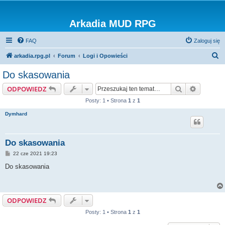
Arkadia MUD RPG
FAQ
Zaloguj się
S
arkadia.rpg.pl
Forum
Logi i Opowieści
z
Do skasowania
u
Szukaj
Wyszuki
ODPOWIEDZ
k
Posty: 1 • Strona
1
z
1
a
Dymhard
j
Do skasowania
P
22 cze 2021 19:23
o
s
Do skasowania
t
ODPOWIEDZ
Posty: 1 • Strona
1
z
1