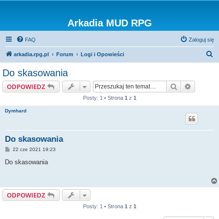
Arkadia MUD RPG
FAQ
Zaloguj się
S
arkadia.rpg.pl
Forum
Logi i Opowieści
z
Do skasowania
u
Szukaj
Wyszuki
ODPOWIEDZ
k
Posty: 1 • Strona
1
z
1
a
Dymhard
j
Do skasowania
P
22 cze 2021 19:23
o
s
Do skasowania
t
ODPOWIEDZ
Posty: 1 • Strona
1
z
1