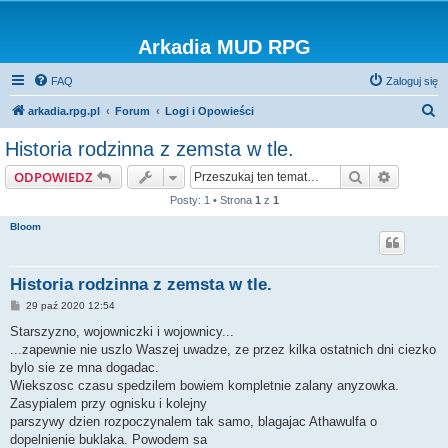
Arkadia MUD RPG
FAQ
Zaloguj się
S
arkadia.rpg.pl
Forum
Logi i Opowieści
z
Historia rodzinna z zemsta w tle.
u
Szukaj
Wyszuki
ODPOWIEDZ
k
Posty: 1 • Strona
1
z
1
a
Bloom
j
Historia rodzinna z zemsta w tle.
P
29 paź 2020 12:54
o
s
Starszyzno, wojowniczki i wojownicy...
t
...zapewnie nie uszlo Waszej uwadze, ze przez kilka ostatnich dni ciezko
bylo sie ze mna dogadac.
Wiekszosc czasu spedzilem bowiem kompletnie zalany anyzowka.
Zasypialem przy ognisku i kolejny
parszywy dzien rozpoczynalem tak samo, blagajac Athawulfa o
dopelnienie buklaka. Powodem sa