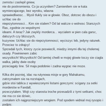
zemsta i zaslepil gniew,
nie do poskromienia. Co ja uczynilem? Zamienilem sie w kata
wymierzajacego, bez wyroku, wlasna
sprawiedliwosc... Mysli tlukly sie w glowie. Oboz, dotrzec do obozu i
uchlac sie do
nieprzytomnosci... Kim sie stalem? Od lat walcze o wolnosc Starszych
Ras, zgodnie ze wspolnymi
ideami. A teraz? Jak zwykly morderca... wycialem w pien cala garsc,
dalszych czy blizszych,
kuzynow. Uchlac sie do nieprzytomnosci, wyciszyc leb, jedyny ratunek.
Przeciez to zdrajcy!
Sprzedali tych, ktorzy zycie poswiecili, miedzy innymi dla tej cholernej
osady. Powinienem zabic
wszystkich! Wszystkich! Od tamtej chwili w mojej glowie toczy sie ciagla
walka, jakby dwie osoby
przeciagaly line. Sil maja podobnie i zadna wygrac nie moze.
Kilka dni pozniej, idac na rutynowa misje w gory Mahakamu,
zatrzymalem sie na rozstajach,
gdzie stoi tablica z wywieszonymi listami gonczymi: scigany za setki
morderstw w Fandall,
przeczytalem. Wojt czy starosta troche przesadzili z tymi setkami, choc
nie ma co sie dziwic,
zostalem ich najgrozniejszym wrogiem. Pod spodem widnial moj rysopis i
podpis: