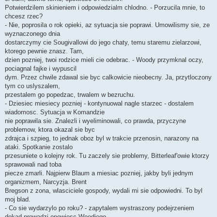
Potwierdzilem skinieniem i odpowiedzialm chlodno. - Porzucila mnie, to
chcesz rzec?
- Nie, poprosila o rok opieki, az sytuacja sie poprawi. Umowilismy sie, ze
wyznaczonego dnia
dostarczymy cie Sougivallowi do jego chaty, temu staremu zielarzowi,
ktorego pewnie znasz. Tam,
dzien pozniej, twoi rodzice mieli cie odebrac. - Woody przymknal oczy,
pociagnal fajke i wypuscil
dym. Przez chwile zdawal sie byc calkowicie nieobecny. Ja, przytloczony
tym co uslyszalem,
przestalem go popedzac, trwalem w bezruchu.
- Dziesiec miesiecy pozniej - kontynuowal nagle starzec - dostalem
wiadomosc. Sytuacja w Komandzie
nie poprawila sie. Znalezli i wyeliminowali, co prawda, przyczyne
problemow, ktora okazal sie byc
zdrajca i szpieg, to jednak oboz byl w trakcie przenosin, narazony na
ataki. Spotkanie zostalo
przesuniete o kolejny rok. Tu zaczely sie problemy, Bitterleaf'owie ktorzy
sprawowali nad toba
piecze zmarli. Najpierw Blaum a miesiac pozniej, jakby byli jednym
organizmem, Narcyzja. Brent
Bregson z zona, wlasciciele gospody, wydali mi sie odpowiedni. To byl
moj blad.
- Co sie wydarzylo po roku? - zapytalem wystraszony podejrzeniem
dokad prowadzi opowiesc Woodiego.