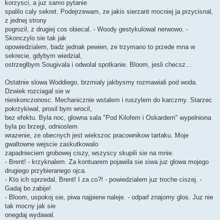
korzysci, a juz samo pytanie
spalilo caly sekret. Podejrzewam, ze jakis sierzant mocniej ja przycisnal,
z jednej strony
pogrozil, z drugiej cos obiecal. - Woody gestykulowal nerwowo. -
Skonczylo sie tak jak
opowiedzialem, badz jednak pewien, ze trzymano to przede mna w
sekrecie, gdybym wiedzial,
ostrzeglbym Sougivala i odwolal spotkanie. Bloom, jesli checsz...
Ostatnie slowa Woddiego, brzmialy jakbysmy rozmawiali pod woda.
Dzwiek rozciagal sie w
nieskonczonosc. Mechanicznie wstalem i ruszylem do karczmy. Starzec
pokrzykiwal, prosil bym wrocil,
bez efektu. Byla noc, glowna sala "Pod Kilofem i Oskardem" wypelniona
byla po brzegi, odnioslem
wrazenie, ze obecnych jest wiekszoc pracownikow tartaku. Moje
gwaltowne wejscie zaskutkowalo
zapadnieciem grobowej ciszy, wszyscy skupili sie na mnie.
- Brent! - krzyknalem. Za kontuarem pojawila sie siwa juz glowa mojego
drugiego przybieranego ojca.
- Kto ich sprzedal, Brent! I za co?! - powiedzialem juz troche ciszej. -
Gadaj bo zabije!
- Bloom, uspokoj sie, piwa najpierw naleje. - odparl znajomy glos. Juz nie
tak mocny jak sie
onegdaj wydawal.