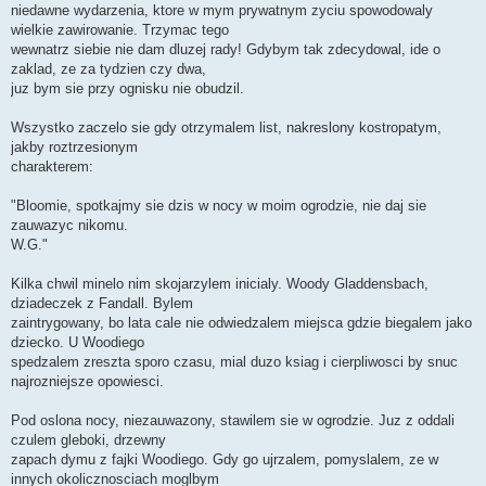
niedawne wydarzenia, ktore w mym prywatnym zyciu spowodowaly
wielkie zawirowanie. Trzymac tego
wewnatrz siebie nie dam dluzej rady! Gdybym tak zdecydowal, ide o
zaklad, ze za tydzien czy dwa,
juz bym sie przy ognisku nie obudzil.
Wszystko zaczelo sie gdy otrzymalem list, nakreslony kostropatym,
jakby roztrzesionym
charakterem:
"Bloomie, spotkajmy sie dzis w nocy w moim ogrodzie, nie daj sie
zauwazyc nikomu.
W.G."
Kilka chwil minelo nim skojarzylem inicialy. Woody Gladdensbach,
dziadeczek z Fandall. Bylem
zaintrygowany, bo lata cale nie odwiedzalem miejsca gdzie biegalem jako
dziecko. U Woodiego
spedzalem zreszta sporo czasu, mial duzo ksiag i cierpliwosci by snuc
najrozniejsze opowiesci.
Pod oslona nocy, niezauwazony, stawilem sie w ogrodzie. Juz z oddali
czulem gleboki, drzewny
zapach dymu z fajki Woodiego. Gdy go ujrzalem, pomyslalem, ze w
innych okolicznosciach moglbym