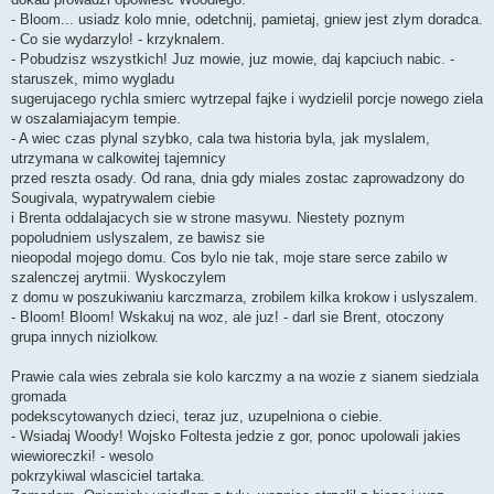
- Bloom... usiadz kolo mnie, odetchnij, pamietaj, gniew jest zlym doradca.
- Co sie wydarzylo! - krzyknalem.
- Pobudzisz wszystkich! Juz mowie, juz mowie, daj kapciuch nabic. -
staruszek, mimo wygladu
sugerujacego rychla smierc wytrzepal fajke i wydzielil porcje nowego ziela
w oszalamiajacym tempie.
- A wiec czas plynal szybko, cala twa historia byla, jak myslalem,
utrzymana w calkowitej tajemnicy
przed reszta osady. Od rana, dnia gdy miales zostac zaprowadzony do
Sougivala, wypatrywalem ciebie
i Brenta oddalajacych sie w strone masywu. Niestety poznym
popoludniem uslyszalem, ze bawisz sie
nieopodal mojego domu. Cos bylo nie tak, moje stare serce zabilo w
szalenczej arytmii. Wyskoczylem
z domu w poszukiwaniu karczmarza, zrobilem kilka krokow i uslyszalem.
- Bloom! Bloom! Wskakuj na woz, ale juz! - darl sie Brent, otoczony
grupa innych niziolkow.
Prawie cala wies zebrala sie kolo karczmy a na wozie z sianem siedziala
gromada
podekscytowanych dzieci, teraz juz, uzupelniona o ciebie.
- Wsiadaj Woody! Wojsko Foltesta jedzie z gor, ponoc upolowali jakies
wiewioreczki! - wesolo
pokrzykiwal wlasciciel tartaka.