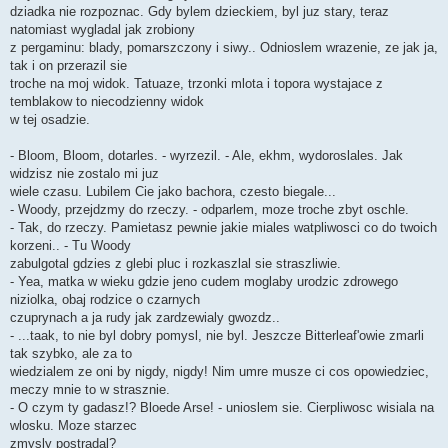
dziadka nie rozpoznac. Gdy bylem dzieckiem, byl juz stary, teraz
natomiast wygladal jak zrobiony
z pergaminu: blady, pomarszczony i siwy.. Odnioslem wrazenie, ze jak ja,
tak i on przerazil sie
troche na moj widok. Tatuaze, trzonki mlota i topora wystajace z
temblakow to niecodzienny widok
w tej osadzie.
- Bloom, Bloom, dotarles. - wyrzezil. - Ale, ekhm, wydoroslales. Jak
widzisz nie zostalo mi juz
wiele czasu. Lubilem Cie jako bachora, czesto biegale...
- Woody, przejdzmy do rzeczy. - odparlem, moze troche zbyt oschle.
- Tak, do rzeczy. Pamietasz pewnie jakie miales watpliwosci co do twoich
korzeni.. - Tu Woody
zabulgotal gdzies z glebi pluc i rozkaszlal sie straszliwie.
- Yea, matka w wieku gdzie jeno cudem moglaby urodzic zdrowego
niziolka, obaj rodzice o czarnych
czuprynach a ja rudy jak zardzewialy gwozdz..
- ...taak, to nie byl dobry pomysl, nie byl. Jeszcze Bitterleaf'owie zmarli
tak szybko, ale za to
wiedzialem ze oni by nigdy, nigdy! Nim umre musze ci cos opowiedziec,
meczy mnie to w strasznie.
- O czym ty gadasz!? Bloede Arse! - unioslem sie. Cierpliwosc wisiala na
wlosku. Moze starzec
zmysly postradal?