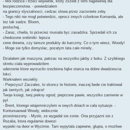
- Moi rodzice i trzeci wojownik, ktory zszedl z nimi najpewniej dla
bezpieczenstwa. - powiedzialem
na granicy slyszalnosci, cedzac slowa przez zacisniete zeby.
- Tego nikt nie mogl potwierdzic, oprocz innych czlonkow Komanda, ale
tez tak sadze. Bloom,
posluchaj..
- Zaraz, chwila, to przeciez musiala byc zasadzka. Sprzedali ich za
chedozone srebrniki: lepsza
cene drewna, czy tansze produkty do karczmy. Co o tym wiesz, Woody!
- Moge sie tylko domyslac, pozatym lata cale minely..
Dzialalem jak maszyna, patrzac na wszystko jakby z boku. Z szybkiego
skretu ciala wyprowadzilem
uderzenie ktore wyrzucilo rzezbiona fajke starca na dobre dwadziescia
lokci.
Warknalem wsciekly:
- Pieprzysz! Zaczales, to skoncz te historie, inaczej bede cie traktowal
jak tamtych, jak zdrajce!
Twoje ksiegi, twoj piekny ogrod, pieprzone pawie, wszystko zamienie w
pyl.
- Brent, ktorego wtajemniczylem w owych dniach w cala sytuacje. -
Kontunuaowal Woody, widocznie
przestraszony. - Mysle, ze wygadal sie zonie. Ona przyjazni sie z
Rozalia, ktora regularnie dowozi
wypieki na dwor w Wyzimie. Tam wypytala zapewne, glupia, o mozliwe