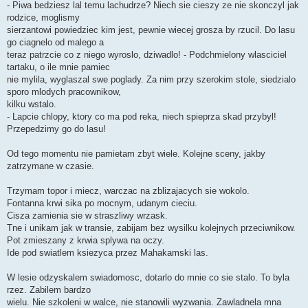
- Piwa bedziesz lal temu lachudrze? Niech sie cieszy ze nie skonczyl jak
rodzice, moglismy
sierzantowi powiedziec kim jest, pewnie wiecej grosza by rzucil. Do lasu
go ciagnelo od malego a
teraz patrzcie co z niego wyroslo, dziwadlo! - Podchmielony wlasciciel
tartaku, o ile mnie pamiec
nie mylila, wyglaszal swe poglady. Za nim przy szerokim stole, siedzialo
sporo mlodych pracownikow,
kilku wstalo.
- Lapcie chlopy, ktory co ma pod reka, niech spieprza skad przybyl!
Przepedzimy go do lasu!
Od tego momentu nie pamietam zbyt wiele. Kolejne sceny, jakby
zatrzymane w czasie.
Trzymam topor i miecz, warczac na zblizajacych sie wokolo.
Fontanna krwi sika po mocnym, udanym cieciu.
Cisza zamienia sie w straszliwy wrzask.
Tne i unikam jak w transie, zabijam bez wysilku kolejnych przeciwnikow.
Pot zmieszany z krwia splywa na oczy.
Ide pod swiatlem ksiezyca przez Mahakamski las.
W lesie odzyskalem swiadomosc, dotarlo do mnie co sie stalo. To byla
rzez. Zabilem bardzo
wielu. Nie szkoleni w walce, nie stanowili wyzwania. Zawladnela mna