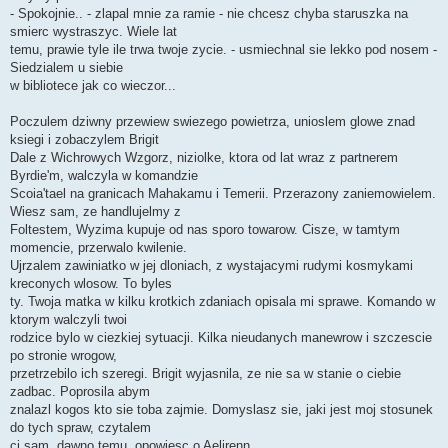
- Spokojnie.. - zlapal mnie za ramie - nie chcesz chyba staruszka na
smierc wystraszyc. Wiele lat
temu, prawie tyle ile trwa twoje zycie. - usmiechnal sie lekko pod nosem -
Siedzialem u siebie
w bibliotece jak co wieczor...
Poczulem dziwny przewiew swiezego powietrza, unioslem glowe znad
ksiegi i zobaczylem Brigit
Dale z Wichrowych Wzgorz, niziolke, ktora od lat wraz z partnerem
Byrdie'm, walczyla w komandzie
Scoia'tael na granicach Mahakamu i Temerii. Przerazony zaniemowielem.
Wiesz sam, ze handlujelmy z
Foltestem, Wyzima kupuje od nas sporo towarow. Cisze, w tamtym
momencie, przerwalo kwilenie.
Ujrzalem zawiniatko w jej dloniach, z wystajacymi rudymi kosmykami
kreconych wlosow. To byles
ty. Twoja matka w kilku krotkich zdaniach opisala mi sprawe. Komando w
ktorym walczyli twoi
rodzice bylo w ciezkiej sytuacji. Kilka nieudanych manewrow i szczescie
po stronie wrogow,
przetrzebilo ich szeregi. Brigit wyjasnila, ze nie sa w stanie o ciebie
zadbac. Poprosila abym
znalazl kogos kto sie toba zajmie. Domyslasz sie, jaki jest moj stosunek
do tych spraw, czytalem
ci sam, dawno temu, opowiesc o Aelirenn.