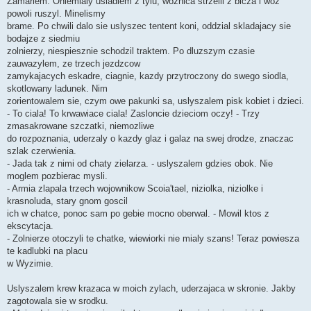
Zamarlem. Oniemialy usiadlem z tylu, woznica strzelil z bicza i woz
powoli ruszyl. Minelismy
brame. Po chwili dalo sie uslyszec tentent koni, oddzial skladajacy sie
bodajze z siedmiu
zolnierzy, niespiesznie schodzil traktem. Po dluzszym czasie
zauwazylem, ze trzech jezdzcow
zamykajacych eskadre, ciagnie, kazdy przytroczony do swego siodla,
skotlowany ladunek. Nim
zorientowalem sie, czym owe pakunki sa, uslyszalem pisk kobiet i dzieci.
- To ciala! To krwawiace ciala! Zasloncie dzieciom oczy! - Trzy
zmasakrowane szczatki, niemozliwe
do rozpoznania, uderzaly o kazdy glaz i galaz na swej drodze, znaczac
szlak czerwienia.
- Jada tak z nimi od chaty zielarza. - uslyszalem gdzies obok. Nie
moglem pozbierac mysli.
- Armia zlapala trzech wojownikow Scoia'tael, niziolka, niziolke i
krasnoluda, stary gnom goscil
ich w chatce, ponoc sam po gebie mocno oberwal. - Mowil ktos z
ekscytacja.
- Zolnierze otoczyli te chatke, wiewiorki nie mialy szans! Teraz powiesza
te kadlubki na placu
w Wyzimie.
Uslyszalem krew krazaca w moich zylach, uderzajaca w skronie. Jakby
zagotowala sie w srodku.