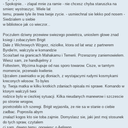
- Spokojnie.. - zlapal mnie za ramie - nie chcesz chyba staruszka na
smierc wystraszyc. Wiele lat
temu, prawie tyle ile trwa twoje zycie. - usmiechnal sie lekko pod nosem -
Siedzialem u siebie
w bibliotece jak co wieczor...
Poczulem dziwny przewiew swiezego powietrza, unioslem glowe znad
ksiegi i zobaczylem Brigit
Dale z Wichrowych Wzgorz, niziolke, ktora od lat wraz z partnerem
Byrdie'm, walczyla w komandzie
Scoia'tael na granicach Mahakamu i Temerii. Przerazony zaniemowielem.
Wiesz sam, ze handlujelmy z
Foltestem, Wyzima kupuje od nas sporo towarow. Cisze, w tamtym
momencie, przerwalo kwilenie.
Ujrzalem zawiniatko w jej dloniach, z wystajacymi rudymi kosmykami
kreconych wlosow. To byles
ty. Twoja matka w kilku krotkich zdaniach opisala mi sprawe. Komando w
ktorym walczyli twoi
rodzice bylo w ciezkiej sytuacji. Kilka nieudanych manewrow i szczescie
po stronie wrogow,
przetrzebilo ich szeregi. Brigit wyjasnila, ze nie sa w stanie o ciebie
zadbac. Poprosila abym
znalazl kogos kto sie toba zajmie. Domyslasz sie, jaki jest moj stosunek
do tych spraw, czytalem
ci sam, dawno temu, opowiesc o Aelirenn.