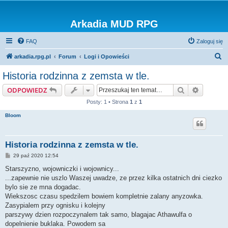
Arkadia MUD RPG
FAQ
Zaloguj się
S
arkadia.rpg.pl
Forum
Logi i Opowieści
z
Historia rodzinna z zemsta w tle.
u
Szukaj
Wyszuki
ODPOWIEDZ
k
Posty: 1 • Strona
1
z
1
a
Bloom
j
Historia rodzinna z zemsta w tle.
P
29 paź 2020 12:54
o
s
Starszyzno, wojowniczki i wojownicy...
t
...zapewnie nie uszlo Waszej uwadze, ze przez kilka ostatnich dni ciezko
bylo sie ze mna dogadac.
Wiekszosc czasu spedzilem bowiem kompletnie zalany anyzowka.
Zasypialem przy ognisku i kolejny
parszywy dzien rozpoczynalem tak samo, blagajac Athawulfa o
dopelnienie buklaka. Powodem sa