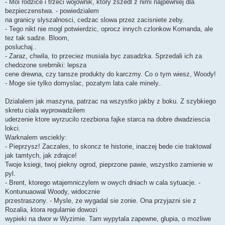
- Moi rodzice i trzeci wojownik, ktory zszedl z nimi najpewniej dla
bezpieczenstwa. - powiedzialem
na granicy slyszalnosci, cedzac slowa przez zacisniete zeby.
- Tego nikt nie mogl potwierdzic, oprocz innych czlonkow Komanda, ale
tez tak sadze. Bloom,
posluchaj..
- Zaraz, chwila, to przeciez musiala byc zasadzka. Sprzedali ich za
chedozone srebrniki: lepsza
cene drewna, czy tansze produkty do karczmy. Co o tym wiesz, Woody!
- Moge sie tylko domyslac, pozatym lata cale minely..
Dzialalem jak maszyna, patrzac na wszystko jakby z boku. Z szybkiego
skretu ciala wyprowadzilem
uderzenie ktore wyrzucilo rzezbiona fajke starca na dobre dwadziescia
lokci.
Warknalem wsciekly:
- Pieprzysz! Zaczales, to skoncz te historie, inaczej bede cie traktowal
jak tamtych, jak zdrajce!
Twoje ksiegi, twoj piekny ogrod, pieprzone pawie, wszystko zamienie w
pyl.
- Brent, ktorego wtajemniczylem w owych dniach w cala sytuacje. -
Kontunuaowal Woody, widocznie
przestraszony. - Mysle, ze wygadal sie zonie. Ona przyjazni sie z
Rozalia, ktora regularnie dowozi
wypieki na dwor w Wyzimie. Tam wypytala zapewne, glupia, o mozliwe