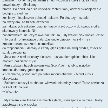
Zamarlem. Oniemialy usiadlem z tylu, woznica strzelil z bicza i woz
powoli ruszyl. Minelismy
brame. Po chwili dalo sie uslyszec tentent koni, oddzial skladajacy sie
bodajze z siedmiu
zolnierzy, niespiesznie schodzil traktem. Po dluzszym czasie
zauwazylem, ze trzech jezdzcow
zamykajacych eskadre, ciagnie, kazdy przytroczony do swego siodla,
skotlowany ladunek. Nim
zorientowalem sie, czym owe pakunki sa, uslyszalem pisk kobiet i dzieci.
- To ciala! To krwawiace ciala! Zasloncie dzieciom oczy! - Trzy
zmasakrowane szczatki, niemozliwe
do rozpoznania, uderzaly o kazdy glaz i galaz na swej drodze, znaczac
szlak czerwienia.
- Jada tak z nimi od chaty zielarza. - uslyszalem gdzies obok. Nie
moglem pozbierac mysli.
- Armia zlapala trzech wojownikow Scoia'tael, niziolka, niziolke i
krasnoluda, stary gnom goscil
ich w chatce, ponoc sam po gebie mocno oberwal. - Mowil ktos z
ekscytacja.
- Zolnierze otoczyli te chatke, wiewiorki nie mialy szans! Teraz powiesza
te kadlubki na placu
w Wyzimie.
Uslyszalem krew krazaca w moich zylach, uderzajaca w skronie. Jakby
zagotowala sie w srodku.