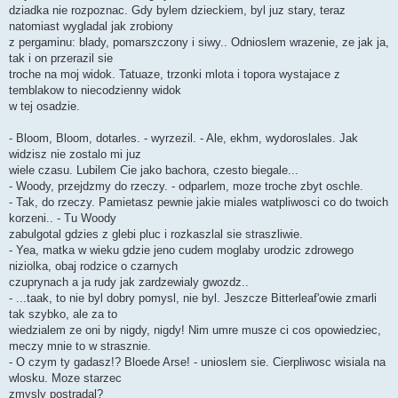
dziadka nie rozpoznac. Gdy bylem dzieckiem, byl juz stary, teraz
natomiast wygladal jak zrobiony
z pergaminu: blady, pomarszczony i siwy.. Odnioslem wrazenie, ze jak ja,
tak i on przerazil sie
troche na moj widok. Tatuaze, trzonki mlota i topora wystajace z
temblakow to niecodzienny widok
w tej osadzie.
- Bloom, Bloom, dotarles. - wyrzezil. - Ale, ekhm, wydoroslales. Jak
widzisz nie zostalo mi juz
wiele czasu. Lubilem Cie jako bachora, czesto biegale...
- Woody, przejdzmy do rzeczy. - odparlem, moze troche zbyt oschle.
- Tak, do rzeczy. Pamietasz pewnie jakie miales watpliwosci co do twoich
korzeni.. - Tu Woody
zabulgotal gdzies z glebi pluc i rozkaszlal sie straszliwie.
- Yea, matka w wieku gdzie jeno cudem moglaby urodzic zdrowego
niziolka, obaj rodzice o czarnych
czuprynach a ja rudy jak zardzewialy gwozdz..
- ...taak, to nie byl dobry pomysl, nie byl. Jeszcze Bitterleaf'owie zmarli
tak szybko, ale za to
wiedzialem ze oni by nigdy, nigdy! Nim umre musze ci cos opowiedziec,
meczy mnie to w strasznie.
- O czym ty gadasz!? Bloede Arse! - unioslem sie. Cierpliwosc wisiala na
wlosku. Moze starzec
zmysly postradal?