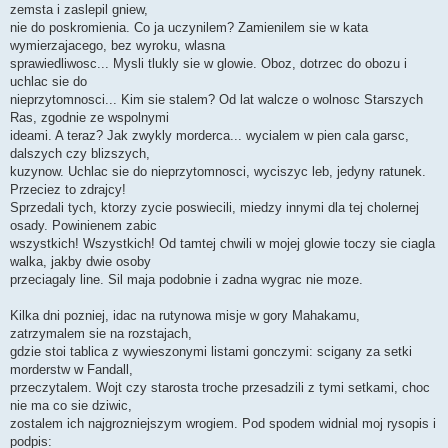
zemsta i zaslepil gniew,
nie do poskromienia. Co ja uczynilem? Zamienilem sie w kata
wymierzajacego, bez wyroku, wlasna
sprawiedliwosc... Mysli tlukly sie w glowie. Oboz, dotrzec do obozu i
uchlac sie do
nieprzytomnosci... Kim sie stalem? Od lat walcze o wolnosc Starszych
Ras, zgodnie ze wspolnymi
ideami. A teraz? Jak zwykly morderca... wycialem w pien cala garsc,
dalszych czy blizszych,
kuzynow. Uchlac sie do nieprzytomnosci, wyciszyc leb, jedyny ratunek.
Przeciez to zdrajcy!
Sprzedali tych, ktorzy zycie poswiecili, miedzy innymi dla tej cholernej
osady. Powinienem zabic
wszystkich! Wszystkich! Od tamtej chwili w mojej glowie toczy sie ciagla
walka, jakby dwie osoby
przeciagaly line. Sil maja podobnie i zadna wygrac nie moze.
Kilka dni pozniej, idac na rutynowa misje w gory Mahakamu,
zatrzymalem sie na rozstajach,
gdzie stoi tablica z wywieszonymi listami gonczymi: scigany za setki
morderstw w Fandall,
przeczytalem. Wojt czy starosta troche przesadzili z tymi setkami, choc
nie ma co sie dziwic,
zostalem ich najgrozniejszym wrogiem. Pod spodem widnial moj rysopis i
podpis: