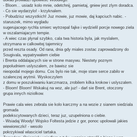
- Bloom... usiadz kolo mnie, odetchnij, pamietaj, gniew jest zlym doradca.
- Co sie wydarzylo! - krzyknalem.
- Pobudzisz wszystkich! Juz mowie, juz mowie, daj kapciuch nabic. -
staruszek, mimo wygladu
sugerujacego rychla smierc wytrzepal fajke i wydzielil porcje nowego ziela
w oszalamiajacym tempie.
- A wiec czas plynal szybko, cala twa historia byla, jak myslalem,
utrzymana w calkowitej tajemnicy
przed reszta osady. Od rana, dnia gdy miales zostac zaprowadzony do
Sougivala, wypatrywalem ciebie
i Brenta oddalajacych sie w strone masywu. Niestety poznym
popoludniem uslyszalem, ze bawisz sie
nieopodal mojego domu. Cos bylo nie tak, moje stare serce zabilo w
szalenczej arytmii. Wyskoczylem
z domu w poszukiwaniu karczmarza, zrobilem kilka krokow i uslyszalem.
- Bloom! Bloom! Wskakuj na woz, ale juz! - darl sie Brent, otoczony
grupa innych niziolkow.
Prawie cala wies zebrala sie kolo karczmy a na wozie z sianem siedziala
gromada
podekscytowanych dzieci, teraz juz, uzupelniona o ciebie.
- Wsiadaj Woody! Wojsko Foltesta jedzie z gor, ponoc upolowali jakies
wiewioreczki! - wesolo
pokrzykiwal wlasciciel tartaka.