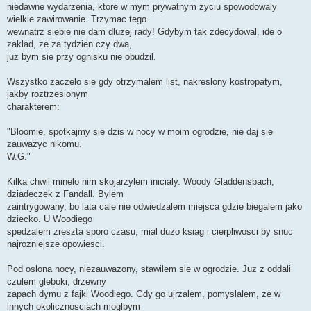
niedawne wydarzenia, ktore w mym prywatnym zyciu spowodowaly
wielkie zawirowanie. Trzymac tego
wewnatrz siebie nie dam dluzej rady! Gdybym tak zdecydowal, ide o
zaklad, ze za tydzien czy dwa,
juz bym sie przy ognisku nie obudzil.
Wszystko zaczelo sie gdy otrzymalem list, nakreslony kostropatym,
jakby roztrzesionym
charakterem:
"Bloomie, spotkajmy sie dzis w nocy w moim ogrodzie, nie daj sie
zauwazyc nikomu.
W.G."
Kilka chwil minelo nim skojarzylem inicialy. Woody Gladdensbach,
dziadeczek z Fandall. Bylem
zaintrygowany, bo lata cale nie odwiedzalem miejsca gdzie biegalem jako
dziecko. U Woodiego
spedzalem zreszta sporo czasu, mial duzo ksiag i cierpliwosci by snuc
najrozniejsze opowiesci.
Pod oslona nocy, niezauwazony, stawilem sie w ogrodzie. Juz z oddali
czulem gleboki, drzewny
zapach dymu z fajki Woodiego. Gdy go ujrzalem, pomyslalem, ze w
innych okolicznosciach moglbym