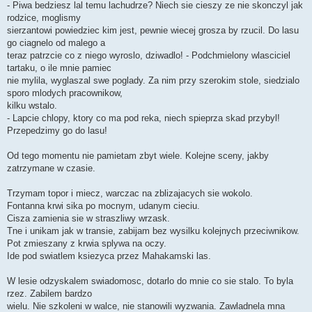
- Piwa bedziesz lal temu lachudrze? Niech sie cieszy ze nie skonczyl jak
rodzice, moglismy
sierzantowi powiedziec kim jest, pewnie wiecej grosza by rzucil. Do lasu
go ciagnelo od malego a
teraz patrzcie co z niego wyroslo, dziwadlo! - Podchmielony wlasciciel
tartaku, o ile mnie pamiec
nie mylila, wyglaszal swe poglady. Za nim przy szerokim stole, siedzialo
sporo mlodych pracownikow,
kilku wstalo.
- Lapcie chlopy, ktory co ma pod reka, niech spieprza skad przybyl!
Przepedzimy go do lasu!
Od tego momentu nie pamietam zbyt wiele. Kolejne sceny, jakby
zatrzymane w czasie.
Trzymam topor i miecz, warczac na zblizajacych sie wokolo.
Fontanna krwi sika po mocnym, udanym cieciu.
Cisza zamienia sie w straszliwy wrzask.
Tne i unikam jak w transie, zabijam bez wysilku kolejnych przeciwnikow.
Pot zmieszany z krwia splywa na oczy.
Ide pod swiatlem ksiezyca przez Mahakamski las.
W lesie odzyskalem swiadomosc, dotarlo do mnie co sie stalo. To byla
rzez. Zabilem bardzo
wielu. Nie szkoleni w walce, nie stanowili wyzwania. Zawladnela mna