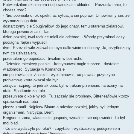
Potwierdzilem skinieniem i odpowiedzialm chlodno. - Porzucila mnie, to
chcesz rzec?
- Nie, poprosila o rok opieki, az sytuacja sie poprawi. Umowilismy sie, ze
wyznaczonego dnia
dostarczymy cie Sougivallowi do jego chaty, temu staremu zielarzowi,
ktorego pewnie znasz. Tam,
dzien pozniej, twoi rodzice mieli cie odebrac. - Woody przymknal oczy,
pociagnal fajke i wypuscil
dym. Przez chwile zdawal sie byc calkowicie nieobecny. Ja, przytloczony
tym co uslyszalem,
przestalem go popedzac, trwalem w bezruchu.
- Dziesiec miesiecy pozniej - kontynuowal nagle starzec - dostalem
wiadomosc. Sytuacja w Komandzie
nie poprawila sie. Znalezli i wyeliminowali, co prawda, przyczyne
problemow, ktora okazal sie byc
zdrajca i szpieg, to jednak oboz byl w trakcie przenosin, narazony na
ataki. Spotkanie zostalo
przesuniete o kolejny rok. Tu zaczely sie problemy, Bitterleaf'owie ktorzy
sprawowali nad toba
piecze zmarli. Najpierw Blaum a miesiac pozniej, jakby byli jednym
organizmem, Narcyzja. Brent
Bregson z zona, wlasciciele gospody, wydali mi sie odpowiedni. To byl
moj blad.
- Co sie wydarzylo po roku? - zapytalem wystraszony podejrzeniem
dokad prowadzi opowiesc Woodiego.