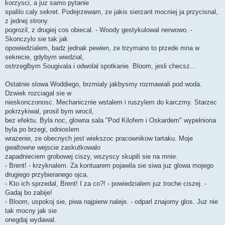
korzysci, a juz samo pytanie
spalilo caly sekret. Podejrzewam, ze jakis sierzant mocniej ja przycisnal,
z jednej strony
pogrozil, z drugiej cos obiecal. - Woody gestykulowal nerwowo. -
Skonczylo sie tak jak
opowiedzialem, badz jednak pewien, ze trzymano to przede mna w
sekrecie, gdybym wiedzial,
ostrzeglbym Sougivala i odwolal spotkanie. Bloom, jesli checsz...
Ostatnie slowa Woddiego, brzmialy jakbysmy rozmawiali pod woda.
Dzwiek rozciagal sie w
nieskonczonosc. Mechanicznie wstalem i ruszylem do karczmy. Starzec
pokrzykiwal, prosil bym wrocil,
bez efektu. Byla noc, glowna sala "Pod Kilofem i Oskardem" wypelniona
byla po brzegi, odnioslem
wrazenie, ze obecnych jest wiekszoc pracownikow tartaku. Moje
gwaltowne wejscie zaskutkowalo
zapadnieciem grobowej ciszy, wszyscy skupili sie na mnie.
- Brent! - krzyknalem. Za kontuarem pojawila sie siwa juz glowa mojego
drugiego przybieranego ojca.
- Kto ich sprzedal, Brent! I za co?! - powiedzialem juz troche ciszej. -
Gadaj bo zabije!
- Bloom, uspokoj sie, piwa najpierw naleje. - odparl znajomy glos. Juz nie
tak mocny jak sie
onegdaj wydawal.