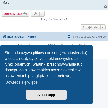
Maro.
ODPOWIEDZ
Posty: 1 • Strona
1
z
1
Przejdź do
arkadia.rpg.pl
Forum
Strefa czasowa
UTC+02:00
Technologię dostarcza
phpBB
® Forum Software © phpBB Limited
Polski pakiet językowy dostarcza
phpBB.pl
Strona ta używa plików cookies (tzw. ciasteczka)
Zasady ochrony danych osobowych
|
Regulamin
w celach statystycznych, reklamowych oraz
funkcjonalnych. Warunki przechowywania lub
dostępu do plików cookies można określić w
ustawieniach przeglądarki internetowej.
Dowiedz się więcej
Akceptuję!