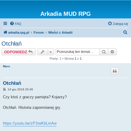
Arkadia MUD RPG
FAQ
Zaloguj się
S
arkadia.rpg.pl
Forum
Wieści z Arkadii
z
Otchłań
u
Szukaj
Wyszuki
ODPOWIEDZ
k
Posty: 1 • Strona
1
z
1
a
Maro
j
Otchłań
P
14 gru 2019 20:46
o
s
Czy ktoś z graczy pamięta? Kojarzy?
t
Otchłań. Historia zapomnianej gry.
https://youtu.be/zP1twKbLmAw