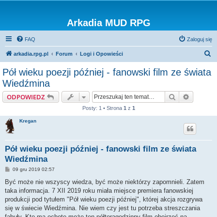
Arkadia MUD RPG
FAQ
Zaloguj się
S
arkadia.rpg.pl
Forum
Logi i Opowieści
z
Pół wieku poezji później - fanowski film ze świata
u
Wiedźmina
k
Szukaj
Wyszuki
ODPOWIEDZ
a
Posty: 1 • Strona
1
z
1
j
Kregan
Pół wieku poezji później - fanowski film ze świata
Wiedźmina
P
09 gru 2019 02:57
o
s
Być może nie wszyscy wiedza, być może niektórzy zapomnieli. Zatem
t
taka informacja. 7 XII 2019 roku miała miejsce premiera fanowskiej
produkcji pod tytułem "Pół wieku poezji później", której akcja rozgrywa
się w świecie Wiedźmina. Nie wiem czy jest tu potrzeba streszczania
fabuły. Kto ma ochotę może ten półtoragodzinny film obejrzeć na