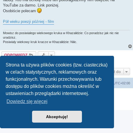
YouTube za darmo. Link poniżej.
Osobiście polecam
Pół wieku poezji później - film
Mowisz do posiwialego wiekowego kruka w Khazalidzie: Co poradzisz jak nic nie
uradzisz.
Posiwialy wiekowy kruk kracze w Khazalidzie: Niiic.
ODPOWIEDZ
Posty: 1 • Strona
1
z
1
Strona ta używa plików cookies (tzw. ciasteczka)
Przejdź do
w celach statystycznych, reklamowych oraz
funkcjonalnych. Warunki przechowywania lub
arkadia.rpg.pl
Forum
Strefa czasowa
UTC+02:00
dostępu do plików cookies można określić w
ustawieniach przeglądarki internetowej.
Technologię dostarcza
phpBB
® Forum Software © phpBB Limited
Polski pakiet językowy dostarcza
phpBB.pl
Dowiedz się więcej
Zasady ochrony danych osobowych
|
Regulamin
Akceptuję!