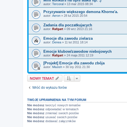
Mini konkurs na opis ataku itp. :)
autor:
Tercoral
»
13 mar 2015 08:34
Przyzywanie większego demona Khorne'a.
autor:
Aeron
»
28 lut 2015 20:54
Zadania dla poczatkujacych
autor:
Rafgart
»
09 wrz 2013 21:16
Emocje dla zawodu zielarza
autor:
Denea
»
11 lut 2011 18:14
Emocje klubow/zawodow niebojowych
autor:
Rafgart
»
24 maja 2011 12:19
[Projekt] Emocje dla zawodu zbója
autor:
Miuosh
»
30 sty 2011 21:30
NOWY TEMAT
Wróć do wykazu forów
TWOJE UPRAWNIENIA NA TYM FORUM
Nie możesz
tworzyć nowych tematów
Nie możesz
odpowiadać w tematach
Nie możesz
zmieniać swoich postów
Nie możesz
usuwać swoich postów
Nie możesz
dodawać załączników