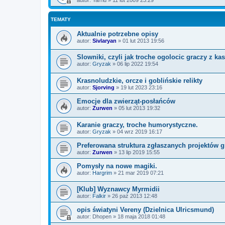
TEMATY
Aktualnie potrzebne opisy
autor:
Sivlaryan
»
01 lut 2013 19:56
Slowniki, czyli jak troche ogolocic graczy z ka
autor:
Gryzak
»
06 lip 2022 19:54
Krasnoludzkie, orcze i goblińskie relikty
autor:
Sjorving
»
19 lut 2023 23:16
Emocje dla zwierząt-posłańców
autor:
Zurwen
»
05 lut 2013 19:32
Karanie graczy, troche humorystyczne.
autor:
Gryzak
»
04 wrz 2019 16:17
Preferowana struktura zgłaszanych projektów g
autor:
Zurwen
»
13 lip 2019 15:55
Pomysły na nowe magiki.
autor:
Hargrim
»
21 mar 2019 07:21
[Klub] Wyznawcy Myrmidii
autor:
Falkir
»
26 paź 2013 12:48
opis światyni Vereny (Dzielnica Ulricsmund)
autor:
Dhopen
»
18 maja 2018 01:48