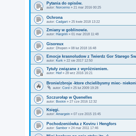
Pytania do opisów.
autor:
Norcerno
»
21 mar 2016 00:25
Ochrona
autor:
Cadgart
»
25 kwie 2018 13:22
Zmiany w goblinowie.
autor:
Hargrim
»
01 mar 2018 11:48
Gisoreux
autor:
Dhopen
»
08 lut 2018 16:48
Emocje krasnoludow z Twierdz Gor Starego Sw
autor:
Kurk
»
22 sie 2017 12:50
Tytuły związane z wyróżnieniem.
autor:
Hiof
»
28 wrz 2016 16:21
Bronie/zbroje -ktore chcielibysmy miec- niekon
autor:
Cord
»
25 lut 2009 19:28
Szczurołap w Quenelles
autor:
Boskin
»
27 cze 2016 12:32
Księgi.
autor:
Amargein
»
07 cze 2015 15:45
Pochodzeniówka z Koviru i Hengfors
autor:
Sambor
»
24 mar 2011 17:46