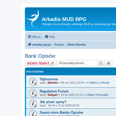
Arkadia MUD RPG
Oficjalne forum Arkadii, polskiego MUD-a, tekstowej gry fab
Więcej…
FAQ
arkadia.rpg.pl
Forum
Bank Opisów
Bank Opisów
Szukaj
Wy
NOWY TEMAT
OGŁOSZENIA
Ogłoszenia
autor:
Elander
»
09 sty 2015 13:55
» w
Wieści z Arkadii
Regulamin Forum
autor:
Rafgart
»
13 lut 2009 12:14
» w
Bank Pomysłów
Jak pisać opisy?
autor:
Yarrid
»
11 lut 2009 23:34
Savoir-vivre Banku Opisów
autor:
Yarrid
»
11 lut 2009 23:29