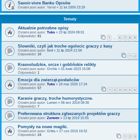
Savoir-vivre Banku Opisów
Ostatni post autor:
Yarrid
«
11 lut 2009 23:29
Tematy
Aktualnie potrzebne opisy
Ostatni post autor:
Tuko
«
23 lip 2024 09:01
Odpowiedzi:
81
1
6
7
8
9
…
Slowniki, czyli jak troche ogolocic graczy z kasy
Ostatni post autor:
Ibnil
«
11 lip 2024 21:58
Odpowiedzi:
10
1
2
Krasnoludzkie, orcze i goblińskie relikty
Ostatni post autor:
Orchis
«
01 kwie 2023 15:08
Odpowiedzi:
1
Emocje dla zwierząt-posłańców
Ostatni post autor:
Tuko
«
18 mar 2020 17:24
Odpowiedzi:
57
1
2
3
4
5
6
Karanie graczy, troche humorystyczne.
Ostatni post autor:
Lumen
«
06 wrz 2019 08:30
Odpowiedzi:
7
Preferowana struktura zgłaszanych projektów graczy
Ostatni post autor:
Zurwen
«
13 lip 2019 15:55
Pomysły na nowe magiki.
Ostatni post autor:
Gritta
«
17 cze 2019 19:32
Odpowiedzi:
24
1
2
3