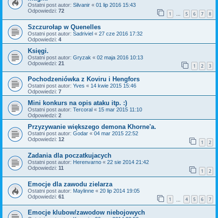
Ostatni post autor:
Silvanir
«
01 lip 2016 15:43
Odpowiedzi:
72
1
5
6
7
8
…
Szczurołap w Quenelles
Ostatni post autor:
Sadriviel
«
27 cze 2016 17:32
Odpowiedzi:
4
Księgi.
Ostatni post autor:
Gryzak
«
02 maja 2016 10:13
Odpowiedzi:
21
1
2
3
Pochodzeniówka z Koviru i Hengfors
Ostatni post autor:
Yves
«
14 kwie 2015 15:46
Odpowiedzi:
7
Mini konkurs na opis ataku itp. :)
Ostatni post autor:
Tercoral
«
15 mar 2015 11:10
Odpowiedzi:
2
Przyzywanie większego demona Khorne'a.
Ostatni post autor:
Godar
«
04 mar 2015 22:52
Odpowiedzi:
12
1
2
Zadania dla poczatkujacych
Ostatni post autor:
Herenvarno
«
22 sie 2014 21:42
Odpowiedzi:
11
1
2
Emocje dla zawodu zielarza
Ostatni post autor:
Maylinne
«
20 lip 2014 19:05
Odpowiedzi:
61
1
4
5
6
7
…
Emocje klubow/zawodow niebojowych