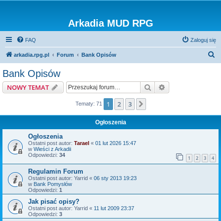
Arkadia MUD RPG
FAQ
Zaloguj się
S
arkadia.rpg.pl
Forum
Bank Opisów
z
Bank Opisów
u
Szukaj
Wyszukiwanie z
NOWY TEMAT
k
a
1
2
3
Następna
Tematy: 71
j
Ogłoszenia
Ogłoszenia
Ostatni post autor:
Tarael
«
01 lut 2026 15:47
w
Wieści z Arkadii
Odpowiedzi:
34
1
2
3
4
Regulamin Forum
Ostatni post autor:
Yarrid
«
06 sty 2013 19:23
w
Bank Pomysłów
Odpowiedzi:
1
Jak pisać opisy?
Ostatni post autor:
Yarrid
«
11 lut 2009 23:37
Odpowiedzi:
3