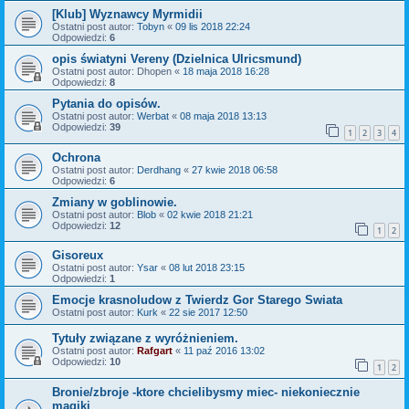
[Klub] Wyznawcy Myrmidii
Ostatni post autor:
Tobyn
«
09 lis 2018 22:24
Odpowiedzi:
6
opis światyni Vereny (Dzielnica Ulricsmund)
Ostatni post autor:
Dhopen
«
18 maja 2018 16:28
Odpowiedzi:
8
Pytania do opisów.
Ostatni post autor:
Werbat
«
08 maja 2018 13:13
Odpowiedzi:
39
1
2
3
4
Ochrona
Ostatni post autor:
Derdhang
«
27 kwie 2018 06:58
Odpowiedzi:
6
Zmiany w goblinowie.
Ostatni post autor:
Blob
«
02 kwie 2018 21:21
Odpowiedzi:
12
1
2
Gisoreux
Ostatni post autor:
Ysar
«
08 lut 2018 23:15
Odpowiedzi:
1
Emocje krasnoludow z Twierdz Gor Starego Swiata
Ostatni post autor:
Kurk
«
22 sie 2017 12:50
Tytuły związane z wyróżnieniem.
Ostatni post autor:
Rafgart
«
11 paź 2016 13:02
Odpowiedzi:
10
1
2
Bronie/zbroje -ktore chcielibysmy miec- niekoniecznie
magiki