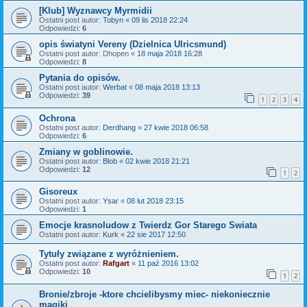
[Klub] Wyznawcy Myrmidii
Ostatni post autor:
Tobyn
«
09 lis 2018 22:24
Odpowiedzi:
6
opis światyni Vereny (Dzielnica Ulricsmund)
Ostatni post autor:
Dhopen
«
18 maja 2018 16:28
Odpowiedzi:
8
Pytania do opisów.
Ostatni post autor:
Werbat
«
08 maja 2018 13:13
Odpowiedzi:
39
1
2
3
4
Ochrona
Ostatni post autor:
Derdhang
«
27 kwie 2018 06:58
Odpowiedzi:
6
Zmiany w goblinowie.
Ostatni post autor:
Blob
«
02 kwie 2018 21:21
Odpowiedzi:
12
1
2
Gisoreux
Ostatni post autor:
Ysar
«
08 lut 2018 23:15
Odpowiedzi:
1
Emocje krasnoludow z Twierdz Gor Starego Swiata
Ostatni post autor:
Kurk
«
22 sie 2017 12:50
Tytuły związane z wyróżnieniem.
Ostatni post autor:
Rafgart
«
11 paź 2016 13:02
Odpowiedzi:
10
1
2
Bronie/zbroje -ktore chcielibysmy miec- niekoniecznie
magiki