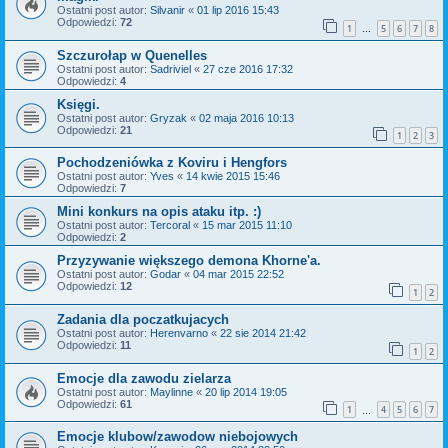
Ostatni post autor:
Silvanir
«
01 lip 2016 15:43
Odpowiedzi:
72
1
5
6
7
8
…
Szczurołap w Quenelles
Ostatni post autor:
Sadriviel
«
27 cze 2016 17:32
Odpowiedzi:
4
Księgi.
Ostatni post autor:
Gryzak
«
02 maja 2016 10:13
Odpowiedzi:
21
1
2
3
Pochodzeniówka z Koviru i Hengfors
Ostatni post autor:
Yves
«
14 kwie 2015 15:46
Odpowiedzi:
7
Mini konkurs na opis ataku itp. :)
Ostatni post autor:
Tercoral
«
15 mar 2015 11:10
Odpowiedzi:
2
Przyzywanie większego demona Khorne'a.
Ostatni post autor:
Godar
«
04 mar 2015 22:52
Odpowiedzi:
12
1
2
Zadania dla poczatkujacych
Ostatni post autor:
Herenvarno
«
22 sie 2014 21:42
Odpowiedzi:
11
1
2
Emocje dla zawodu zielarza
Ostatni post autor:
Maylinne
«
20 lip 2014 19:05
Odpowiedzi:
61
1
4
5
6
7
…
Emocje klubow/zawodow niebojowych