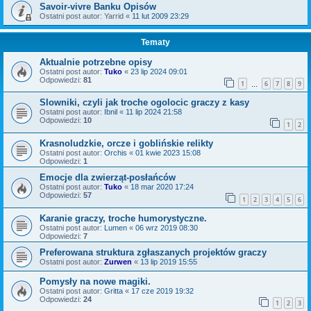
Savoir-vivre Banku Opisów
Ostatni post autor:
Yarrid
«
11 lut 2009 23:29
Tematy
Aktualnie potrzebne opisy
Ostatni post autor:
Tuko
«
23 lip 2024 09:01
Odpowiedzi:
81
1
6
7
8
9
…
Slowniki, czyli jak troche ogolocic graczy z kasy
Ostatni post autor:
Ibnil
«
11 lip 2024 21:58
Odpowiedzi:
10
1
2
Krasnoludzkie, orcze i goblińskie relikty
Ostatni post autor:
Orchis
«
01 kwie 2023 15:08
Odpowiedzi:
1
Emocje dla zwierząt-posłańców
Ostatni post autor:
Tuko
«
18 mar 2020 17:24
Odpowiedzi:
57
1
2
3
4
5
6
Karanie graczy, troche humorystyczne.
Ostatni post autor:
Lumen
«
06 wrz 2019 08:30
Odpowiedzi:
7
Preferowana struktura zgłaszanych projektów graczy
Ostatni post autor:
Zurwen
«
13 lip 2019 15:55
Pomysły na nowe magiki.
Ostatni post autor:
Gritta
«
17 cze 2019 19:32
Odpowiedzi:
24
1
2
3