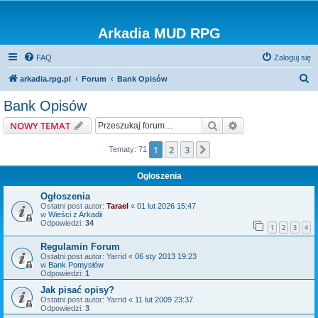
Arkadia MUD RPG
FAQ
Zaloguj się
S
arkadia.rpg.pl
Forum
Bank Opisów
z
Bank Opisów
u
Szukaj
Wyszukiwanie z
NOWY TEMAT
k
a
1
2
3
Następna
Tematy: 71
j
Ogłoszenia
Ogłoszenia
Ostatni post autor:
Tarael
«
01 lut 2026 15:47
w
Wieści z Arkadii
Odpowiedzi:
34
1
2
3
4
Regulamin Forum
Ostatni post autor:
Yarrid
«
06 sty 2013 19:23
w
Bank Pomysłów
Odpowiedzi:
1
Jak pisać opisy?
Ostatni post autor:
Yarrid
«
11 lut 2009 23:37
Odpowiedzi:
3