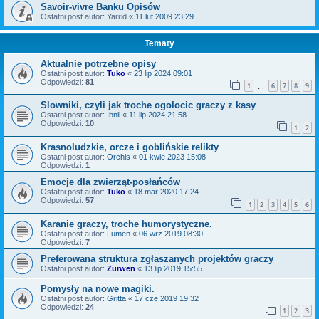
Savoir-vivre Banku Opisów
Ostatni post autor:
Yarrid
«
11 lut 2009 23:29
Tematy
Aktualnie potrzebne opisy
Ostatni post autor:
Tuko
«
23 lip 2024 09:01
Odpowiedzi:
81
1
6
7
8
9
…
Slowniki, czyli jak troche ogolocic graczy z kasy
Ostatni post autor:
Ibnil
«
11 lip 2024 21:58
Odpowiedzi:
10
1
2
Krasnoludzkie, orcze i goblińskie relikty
Ostatni post autor:
Orchis
«
01 kwie 2023 15:08
Odpowiedzi:
1
Emocje dla zwierząt-posłańców
Ostatni post autor:
Tuko
«
18 mar 2020 17:24
Odpowiedzi:
57
1
2
3
4
5
6
Karanie graczy, troche humorystyczne.
Ostatni post autor:
Lumen
«
06 wrz 2019 08:30
Odpowiedzi:
7
Preferowana struktura zgłaszanych projektów graczy
Ostatni post autor:
Zurwen
«
13 lip 2019 15:55
Pomysły na nowe magiki.
Ostatni post autor:
Gritta
«
17 cze 2019 19:32
Odpowiedzi:
24
1
2
3