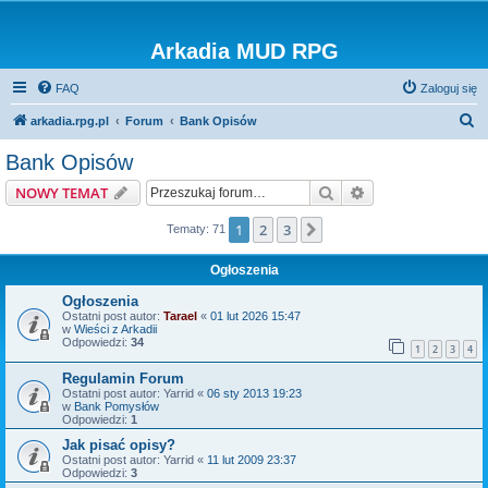
Arkadia MUD RPG
FAQ
Zaloguj się
S
arkadia.rpg.pl
Forum
Bank Opisów
z
Bank Opisów
u
Szukaj
Wyszukiwanie z
NOWY TEMAT
k
a
1
2
3
Następna
Tematy: 71
j
Ogłoszenia
Ogłoszenia
Ostatni post autor:
Tarael
«
01 lut 2026 15:47
w
Wieści z Arkadii
Odpowiedzi:
34
1
2
3
4
Regulamin Forum
Ostatni post autor:
Yarrid
«
06 sty 2013 19:23
w
Bank Pomysłów
Odpowiedzi:
1
Jak pisać opisy?
Ostatni post autor:
Yarrid
«
11 lut 2009 23:37
Odpowiedzi:
3