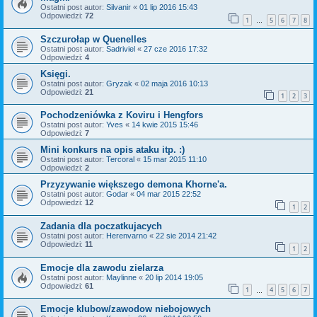
Ostatni post autor:
Silvanir
«
01 lip 2016 15:43
Odpowiedzi:
72
1
5
6
7
8
…
Szczurołap w Quenelles
Ostatni post autor:
Sadriviel
«
27 cze 2016 17:32
Odpowiedzi:
4
Księgi.
Ostatni post autor:
Gryzak
«
02 maja 2016 10:13
Odpowiedzi:
21
1
2
3
Pochodzeniówka z Koviru i Hengfors
Ostatni post autor:
Yves
«
14 kwie 2015 15:46
Odpowiedzi:
7
Mini konkurs na opis ataku itp. :)
Ostatni post autor:
Tercoral
«
15 mar 2015 11:10
Odpowiedzi:
2
Przyzywanie większego demona Khorne'a.
Ostatni post autor:
Godar
«
04 mar 2015 22:52
Odpowiedzi:
12
1
2
Zadania dla poczatkujacych
Ostatni post autor:
Herenvarno
«
22 sie 2014 21:42
Odpowiedzi:
11
1
2
Emocje dla zawodu zielarza
Ostatni post autor:
Maylinne
«
20 lip 2014 19:05
Odpowiedzi:
61
1
4
5
6
7
…
Emocje klubow/zawodow niebojowych