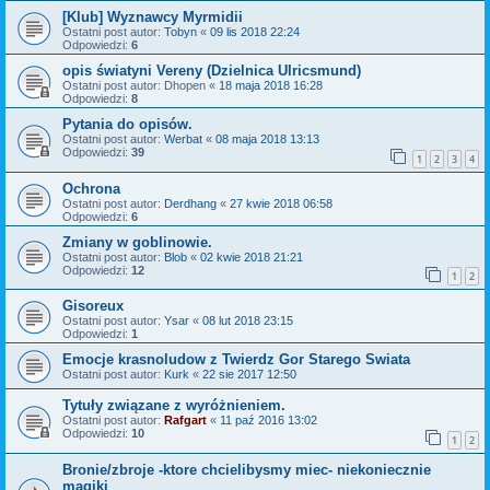
[Klub] Wyznawcy Myrmidii
Ostatni post autor:
Tobyn
«
09 lis 2018 22:24
Odpowiedzi:
6
opis światyni Vereny (Dzielnica Ulricsmund)
Ostatni post autor:
Dhopen
«
18 maja 2018 16:28
Odpowiedzi:
8
Pytania do opisów.
Ostatni post autor:
Werbat
«
08 maja 2018 13:13
Odpowiedzi:
39
1
2
3
4
Ochrona
Ostatni post autor:
Derdhang
«
27 kwie 2018 06:58
Odpowiedzi:
6
Zmiany w goblinowie.
Ostatni post autor:
Blob
«
02 kwie 2018 21:21
Odpowiedzi:
12
1
2
Gisoreux
Ostatni post autor:
Ysar
«
08 lut 2018 23:15
Odpowiedzi:
1
Emocje krasnoludow z Twierdz Gor Starego Swiata
Ostatni post autor:
Kurk
«
22 sie 2017 12:50
Tytuły związane z wyróżnieniem.
Ostatni post autor:
Rafgart
«
11 paź 2016 13:02
Odpowiedzi:
10
1
2
Bronie/zbroje -ktore chcielibysmy miec- niekoniecznie
magiki