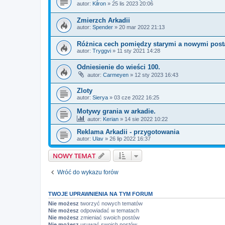
autor:
Kilron
»
25 lis 2023 20:06
Zmierzch Arkadii
autor:
Spender
»
20 mar 2022 21:13
Różnica cech pomiędzy starymi a nowymi post
autor:
Tryggvi
»
11 sty 2021 14:28
Odniesienie do wieści 100.
autor:
Carmeyen
»
12 sty 2023 16:43
Zloty
autor:
Sierya
»
03 cze 2022 16:25
Motywy grania w arkadie.
autor:
Kerian
»
14 sie 2022 10:22
Reklama Arkadii - przygotowania
autor:
Ulav
»
26 lip 2022 16:37
NOWY TEMAT
Wróć do wykazu forów
TWOJE UPRAWNIENIA NA TYM FORUM
Nie możesz
tworzyć nowych tematów
Nie możesz
odpowiadać w tematach
Nie możesz
zmieniać swoich postów
Nie możesz
usuwać swoich postów