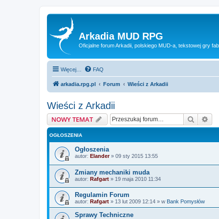
Arkadia MUD RPG
Oficjalne forum Arkadii, polskiego MUD-a, tekstowej gry fab
Więcej…
FAQ
arkadia.rpg.pl
Forum
Wieści z Arkadii
Wieści z Arkadii
Szukaj
Wy
NOWY TEMAT
OGŁOSZENIA
Ogłoszenia
autor:
Elander
»
09 sty 2015 13:55
Zmiany mechaniki muda
autor:
Rafgart
»
19 maja 2010 11:34
Regulamin Forum
autor:
Rafgart
»
13 lut 2009 12:14
» w
Bank Pomysłów
Sprawy Techniczne