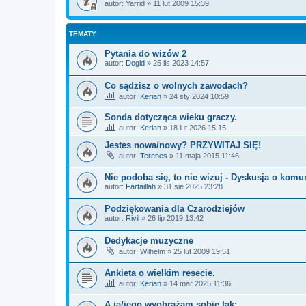
autor:
Yarrid
»
11 lut 2009 15:39
TEMATY
Pytania do wizów 2
autor:
Dogid
»
25 lis 2023 14:57
Co sądzisz o wolnych zawodach?
autor:
Kerian
»
24 sty 2024 10:59
Sonda dotycząca wieku graczy.
autor:
Kerian
»
18 lut 2026 15:15
Jestes nowa/nowy? PRZYWITAJ SIĘ!
autor:
Terenes
»
11 maja 2015 11:46
Nie podoba się, to nie wizuj - Dyskusja o komu
autor:
Fartaillah
»
31 sie 2025 23:28
Podziękowania dla Czarodziejów
autor:
Rivil
»
26 lip 2019 13:42
Dedykacje muzyczne
autor:
Wilhelm
»
25 lut 2009 19:51
Ankieta o wielkim resecie.
autor:
Kerian
»
14 mar 2025 11:36
A ją/jego wyobrażam sobie tak: