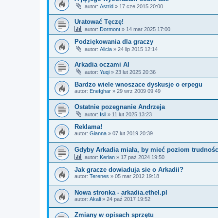
autor:
Astrid
»
17 cze 2015 20:00
Uratować Tęczę!
autor:
Dormont
»
14 mar 2025 17:00
Podziękowania dla graczy
autor:
Alicia
»
24 lip 2015 12:14
Arkadia oczami AI
autor:
Yuqi
»
23 lut 2025 20:36
Bardzo wiele wnoszace dyskusje o erpegu
autor:
Enefghar
»
29 wrz 2009 09:49
Ostatnie pozegnanie Andrzeja
autor:
Isil
»
11 lut 2025 13:23
Reklama!
autor:
Gianna
»
07 lut 2019 20:39
Gdyby Arkadia miała, by mieć poziom trudnośc
autor:
Kerian
»
17 paź 2024 19:50
Jak gracze dowiaduja sie o Arkadii?
autor:
Terenes
»
05 mar 2012 19:18
Nowa stronka - arkadia.ethel.pl
autor:
Akali
»
24 paź 2017 19:52
Zmiany w opisach sprzętu