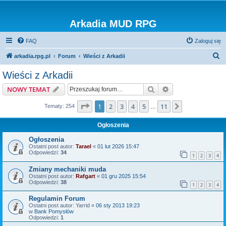
Arkadia MUD RPG
FAQ
Zaloguj się
S
arkadia.rpg.pl
Forum
Wieści z Arkadii
z
Wieści z Arkadii
u
Szukaj
Wyszukiwanie z
NOWY TEMAT
k
a
Strona
1
z
11
1
2
3
4
5
11
Następna
Tematy: 254
…
j
Ogłoszenia
Ogłoszenia
Ostatni post autor:
Tarael
«
01 lut 2026 15:47
Odpowiedzi:
34
1
2
3
4
Zmiany mechaniki muda
Ostatni post autor:
Rafgart
«
01 gru 2025 15:54
Odpowiedzi:
38
1
2
3
4
Regulamin Forum
Ostatni post autor:
Yarrid
«
06 sty 2013 19:23
w
Bank Pomysłów
Odpowiedzi:
1