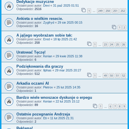
Dedykacje muzyczne
Ostatni post autor:
Devi
«
31 paź 2025 01:51
Odpowiedzi:
2516
1
249
250
251
252
…
Ankieta o wielkim resecie.
Ostatni post autor:
Zygfryd
«
29 sie 2025 00:15
Odpowiedzi:
16
1
2
A ją/jego wyobrażam sobie tak:
Ostatni post autor:
Ered
«
18 lip 2025 21:42
Odpowiedzi:
258
1
23
24
25
26
…
Uratować Tęczę!
Ostatni post autor:
Kerian
«
29 kwie 2025 11:38
Odpowiedzi:
6
Podziękowania dla graczy
Ostatni post autor:
Ilphas
«
29 mar 2025 20:27
Odpowiedzi:
512
1
49
50
51
52
…
Arkadia oczami AI
Ostatni post autor:
Pietrov
«
25 lut 2025 14:35
Odpowiedzi:
1
Bardzo wiele wnoszace dyskusje o erpegu
Ostatni post autor:
Kerian
«
22 lut 2025 15:12
Odpowiedzi:
89
1
6
7
8
9
…
Ostatnie pozegnanie Andrzeja
Ostatni post autor:
Eti
«
11 lut 2025 21:31
Odpowiedzi:
2
Reklama!