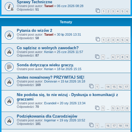
Sprawy Techniczne
Ostatni post autor:
Tarael
«
06 cze 2026 08:28
Odpowiedzi:
51
1
2
3
4
5
6
Tematy
Pytania do wizów 2
Ostatni post autor:
Tarael
«
30 lip 2026 13:31
Odpowiedzi:
58
1
2
3
4
5
6
Co sądzisz o wolnych zawodach?
Ostatni post autor:
Kerian
«
25 cze 2026 11:57
Odpowiedzi:
87
1
6
7
8
9
…
Sonda dotycząca wieku graczy.
Ostatni post autor:
Kerian
«
18 lut 2026 15:15
Jestes nowa/nowy? PRZYWITAJ SIĘ!
Ostatni post autor:
Donovan
«
15 lut 2026 16:18
Odpowiedzi:
169
1
14
15
16
17
…
Nie podoba się, to nie wizuj - Dyskusja o komunikacji z
graczami
Ostatni post autor:
Evandeil
«
20 sty 2026 13:34
Odpowiedzi:
70
1
5
6
7
8
…
Podziękowania dla Czarodziejów
Ostatni post autor:
Ingemar
«
19 sty 2026 10:52
Odpowiedzi:
181
1
16
17
18
19
…