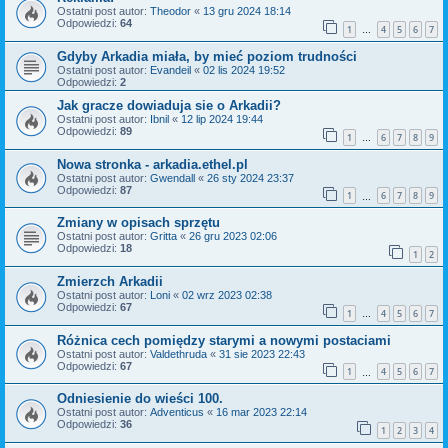
Ostatni post autor:
Theodor
«
13 gru 2024 18:14
Odpowiedzi:
64
1
4
5
6
7
…
Gdyby Arkadia miała, by mieć poziom trudności
Ostatni post autor:
Evandeil
«
02 lis 2024 19:52
Odpowiedzi:
2
Jak gracze dowiaduja sie o Arkadii?
Ostatni post autor:
Ibnil
«
12 lip 2024 19:44
Odpowiedzi:
89
1
6
7
8
9
…
Nowa stronka - arkadia.ethel.pl
Ostatni post autor:
Gwendall
«
26 sty 2024 23:37
Odpowiedzi:
87
1
6
7
8
9
…
Zmiany w opisach sprzętu
Ostatni post autor:
Gritta
«
26 gru 2023 02:06
Odpowiedzi:
18
1
2
Zmierzch Arkadii
Ostatni post autor:
Loni
«
02 wrz 2023 02:38
Odpowiedzi:
67
1
4
5
6
7
…
Różnica cech pomiędzy starymi a nowymi postaciami
Ostatni post autor:
Valdethruda
«
31 sie 2023 22:43
Odpowiedzi:
67
1
4
5
6
7
…
Odniesienie do wieści 100.
Ostatni post autor:
Adventicus
«
16 mar 2023 22:14
Odpowiedzi:
36
1
2
3
4