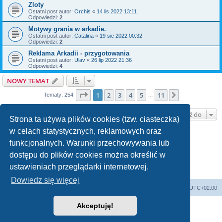
Zloty
Ostatni post autor:
Orchis
«
14 lis 2022 13:11
Odpowiedzi:
2
Motywy grania w arkadie.
Ostatni post autor:
Catalina
«
19 sie 2022 00:32
Odpowiedzi:
2
Reklama Arkadii - przygotowania
Ostatni post autor:
Ulav
«
26 lip 2022 21:36
Odpowiedzi:
4
NOWY TEMAT
Strona
1
z
11
1
2
3
4
5
11
Następna
Tematy: 254
…
Przejdź do
Strona ta używa plików cookies (tzw. ciasteczka)
w celach statystycznych, reklamowych oraz
TWOJE UPRAWNIENIA NA TYM FORUM
funkcjonalnych. Warunki przechowywania lub
Nie możesz
tworzyć nowych tematów
Nie możesz
odpowiadać w tematach
dostępu do plików cookies można określić w
Nie możesz
zmieniać swoich postów
ustawieniach przeglądarki internetowej.
Nie możesz
usuwać swoich postów
Nie możesz
dodawać załączników
Dowiedz się więcej
arkadia.rpg.pl
Forum
Strefa czasowa
UTC+02:00
Akceptuję!
Technologię dostarcza
phpBB
® Forum Software © phpBB Limited
Polski pakiet językowy dostarcza
phpBB.pl