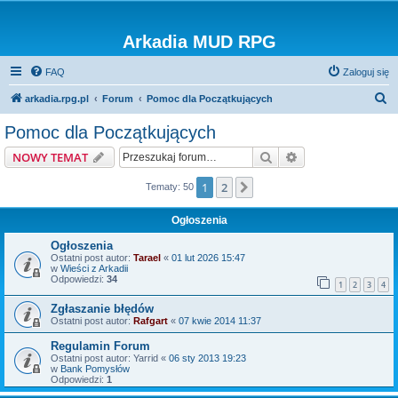
Arkadia MUD RPG
FAQ
Zaloguj się
S
arkadia.rpg.pl
Forum
Pomoc dla Początkujących
z
Pomoc dla Początkujących
u
Szukaj
Wyszukiwanie z
NOWY TEMAT
k
a
1
2
Następna
Tematy: 50
j
Ogłoszenia
Ogłoszenia
Ostatni post autor:
Tarael
«
01 lut 2026 15:47
w
Wieści z Arkadii
Odpowiedzi:
34
1
2
3
4
Zgłaszanie błędów
Ostatni post autor:
Rafgart
«
07 kwie 2014 11:37
Regulamin Forum
Ostatni post autor:
Yarrid
«
06 sty 2013 19:23
w
Bank Pomysłów
Odpowiedzi:
1