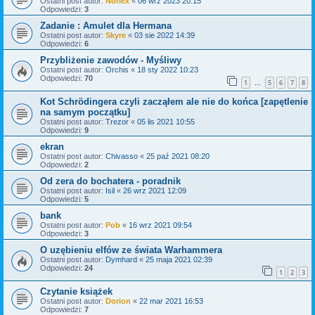
Ostatni post autor:
Norlex
«
06 wrz 2023 20:15
Odpowiedzi:
3
Zadanie : Amulet dla Hermana
Ostatni post autor:
Skyre
«
03 sie 2022 14:39
Odpowiedzi:
6
Przybliżenie zawodów - Myśliwy
Ostatni post autor:
Orchis
«
18 sty 2022 10:23
Odpowiedzi:
70
1
5
6
7
8
…
Kot Schrödingera czyli zacząłem ale nie do końca [zapętlenie
na samym początku]
Ostatni post autor:
Trezor
«
05 lis 2021 10:55
Odpowiedzi:
9
ekran
Ostatni post autor:
Chivasso
«
25 paź 2021 08:20
Odpowiedzi:
2
Od zera do bochatera - poradnik
Ostatni post autor:
Isil
«
26 wrz 2021 12:09
Odpowiedzi:
5
bank
Ostatni post autor:
Pob
«
16 wrz 2021 09:54
Odpowiedzi:
3
O uzębieniu elfów ze świata Warhammera
Ostatni post autor:
Dymhard
«
25 maja 2021 02:39
Odpowiedzi:
24
1
2
3
Czytanie książek
Ostatni post autor:
Dorion
«
22 mar 2021 16:53
Odpowiedzi:
7