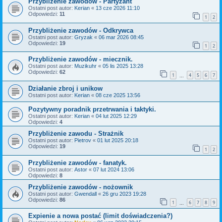
Przybliżenie zawodów - Partyzant
Ostatni post autor:
Kerian
«
13 cze 2026 11:10
Odpowiedzi:
11
1
2
Przybliżenie zawodów - Odkrywca
Ostatni post autor:
Gryzak
«
06 mar 2026 08:45
Odpowiedzi:
19
1
2
Przybliżenie zawodów - miecznik.
Ostatni post autor:
Muzikuhr
«
05 lis 2025 13:28
Odpowiedzi:
62
1
4
5
6
7
…
Działanie zbroj i unikow
Ostatni post autor:
Kerian
«
08 cze 2025 13:56
Pozytywny poradnik przetrwania i taktyki.
Ostatni post autor:
Kerian
«
04 lut 2025 12:29
Odpowiedzi:
4
Przybliżenie zawodu - Strażnik
Ostatni post autor:
Pietrov
«
01 lut 2025 20:18
Odpowiedzi:
19
1
2
Przybliżenie zawodów - fanatyk.
Ostatni post autor:
Astor
«
07 lut 2024 13:06
Odpowiedzi:
8
Przybliżenie zawodów - nożownik
Ostatni post autor:
Gwendall
«
26 gru 2023 19:28
Odpowiedzi:
86
1
6
7
8
9
…
Expienie a nowa postać (limit doświadczenia?)