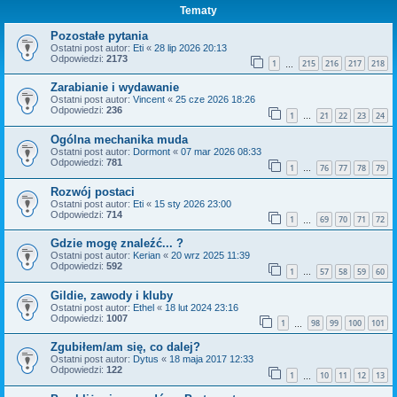
Tematy
Pozostałe pytania
Ostatni post autor:
Eti
«
28 lip 2026 20:13
Odpowiedzi:
2173
1
215
216
217
218
…
Zarabianie i wydawanie
Ostatni post autor:
Vincent
«
25 cze 2026 18:26
Odpowiedzi:
236
1
21
22
23
24
…
Ogólna mechanika muda
Ostatni post autor:
Dormont
«
07 mar 2026 08:33
Odpowiedzi:
781
1
76
77
78
79
…
Rozwój postaci
Ostatni post autor:
Eti
«
15 sty 2026 23:00
Odpowiedzi:
714
1
69
70
71
72
…
Gdzie mogę znaleźć... ?
Ostatni post autor:
Kerian
«
20 wrz 2025 11:39
Odpowiedzi:
592
1
57
58
59
60
…
Gildie, zawody i kluby
Ostatni post autor:
Ethel
«
18 lut 2024 23:16
Odpowiedzi:
1007
1
98
99
100
101
…
Zgubiłem/am się, co dalej?
Ostatni post autor:
Dytus
«
18 maja 2017 12:33
Odpowiedzi:
122
1
10
11
12
13
…