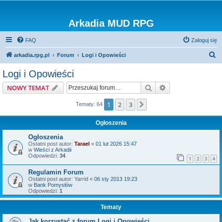
Arkadia MUD RPG
FAQ
Zaloguj się
S
arkadia.rpg.pl
Forum
Logi i Opowieści
z
Logi i Opowieści
u
Szukaj
Wyszukiwanie z
NOWY TEMAT
k
a
1
2
3
Następna
Tematy: 64
j
Ogłoszenia
Ogłoszenia
Ostatni post autor:
Tarael
«
01 lut 2026 15:47
w
Wieści z Arkadii
Odpowiedzi:
34
1
2
3
4
Regulamin Forum
Ostatni post autor:
Yarrid
«
06 sty 2013 19:23
w
Bank Pomysłów
Odpowiedzi:
1
Tematy
Jak korzystać z forum Logi i Opowieści