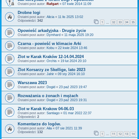
Ostatni post autor:
Rafgart
«
07 kwie 2014 11:09
Drobne logi
Ostatni post autor:
Alicia
«
11 lis 2025 13:02
Odpowiedzi:
342
1
32
33
34
35
…
Opowieść arkadyjska - Drugie życie
Ostatni post autor:
Dymhard
«
11 maja 2025 19:20
Czarna - powieść w klimacie Arki
Ostatni post autor:
Kobu
«
22 kwie 2024 13:46
Zlot w Karak Kraków 12-14.04.2024
Ostatni post autor:
Orchis
«
19 lut 2024 20:10
Zlot Korsarzy ze Skellige, lato 2023
Ostatni post autor:
Jahir
«
09 sty 2024 16:10
Warszawa 2023
Ostatni post autor:
Dogid
«
23 paź 2023 19:47
Rozważania o żonach i mężach
Ostatni post autor:
Dogid
«
23 paź 2023 19:31
Zlot w Karak Krakow 04-06.03
Ostatni post autor:
Santiago
«
01 mar 2022 22:37
Odpowiedzi:
2
Komentarze do logów.
Ostatni post autor:
Aila
«
07 sie 2021 11:39
Odpowiedzi:
132
1
11
12
13
14
…