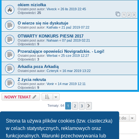
okiem niziołka
Ostatni post autor:
Viveck
«
26 lis 2019 22:45
Odpowiedzi:
25
1
2
3
O wierze się nie dyskutuje
Ostatni post autor:
Kathala
«
21 paź 2019 07:22
OTWARTY KONKURS PIESNI 2017
Ostatni post autor:
Nahaan
«
07 paź 2019 02:21
Odpowiedzi:
9
Przerażające opowieści Novigradzkie. - Logi!
Ostatni post autor:
Werbat
«
25 cze 2019 12:27
Odpowiedzi:
3
Arkadia poza Arkadią
Ostatni post autor:
Czteryk
«
16 mar 2019 13:22
Z życia rekruta
Ostatni post autor:
Vonir
«
14 mar 2019 12:11
Odpowiedzi:
9
NOWY TEMAT
1
2
3
Następna
Tematy: 64
Przejdź do
Strona ta używa plików cookies (tzw. ciasteczka)
w celach statystycznych, reklamowych oraz
TWOJE UPRAWNIENIA NA TYM FORUM
funkcjonalnych. Warunki przechowywania lub
Nie możesz
tworzyć nowych tematów