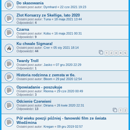
Do skasowania
Ostatni post autor:
Dymhard
«
22 cze 2021 19:23
Zlot Korsarzy ze Skellige, lato 2020
Ostatni post autor:
Tuna
«
18 maja 2021 13:44
Odpowiedzi:
4
Czarna
Ostatni post autor:
Kobu
«
16 maja 2021 00:31
Odpowiedzi:
9
Ku chwale Sigmara!
Ostatni post autor:
Crer
«
05 sty 2021 18:14
Odpowiedzi:
44
1
2
3
4
5
Twardy Troll
Ostatni post autor:
Jasko
«
07 gru 2020 22:29
Odpowiedzi:
1
Historia rodzinna z zemsta w tle.
Ostatni post autor:
Bloom
«
29 paź 2020 12:54
Opowiadanie - poszukuje
Ostatni post autor:
Rionna
«
29 cze 2020 00:49
Odpowiedzi:
3
Odcienie Czerwieni
Ostatni post autor:
Diriana
«
26 kwie 2020 22:31
Odpowiedzi:
13
1
2
Pół wieku poezji później - fanowski film ze świata
Wiedźmina
Ostatni post autor:
Kregan
«
09 gru 2019 02:57