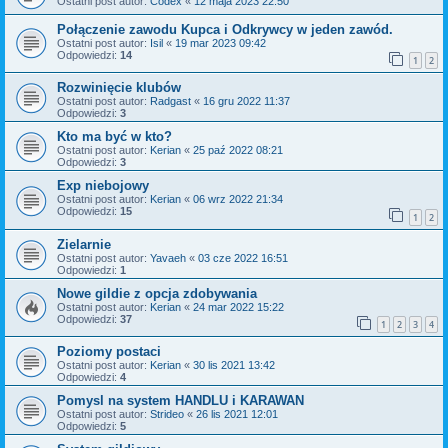
Ostatni post autor:
Codex
«
12 maja 2023 22:50
Połączenie zawodu Kupca i Odkrywcy w jeden zawód.
Ostatni post autor:
Isil
«
19 mar 2023 09:42
Odpowiedzi:
14
1
2
Rozwinięcie klubów
Ostatni post autor:
Radgast
«
16 gru 2022 11:37
Odpowiedzi:
3
Kto ma być w kto?
Ostatni post autor:
Kerian
«
25 paź 2022 08:21
Odpowiedzi:
3
Exp niebojowy
Ostatni post autor:
Kerian
«
06 wrz 2022 21:34
Odpowiedzi:
15
1
2
Zielarnie
Ostatni post autor:
Yavaeh
«
03 cze 2022 16:51
Odpowiedzi:
1
Nowe gildie z opcja zdobywania
Ostatni post autor:
Kerian
«
24 mar 2022 15:22
Odpowiedzi:
37
1
2
3
4
Poziomy postaci
Ostatni post autor:
Kerian
«
30 lis 2021 13:42
Odpowiedzi:
4
Pomysl na system HANDLU i KARAWAN
Ostatni post autor:
Strideo
«
26 lis 2021 12:01
Odpowiedzi:
5