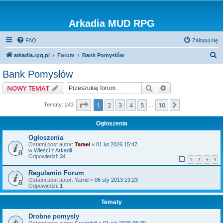
Arkadia MUD RPG
FAQ
Zaloguj się
S
arkadia.rpg.pl
Forum
Bank Pomysłów
z
Bank Pomysłów
u
Szukaj
Wyszukiwanie z
NOWY TEMAT
k
a
Strona
1
z
10
1
2
3
4
5
10
Następna
Tematy: 243
…
j
Ogłoszenia
Ogłoszenia
Ostatni post autor:
Tarael
«
01 lut 2026 15:47
w
Wieści z Arkadii
Odpowiedzi:
34
1
2
3
4
Regulamin Forum
Ostatni post autor:
Yarrid
«
06 sty 2013 19:23
Odpowiedzi:
1
Tematy
Drobne pomysly
Ostatni post autor:
Gwendall
«
01 sie 2026 05:39