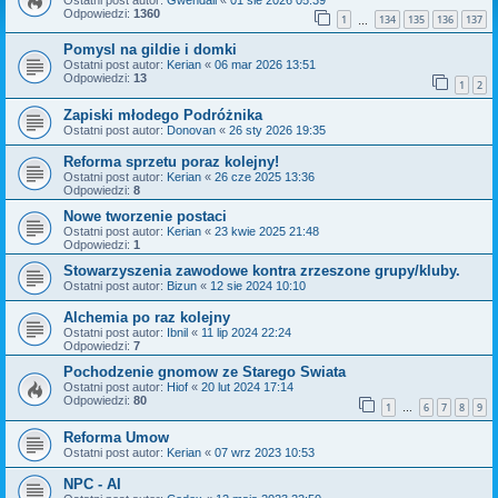
Odpowiedzi:
1360
1
134
135
136
137
…
Pomysl na gildie i domki
Ostatni post autor:
Kerian
«
06 mar 2026 13:51
Odpowiedzi:
13
1
2
Zapiski młodego Podróżnika
Ostatni post autor:
Donovan
«
26 sty 2026 19:35
Reforma sprzetu poraz kolejny!
Ostatni post autor:
Kerian
«
26 cze 2025 13:36
Odpowiedzi:
8
Nowe tworzenie postaci
Ostatni post autor:
Kerian
«
23 kwie 2025 21:48
Odpowiedzi:
1
Stowarzyszenia zawodowe kontra zrzeszone grupy/kluby.
Ostatni post autor:
Bizun
«
12 sie 2024 10:10
Alchemia po raz kolejny
Ostatni post autor:
Ibnil
«
11 lip 2024 22:24
Odpowiedzi:
7
Pochodzenie gnomow ze Starego Swiata
Ostatni post autor:
Hiof
«
20 lut 2024 17:14
Odpowiedzi:
80
1
6
7
8
9
…
Reforma Umow
Ostatni post autor:
Kerian
«
07 wrz 2023 10:53
NPC - AI