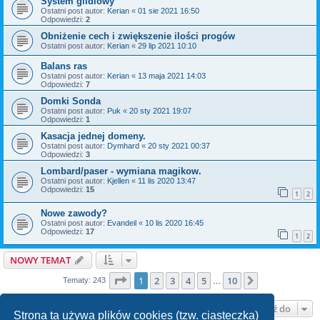
System gildiowy
Ostatni post autor:
Kerian
«
01 sie 2021 16:50
Odpowiedzi:
2
Obniżenie cech i zwiększenie ilości progów
Ostatni post autor:
Kerian
«
29 lip 2021 10:10
Balans ras
Ostatni post autor:
Kerian
«
13 maja 2021 14:03
Odpowiedzi:
7
Domki Sonda
Ostatni post autor:
Puk
«
20 sty 2021 19:07
Odpowiedzi:
1
Kasacja jednej domeny.
Ostatni post autor:
Dymhard
«
20 sty 2021 00:37
Odpowiedzi:
3
Lombard/paser - wymiana magikow.
Ostatni post autor:
Kjellen
«
11 lis 2020 13:47
Odpowiedzi:
15
1
2
Nowe zawody?
Ostatni post autor:
Evandeil
«
10 lis 2020 16:45
Odpowiedzi:
17
1
2
NOWY TEMAT
Strona
1
z
10
1
2
3
4
5
10
Następna
Tematy: 243
…
Przejdź do
Strona ta używa plików cookies (tzw. ciasteczka)