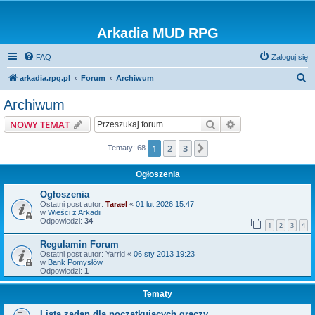
Arkadia MUD RPG
FAQ
Zaloguj się
S
arkadia.rpg.pl
Forum
Archiwum
z
Archiwum
u
Szukaj
Wyszukiwanie z
NOWY TEMAT
k
a
1
2
3
Następna
Tematy: 68
j
Ogłoszenia
Ogłoszenia
Ostatni post autor:
Tarael
«
01 lut 2026 15:47
w
Wieści z Arkadii
Odpowiedzi:
34
1
2
3
4
Regulamin Forum
Ostatni post autor:
Yarrid
«
06 sty 2013 19:23
w
Bank Pomysłów
Odpowiedzi:
1
Tematy
Lista zadan dla poczatkujacych graczy.