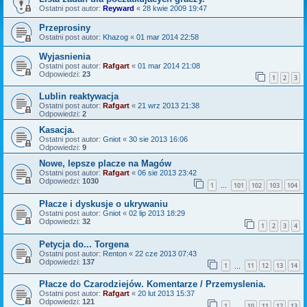
Ostatni post autor:
Reyward
«
28 kwie 2009 19:47
Przeprosiny
Ostatni post autor:
Khazog
«
01 mar 2014 22:58
Wyjasnienia
Ostatni post autor:
Rafgart
«
01 mar 2014 21:08
Odpowiedzi:
23
1
2
3
Lublin reaktywacja
Ostatni post autor:
Rafgart
«
21 wrz 2013 21:38
Odpowiedzi:
2
Kasacja.
Ostatni post autor:
Gniot
«
30 sie 2013 16:06
Odpowiedzi:
9
Nowe, lepsze placze na Magów
Ostatni post autor:
Rafgart
«
06 sie 2013 23:42
Odpowiedzi:
1030
1
101
102
103
104
…
Płacze i dyskusje o ukrywaniu
Ostatni post autor:
Gniot
«
02 lip 2013 18:29
Odpowiedzi:
32
1
2
3
4
Petycja do... Torgena
Ostatni post autor:
Renton
«
22 cze 2013 07:43
Odpowiedzi:
137
1
11
12
13
14
…
Płacze do Czarodziejów. Komentarze / Przemyslenia.
Ostatni post autor:
Rafgart
«
20 lut 2013 15:37
Odpowiedzi:
121
1
10
11
12
13
…