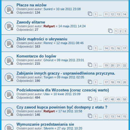
Płacze na wizów
Ostatni post autor:
Sunird
«
10 sie 2011 23:08
Odpowiedzi:
134
1
11
12
13
14
…
Zawody elitarne
Ostatni post autor:
Rafgart
«
14 maja 2011 14:24
Odpowiedzi:
27
1
2
3
Zbiór mądrości o ukrywaniu
Ostatni post autor:
Rennz
«
12 maja 2011 08:46
Odpowiedzi:
163
1
14
15
16
17
…
Komentarze do logów
Ostatni post autor:
Ghorut
«
09 maja 2011 23:01
Odpowiedzi:
215
1
19
20
21
22
…
Zabijanie innych graczy - usprawiedliwiona przyczyna.
Ostatni post autor:
Torgen
«
09 maja 2011 02:05
Odpowiedzi:
190
1
17
18
19
20
…
Podziekowania dla Wizostwa (coraz czesciej warto)
Ostatni post autor:
Ulav
«
10 kwie 2011 15:09
Odpowiedzi:
494
1
47
48
49
50
…
Czy zawod kupca powinien być dostepny z etatu ?
Ostatni post autor:
Rafgart
«
17 lut 2011 10:58
Odpowiedzi:
146
1
12
13
14
15
…
Wymuszanie przedstawiania sie
Ostatni post autor:
Silverin
«
27 sty 2011 10:20