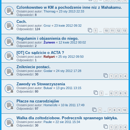
Czlonkowstwo w KM a pochodzenie inne niz z Mahakamu.
Ostatni post autor:
Thornag
«
23 sty 2013 22:33
Odpowiedzi:
8
Cech.
Ostatni post autor:
Groz
«
23 kwie 2012 09:32
Odpowiedzi:
124
1
10
11
12
13
…
Regulamin i objasnienia do niego.
Ostatni post autor:
Zurwen
«
12 kwie 2012 00:02
Odpowiedzi:
2
[OT] Co sądzicie o ACTA ?
Ostatni post autor:
Rafgart
«
25 sty 2012 09:50
Odpowiedzi:
1
Znikniecie postaci.
Ostatni post autor:
Godar
«
24 sty 2012 17:28
Odpowiedzi:
30
1
2
3
4
Zawody vs Stowarzyszenia
Ostatni post autor:
Buluar
«
13 gru 2011 13:15
Odpowiedzi:
80
1
6
7
8
9
…
Płacze na czarodziejów
Ostatni post autor:
Homerofe
«
10 lis 2011 17:49
Odpowiedzi:
97
1
7
8
9
10
…
Walka dla zoltodziobow. Podrecznik sprawnego taktyka.
Ostatni post autor:
Paulie
«
22 sie 2011 15:34
Odpowiedzi:
30
1
2
3
4