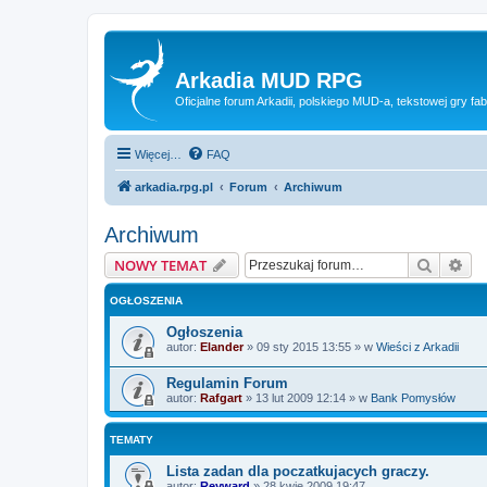
Arkadia MUD RPG
Oficjalne forum Arkadii, polskiego MUD-a, tekstowej gry fab
Więcej…
FAQ
arkadia.rpg.pl
Forum
Archiwum
Archiwum
Szukaj
Wy
NOWY TEMAT
OGŁOSZENIA
Ogłoszenia
autor:
Elander
»
09 sty 2015 13:55
» w
Wieści z Arkadii
Regulamin Forum
autor:
Rafgart
»
13 lut 2009 12:14
» w
Bank Pomysłów
TEMATY
Lista zadan dla poczatkujacych graczy.
autor:
Reyward
»
28 kwie 2009 19:47