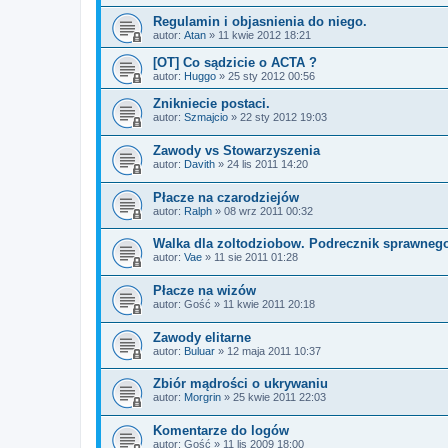
Regulamin i objasnienia do niego.
autor:
Atan
»
11 kwie 2012 18:21
[OT] Co sądzicie o ACTA ?
autor:
Huggo
»
25 sty 2012 00:56
Znikniecie postaci.
autor:
Szmajcio
»
22 sty 2012 19:03
Zawody vs Stowarzyszenia
autor:
Davith
»
24 lis 2011 14:20
Płacze na czarodziejów
autor:
Ralph
»
08 wrz 2011 00:32
Walka dla zoltodziobow. Podrecznik sprawnego
autor:
Vae
»
11 sie 2011 01:28
Płacze na wizów
autor:
Gość
»
11 kwie 2011 20:18
Zawody elitarne
autor:
Buluar
»
12 maja 2011 10:37
Zbiór mądrości o ukrywaniu
autor:
Morgrin
»
25 kwie 2011 22:03
Komentarze do logów
autor:
Gość
»
11 lis 2009 18:00