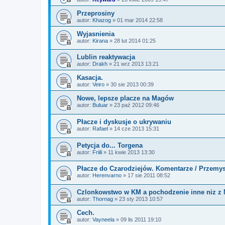
Przeprosiny
autor:
Khazog
»
01 mar 2014 22:58
Wyjasnienia
autor:
Kirana
»
28 lut 2014 01:25
Lublin reaktywacja
autor:
Drakh
»
21 wrz 2013 13:21
Kasacja.
autor:
Veiro
»
30 sie 2013 00:39
Nowe, lepsze placze na Magów
autor:
Buluar
»
23 paź 2012 09:46
Płacze i dyskusje o ukrywaniu
autor:
Rafael
»
14 cze 2013 15:31
Petycja do... Torgena
autor:
Friili
»
11 kwie 2013 13:30
Płacze do Czarodziejów. Komentarze / Przemys
autor:
Herenvarno
»
17 sie 2011 08:52
Czlonkowstwo w KM a pochodzenie inne niz z
autor:
Thornag
»
23 sty 2013 10:57
Cech.
autor:
Vayneela
»
09 lis 2011 19:10