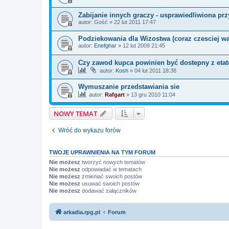
Zabijanie innych graczy - usprawiedliwiona pr
autor:
Gość
»
22 lut 2011 17:47
Podziekowania dla Wizostwa (coraz czesciej wa
autor:
Enefghar
»
12 lut 2009 21:45
Czy zawod kupca powinien być dostepny z etat
autor:
Kosh
»
04 lut 2011 18:38
Wymuszanie przedstawiania sie
autor:
Rafgart
»
13 gru 2010 11:04
NOWY TEMAT
Wróć do wykazu forów
TWOJE UPRAWNIENIA NA TYM FORUM
Nie możesz
tworzyć nowych tematów
Nie możesz
odpowiadać w tematach
Nie możesz
zmieniać swoich postów
Nie możesz
usuwać swoich postów
Nie możesz
dodawać załączników
arkadia.rpg.pl
Forum