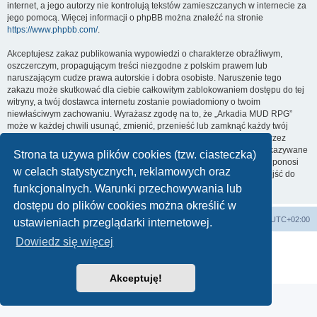
internet, a jego autorzy nie kontrolują tekstów zamieszczanych w internecie za
jego pomocą. Więcej informacji o phpBB można znaleźć na stronie
https://www.phpbb.com/
.
Akceptujesz zakaz publikowania wypowiedzi o charakterze obraźliwym,
oszczerczym, propagującym treści niezgodne z polskim prawem lub
naruszającym cudze prawa autorskie i dobra osobiste. Naruszenie tego
zakazu może skutkować dla ciebie całkowitym zablokowaniem dostępu do tej
witryny, a twój dostawca internetu zostanie powiadomiony o twoim
niewłaściwym zachowaniu. Wyrażasz zgodę na to, że „Arkadia MUD RPG”
może w każdej chwili usunąć, zmienić, przenieść lub zamknąć każdy twój
temat, post. Wyrażasz zgodę na zapisywanie wszystkich podanych przez
ciebie informacji w naszej bazie danych. Informacje te nie będą przekazywane
Strona ta używa plików cookies (tzw. ciasteczka)
nikomu bez twojej zgody, ale ani „Arkadia MUD RPG”, ani phpBB nie ponosi
w celach statystycznych, reklamowych oraz
odpowiedzialności za włamania do witryny, podczas których może dojść do
kradzieży danych.
funkcjonalnych. Warunki przechowywania lub
dostępu do plików cookies można określić w
arkadia.rpg.pl
Forum
Strefa czasowa
UTC+02:00
ustawieniach przeglądarki internetowej.
Dowiedz się więcej
Technologię dostarcza
phpBB
® Forum Software © phpBB Limited
Polski pakiet językowy dostarcza
phpBB.pl
Zasady ochrony danych osobowych
|
Regulamin
Akceptuję!