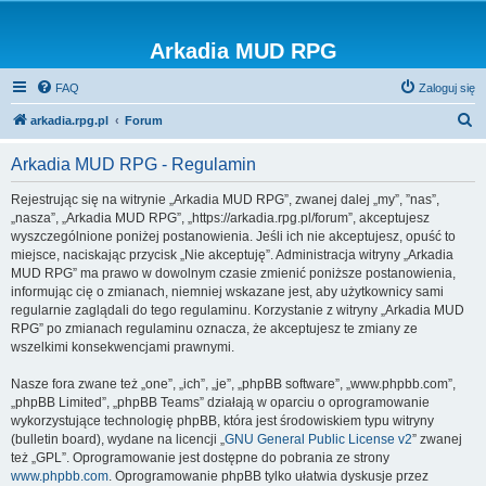
Arkadia MUD RPG
FAQ
Zaloguj się
S
arkadia.rpg.pl
Forum
z
Arkadia MUD RPG - Regulamin
u
k
Rejestrując się na witrynie „Arkadia MUD RPG”, zwanej dalej „my”, ”nas”,
„nasza”, „Arkadia MUD RPG”, „https://arkadia.rpg.pl/forum”, akceptujesz
a
wyszczególnione poniżej postanowienia. Jeśli ich nie akceptujesz, opuść to
j
miejsce, naciskając przycisk „Nie akceptuję”. Administracja witryny „Arkadia
MUD RPG” ma prawo w dowolnym czasie zmienić poniższe postanowienia,
informując cię o zmianach, niemniej wskazane jest, aby użytkownicy sami
regularnie zaglądali do tego regulaminu. Korzystanie z witryny „Arkadia MUD
RPG” po zmianach regulaminu oznacza, że akceptujesz te zmiany ze
wszelkimi konsekwencjami prawnymi.
Nasze fora zwane też „one”, „ich”, „je”, „phpBB software”, „www.phpbb.com”,
„phpBB Limited”, „phpBB Teams” działają w oparciu o oprogramowanie
wykorzystujące technologię phpBB, która jest środowiskiem typu witryny
(bulletin board), wydane na licencji „
GNU General Public License v2
” zwanej
też „GPL”. Oprogramowanie jest dostępne do pobrania ze strony
www.phpbb.com
. Oprogramowanie phpBB tylko ułatwia dyskusje przez