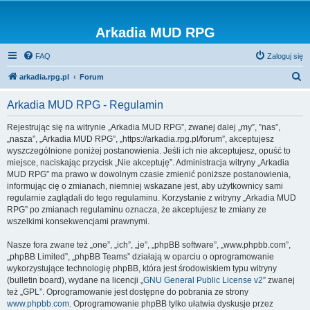
Arkadia MUD RPG
FAQ
Zaloguj się
S
arkadia.rpg.pl
Forum
z
Arkadia MUD RPG - Regulamin
u
k
Rejestrując się na witrynie „Arkadia MUD RPG”, zwanej dalej „my”, ”nas”,
„nasza”, „Arkadia MUD RPG”, „https://arkadia.rpg.pl/forum”, akceptujesz
a
wyszczególnione poniżej postanowienia. Jeśli ich nie akceptujesz, opuść to
j
miejsce, naciskając przycisk „Nie akceptuję”. Administracja witryny „Arkadia
MUD RPG” ma prawo w dowolnym czasie zmienić poniższe postanowienia,
informując cię o zmianach, niemniej wskazane jest, aby użytkownicy sami
regularnie zaglądali do tego regulaminu. Korzystanie z witryny „Arkadia MUD
RPG” po zmianach regulaminu oznacza, że akceptujesz te zmiany ze
wszelkimi konsekwencjami prawnymi.
Nasze fora zwane też „one”, „ich”, „je”, „phpBB software”, „www.phpbb.com”,
„phpBB Limited”, „phpBB Teams” działają w oparciu o oprogramowanie
wykorzystujące technologię phpBB, która jest środowiskiem typu witryny
(bulletin board), wydane na licencji „
GNU General Public License v2
” zwanej
też „GPL”. Oprogramowanie jest dostępne do pobrania ze strony
www.phpbb.com
. Oprogramowanie phpBB tylko ułatwia dyskusje przez