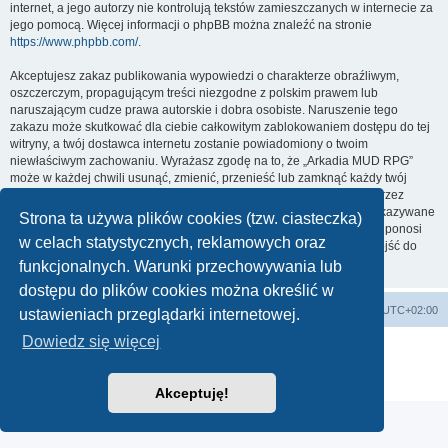
internet, a jego autorzy nie kontrolują tekstów zamieszczanych w internecie za
jego pomocą. Więcej informacji o phpBB można znaleźć na stronie
https://www.phpbb.com/
.
Akceptujesz zakaz publikowania wypowiedzi o charakterze obraźliwym,
oszczerczym, propagującym treści niezgodne z polskim prawem lub
naruszającym cudze prawa autorskie i dobra osobiste. Naruszenie tego
zakazu może skutkować dla ciebie całkowitym zablokowaniem dostępu do tej
witryny, a twój dostawca internetu zostanie powiadomiony o twoim
niewłaściwym zachowaniu. Wyrażasz zgodę na to, że „Arkadia MUD RPG”
może w każdej chwili usunąć, zmienić, przenieść lub zamknąć każdy twój
temat, post. Wyrażasz zgodę na zapisywanie wszystkich podanych przez
ciebie informacji w naszej bazie danych. Informacje te nie będą przekazywane
Strona ta używa plików cookies (tzw. ciasteczka)
nikomu bez twojej zgody, ale ani „Arkadia MUD RPG”, ani phpBB nie ponosi
w celach statystycznych, reklamowych oraz
odpowiedzialności za włamania do witryny, podczas których może dojść do
kradzieży danych.
funkcjonalnych. Warunki przechowywania lub
dostępu do plików cookies można określić w
arkadia.rpg.pl
Forum
Strefa czasowa
UTC+02:00
ustawieniach przeglądarki internetowej.
Dowiedz się więcej
Technologię dostarcza
phpBB
® Forum Software © phpBB Limited
Polski pakiet językowy dostarcza
phpBB.pl
Zasady ochrony danych osobowych
|
Regulamin
Akceptuję!