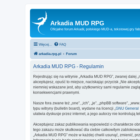
Arkadia MUD RPG
Oficjalne forum Arkadii, polskiego MUD-a, tekstowej gry fab
Więcej…
FAQ
arkadia.rpg.pl
Forum
Arkadia MUD RPG - Regulamin
Rejestrując się na witrynie „Arkadia MUD RPG”, zwanej dalej „m
akceptujesz, opuść to miejsce, naciskając przycisk „Nie akce
niemniej wskazane jest, aby użytkownicy sami regularnie zagl
konsekwencjami prawnymi.
Nasze fora zwane też „one”, „ich”, „je”, „phpBB software”, „
typu witryny (bulletin board), wydane na licencji „
GNU General P
ułatwia dyskusje przez internet, a jego autorzy nie kontroluj
Akceptujesz zakaz publikowania wypowiedzi o charakterze obr
tego zakazu może skutkować dla ciebie całkowitym zablokowan
„Arkadia MUD RPG” może w każdej chwili usunąć, zmienić, prz