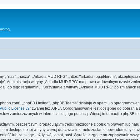
ularnej.
y”, ”nas”, „nasza”, „Arkadia MUD RPG”, „https://arkadia.rpg.pl/forum”, akceptujesz
ptuję”. Administracja witryny „Arkadia MUD RPG” ma prawo w dowolnym czasie zmien
ądali do tego regulaminu. Korzystanie z witryny „Arkadia MUD RPG” po zmianach r
www.phpbb.com”, „phpBB Limited”, „phpBB Teams” działają w oparciu o oprogramowan
ublic License v2
” zwanej też „GPL”. Oprogramowanie jest dostępne do pobrania 
ą tekstów zamieszczanych w internecie za jego pomocą. Więcej informacji o phpBB m
aźliwym, oszczerczym, propagującym treści niezgodne z polskim prawem lub narus
iem dostępu do tej witryny, a twój dostawca internetu zostanie powiadomiony o 
enieść lub zamknąć każdy twój temat, post. Wyrażasz zgodę na zapisywanie wszyst