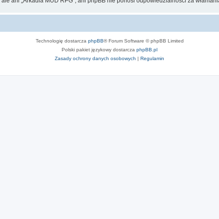
, ale ani „Arkadia MUD RPG”, ani phpBB nie ponosi odpowiedzialności za włamania
Technologię dostarcza
phpBB
® Forum Software © phpBB Limited
Polski pakiet językowy dostarcza
phpBB.pl
Zasady ochrony danych osobowych
|
Regulamin