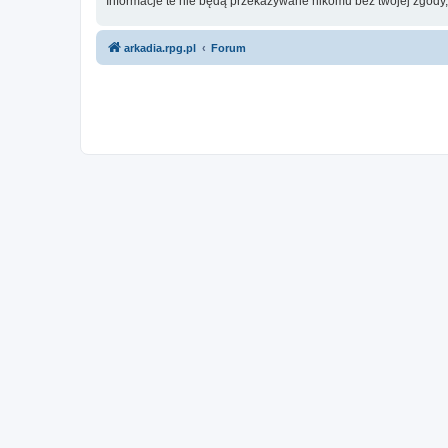
Informacje te nie będą przekazywane nikomu bez twojej zgody
arkadia.rpg.pl
Forum