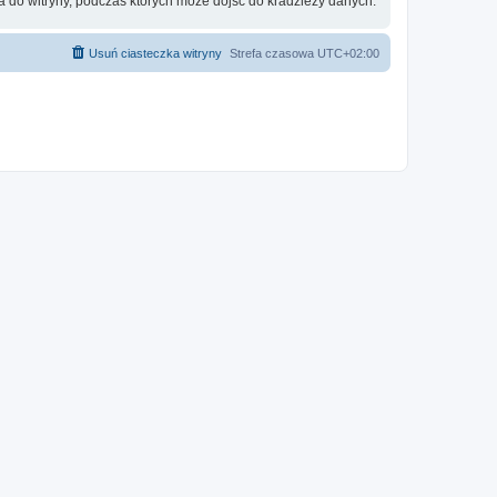
 do witryny, podczas których może dojść do kradzieży danych.
Usuń ciasteczka witryny
Strefa czasowa
UTC+02:00