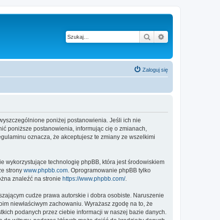
Szukaj
Wyszukiwanie z
Zaloguj się
 wyszczególnione poniżej postanowienia. Jeśli ich nie
ić poniższe postanowienia, informując cię o zmianach,
egulaminu oznacza, że akceptujesz te zmiany ze wszelkimi
ie wykorzystujące technologię phpBB, która jest środowiskiem
ze strony
www.phpbb.com
. Oprogramowanie phpBB tylko
ożna znaleźć na stronie
https://www.phpbb.com/
.
zającym cudze prawa autorskie i dobra osobiste. Naruszenie
twoim niewłaściwym zachowaniu. Wyrażasz zgodę na to, że
kich podanych przez ciebie informacji w naszej bazie danych.