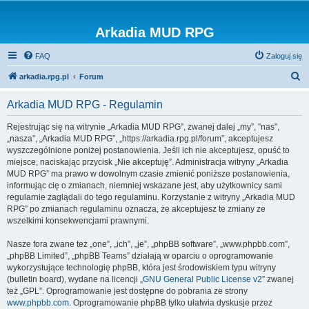
Arkadia MUD RPG
FAQ
Zaloguj się
S
arkadia.rpg.pl
Forum
z
Arkadia MUD RPG - Regulamin
u
k
Rejestrując się na witrynie „Arkadia MUD RPG”, zwanej dalej „my”, ”nas”,
„nasza”, „Arkadia MUD RPG”, „https://arkadia.rpg.pl/forum”, akceptujesz
a
wyszczególnione poniżej postanowienia. Jeśli ich nie akceptujesz, opuść to
j
miejsce, naciskając przycisk „Nie akceptuję”. Administracja witryny „Arkadia
MUD RPG” ma prawo w dowolnym czasie zmienić poniższe postanowienia,
informując cię o zmianach, niemniej wskazane jest, aby użytkownicy sami
regularnie zaglądali do tego regulaminu. Korzystanie z witryny „Arkadia MUD
RPG” po zmianach regulaminu oznacza, że akceptujesz te zmiany ze
wszelkimi konsekwencjami prawnymi.
Nasze fora zwane też „one”, „ich”, „je”, „phpBB software”, „www.phpbb.com”,
„phpBB Limited”, „phpBB Teams” działają w oparciu o oprogramowanie
wykorzystujące technologię phpBB, która jest środowiskiem typu witryny
(bulletin board), wydane na licencji „
GNU General Public License v2
” zwanej
też „GPL”. Oprogramowanie jest dostępne do pobrania ze strony
www.phpbb.com
. Oprogramowanie phpBB tylko ułatwia dyskusje przez