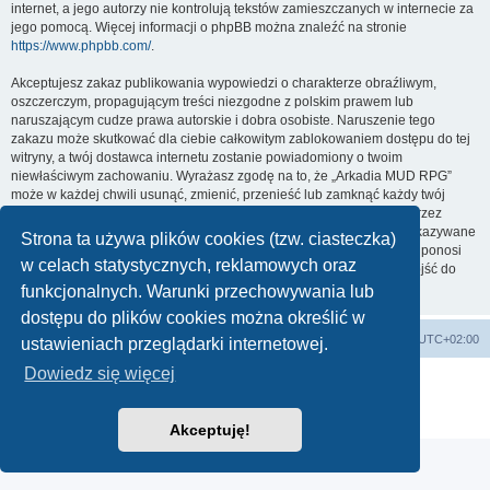
internet, a jego autorzy nie kontrolują tekstów zamieszczanych w internecie za
jego pomocą. Więcej informacji o phpBB można znaleźć na stronie
https://www.phpbb.com/
.
Akceptujesz zakaz publikowania wypowiedzi o charakterze obraźliwym,
oszczerczym, propagującym treści niezgodne z polskim prawem lub
naruszającym cudze prawa autorskie i dobra osobiste. Naruszenie tego
zakazu może skutkować dla ciebie całkowitym zablokowaniem dostępu do tej
witryny, a twój dostawca internetu zostanie powiadomiony o twoim
niewłaściwym zachowaniu. Wyrażasz zgodę na to, że „Arkadia MUD RPG”
może w każdej chwili usunąć, zmienić, przenieść lub zamknąć każdy twój
temat, post. Wyrażasz zgodę na zapisywanie wszystkich podanych przez
ciebie informacji w naszej bazie danych. Informacje te nie będą przekazywane
Strona ta używa plików cookies (tzw. ciasteczka)
nikomu bez twojej zgody, ale ani „Arkadia MUD RPG”, ani phpBB nie ponosi
w celach statystycznych, reklamowych oraz
odpowiedzialności za włamania do witryny, podczas których może dojść do
kradzieży danych.
funkcjonalnych. Warunki przechowywania lub
dostępu do plików cookies można określić w
arkadia.rpg.pl
Forum
Strefa czasowa
UTC+02:00
ustawieniach przeglądarki internetowej.
Dowiedz się więcej
Technologię dostarcza
phpBB
® Forum Software © phpBB Limited
Polski pakiet językowy dostarcza
phpBB.pl
Zasady ochrony danych osobowych
|
Regulamin
Akceptuję!