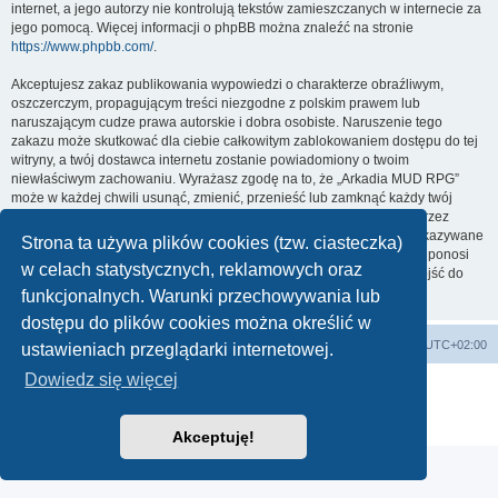
internet, a jego autorzy nie kontrolują tekstów zamieszczanych w internecie za
jego pomocą. Więcej informacji o phpBB można znaleźć na stronie
https://www.phpbb.com/
.
Akceptujesz zakaz publikowania wypowiedzi o charakterze obraźliwym,
oszczerczym, propagującym treści niezgodne z polskim prawem lub
naruszającym cudze prawa autorskie i dobra osobiste. Naruszenie tego
zakazu może skutkować dla ciebie całkowitym zablokowaniem dostępu do tej
witryny, a twój dostawca internetu zostanie powiadomiony o twoim
niewłaściwym zachowaniu. Wyrażasz zgodę na to, że „Arkadia MUD RPG”
może w każdej chwili usunąć, zmienić, przenieść lub zamknąć każdy twój
temat, post. Wyrażasz zgodę na zapisywanie wszystkich podanych przez
ciebie informacji w naszej bazie danych. Informacje te nie będą przekazywane
Strona ta używa plików cookies (tzw. ciasteczka)
nikomu bez twojej zgody, ale ani „Arkadia MUD RPG”, ani phpBB nie ponosi
w celach statystycznych, reklamowych oraz
odpowiedzialności za włamania do witryny, podczas których może dojść do
kradzieży danych.
funkcjonalnych. Warunki przechowywania lub
dostępu do plików cookies można określić w
arkadia.rpg.pl
Forum
Strefa czasowa
UTC+02:00
ustawieniach przeglądarki internetowej.
Dowiedz się więcej
Technologię dostarcza
phpBB
® Forum Software © phpBB Limited
Polski pakiet językowy dostarcza
phpBB.pl
Zasady ochrony danych osobowych
|
Regulamin
Akceptuję!