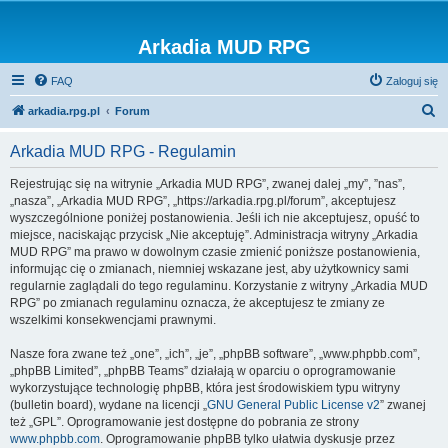
Arkadia MUD RPG
FAQ
Zaloguj się
S
arkadia.rpg.pl
Forum
z
Arkadia MUD RPG - Regulamin
u
k
Rejestrując się na witrynie „Arkadia MUD RPG”, zwanej dalej „my”, ”nas”,
„nasza”, „Arkadia MUD RPG”, „https://arkadia.rpg.pl/forum”, akceptujesz
a
wyszczególnione poniżej postanowienia. Jeśli ich nie akceptujesz, opuść to
j
miejsce, naciskając przycisk „Nie akceptuję”. Administracja witryny „Arkadia
MUD RPG” ma prawo w dowolnym czasie zmienić poniższe postanowienia,
informując cię o zmianach, niemniej wskazane jest, aby użytkownicy sami
regularnie zaglądali do tego regulaminu. Korzystanie z witryny „Arkadia MUD
RPG” po zmianach regulaminu oznacza, że akceptujesz te zmiany ze
wszelkimi konsekwencjami prawnymi.
Nasze fora zwane też „one”, „ich”, „je”, „phpBB software”, „www.phpbb.com”,
„phpBB Limited”, „phpBB Teams” działają w oparciu o oprogramowanie
wykorzystujące technologię phpBB, która jest środowiskiem typu witryny
(bulletin board), wydane na licencji „
GNU General Public License v2
” zwanej
też „GPL”. Oprogramowanie jest dostępne do pobrania ze strony
www.phpbb.com
. Oprogramowanie phpBB tylko ułatwia dyskusje przez