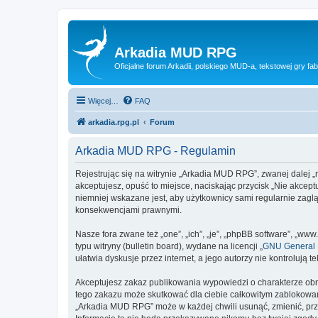
Arkadia MUD RPG
Oficjalne forum Arkadii, polskiego MUD-a, tekstowej gry fab
Więcej…
FAQ
arkadia.rpg.pl
Forum
Arkadia MUD RPG - Regulamin
Rejestrując się na witrynie „Arkadia MUD RPG”, zwanej dalej „m
akceptujesz, opuść to miejsce, naciskając przycisk „Nie akce
niemniej wskazane jest, aby użytkownicy sami regularnie zagl
konsekwencjami prawnymi.
Nasze fora zwane też „one”, „ich”, „je”, „phpBB software”, „
typu witryny (bulletin board), wydane na licencji „
GNU General P
ułatwia dyskusje przez internet, a jego autorzy nie kontroluj
Akceptujesz zakaz publikowania wypowiedzi o charakterze obr
tego zakazu może skutkować dla ciebie całkowitym zablokowan
„Arkadia MUD RPG” może w każdej chwili usunąć, zmienić, prz