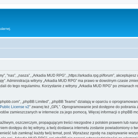
ularnej.
y”, ”nas”, „nasza”, „Arkadia MUD RPG”, „https://arkadia.rpg.pl/forum”, akceptujesz
ptuję”. Administracja witryny „Arkadia MUD RPG” ma prawo w dowolnym czasie zmien
ądali do tego regulaminu. Korzystanie z witryny „Arkadia MUD RPG” po zmianach r
www.phpbb.com”, „phpBB Limited”, „phpBB Teams” działają w oparciu o oprogramowan
ublic License v2
” zwanej też „GPL”. Oprogramowanie jest dostępne do pobrania 
ą tekstów zamieszczanych w internecie za jego pomocą. Więcej informacji o phpBB m
aźliwym, oszczerczym, propagującym treści niezgodne z polskim prawem lub narus
iem dostępu do tej witryny, a twój dostawca internetu zostanie powiadomiony o 
enieść lub zamknąć każdy twój temat, post. Wyrażasz zgodę na zapisywanie wszyst