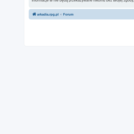
Informacje te nie będą przekazywane nikomu bez twojej zgody
arkadia.rpg.pl
Forum