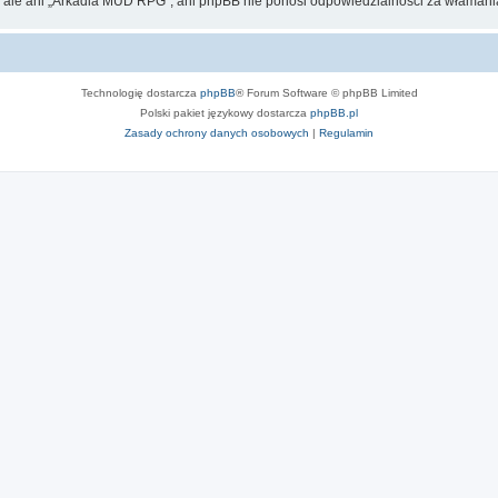
, ale ani „Arkadia MUD RPG”, ani phpBB nie ponosi odpowiedzialności za włamania
Technologię dostarcza
phpBB
® Forum Software © phpBB Limited
Polski pakiet językowy dostarcza
phpBB.pl
Zasady ochrony danych osobowych
|
Regulamin