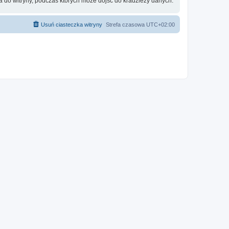
 do witryny, podczas których może dojść do kradzieży danych.
Usuń ciasteczka witryny
Strefa czasowa
UTC+02:00