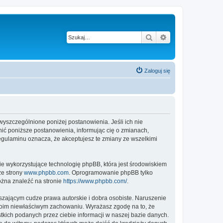
Szukaj
Wyszukiwanie z
Zaloguj się
 wyszczególnione poniżej postanowienia. Jeśli ich nie
ić poniższe postanowienia, informując cię o zmianach,
egulaminu oznacza, że akceptujesz te zmiany ze wszelkimi
ie wykorzystujące technologię phpBB, która jest środowiskiem
ze strony
www.phpbb.com
. Oprogramowanie phpBB tylko
ożna znaleźć na stronie
https://www.phpbb.com/
.
zającym cudze prawa autorskie i dobra osobiste. Naruszenie
twoim niewłaściwym zachowaniu. Wyrażasz zgodę na to, że
kich podanych przez ciebie informacji w naszej bazie danych.