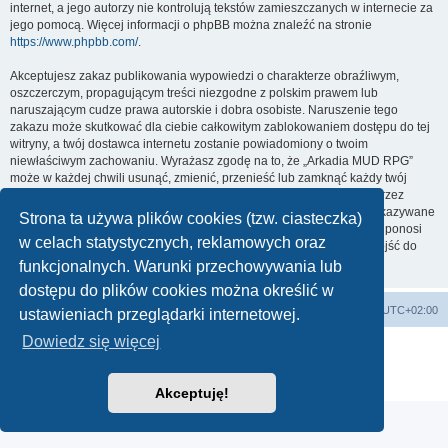
internet, a jego autorzy nie kontrolują tekstów zamieszczanych w internecie za
jego pomocą. Więcej informacji o phpBB można znaleźć na stronie
https://www.phpbb.com/
.
Akceptujesz zakaz publikowania wypowiedzi o charakterze obraźliwym,
oszczerczym, propagującym treści niezgodne z polskim prawem lub
naruszającym cudze prawa autorskie i dobra osobiste. Naruszenie tego
zakazu może skutkować dla ciebie całkowitym zablokowaniem dostępu do tej
witryny, a twój dostawca internetu zostanie powiadomiony o twoim
niewłaściwym zachowaniu. Wyrażasz zgodę na to, że „Arkadia MUD RPG”
może w każdej chwili usunąć, zmienić, przenieść lub zamknąć każdy twój
temat, post. Wyrażasz zgodę na zapisywanie wszystkich podanych przez
ciebie informacji w naszej bazie danych. Informacje te nie będą przekazywane
Strona ta używa plików cookies (tzw. ciasteczka)
nikomu bez twojej zgody, ale ani „Arkadia MUD RPG”, ani phpBB nie ponosi
w celach statystycznych, reklamowych oraz
odpowiedzialności za włamania do witryny, podczas których może dojść do
kradzieży danych.
funkcjonalnych. Warunki przechowywania lub
dostępu do plików cookies można określić w
arkadia.rpg.pl
Forum
Strefa czasowa
UTC+02:00
ustawieniach przeglądarki internetowej.
Dowiedz się więcej
Technologię dostarcza
phpBB
® Forum Software © phpBB Limited
Polski pakiet językowy dostarcza
phpBB.pl
Zasady ochrony danych osobowych
|
Regulamin
Akceptuję!