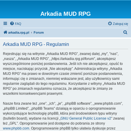
Arkadia MUD RPG
FAQ
Zaloguj się
S
arkadia.rpg.pl
Forum
z
Arkadia MUD RPG - Regulamin
u
k
Rejestrując się na witrynie „Arkadia MUD RPG”, zwanej dalej „my”, ”nas”,
„nasza”, „Arkadia MUD RPG”, „https://arkadia.rpg.pl/forum”, akceptujesz
a
wyszczególnione poniżej postanowienia. Jeśli ich nie akceptujesz, opuść to
j
miejsce, naciskając przycisk „Nie akceptuję”. Administracja witryny „Arkadia
MUD RPG” ma prawo w dowolnym czasie zmienić poniższe postanowienia,
informując cię o zmianach, niemniej wskazane jest, aby użytkownicy sami
regularnie zaglądali do tego regulaminu. Korzystanie z witryny „Arkadia MUD
RPG” po zmianach regulaminu oznacza, że akceptujesz te zmiany ze
wszelkimi konsekwencjami prawnymi.
Nasze fora zwane też „one”, „ich”, „je”, „phpBB software”, „www.phpbb.com”,
„phpBB Limited”, „phpBB Teams” działają w oparciu o oprogramowanie
wykorzystujące technologię phpBB, która jest środowiskiem typu witryny
(bulletin board), wydane na licencji „
GNU General Public License v2
” zwanej
też „GPL”. Oprogramowanie jest dostępne do pobrania ze strony
www.phpbb.com
. Oprogramowanie phpBB tylko ułatwia dyskusje przez