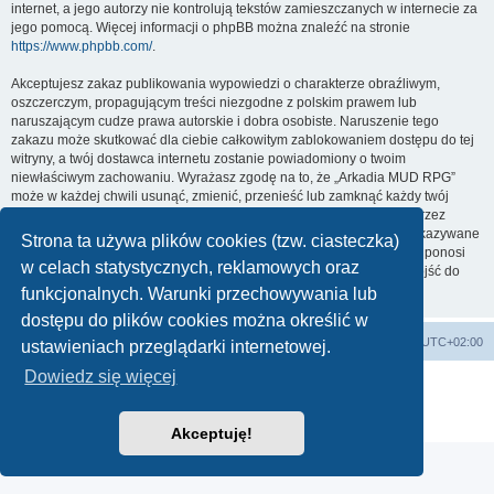
internet, a jego autorzy nie kontrolują tekstów zamieszczanych w internecie za
jego pomocą. Więcej informacji o phpBB można znaleźć na stronie
https://www.phpbb.com/
.
Akceptujesz zakaz publikowania wypowiedzi o charakterze obraźliwym,
oszczerczym, propagującym treści niezgodne z polskim prawem lub
naruszającym cudze prawa autorskie i dobra osobiste. Naruszenie tego
zakazu może skutkować dla ciebie całkowitym zablokowaniem dostępu do tej
witryny, a twój dostawca internetu zostanie powiadomiony o twoim
niewłaściwym zachowaniu. Wyrażasz zgodę na to, że „Arkadia MUD RPG”
może w każdej chwili usunąć, zmienić, przenieść lub zamknąć każdy twój
temat, post. Wyrażasz zgodę na zapisywanie wszystkich podanych przez
ciebie informacji w naszej bazie danych. Informacje te nie będą przekazywane
Strona ta używa plików cookies (tzw. ciasteczka)
nikomu bez twojej zgody, ale ani „Arkadia MUD RPG”, ani phpBB nie ponosi
w celach statystycznych, reklamowych oraz
odpowiedzialności za włamania do witryny, podczas których może dojść do
kradzieży danych.
funkcjonalnych. Warunki przechowywania lub
dostępu do plików cookies można określić w
arkadia.rpg.pl
Forum
Strefa czasowa
UTC+02:00
ustawieniach przeglądarki internetowej.
Dowiedz się więcej
Technologię dostarcza
phpBB
® Forum Software © phpBB Limited
Polski pakiet językowy dostarcza
phpBB.pl
Zasady ochrony danych osobowych
|
Regulamin
Akceptuję!