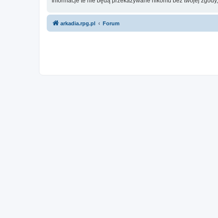
Informacje te nie będą przekazywane nikomu bez twojej zgody
arkadia.rpg.pl
Forum