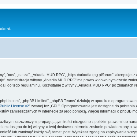
ularnej.
y”, ”nas”, „nasza”, „Arkadia MUD RPG”, „https://arkadia.rpg.pl/forum”, akceptujesz
ptuję”. Administracja witryny „Arkadia MUD RPG” ma prawo w dowolnym czasie zmien
ądali do tego regulaminu. Korzystanie z witryny „Arkadia MUD RPG” po zmianach r
www.phpbb.com”, „phpBB Limited”, „phpBB Teams” działają w oparciu o oprogramowan
ublic License v2
” zwanej też „GPL”. Oprogramowanie jest dostępne do pobrania 
ą tekstów zamieszczanych w internecie za jego pomocą. Więcej informacji o phpBB m
aźliwym, oszczerczym, propagującym treści niezgodne z polskim prawem lub narus
iem dostępu do tej witryny, a twój dostawca internetu zostanie powiadomiony o 
enieść lub zamknąć każdy twój temat, post. Wyrażasz zgodę na zapisywanie wszyst