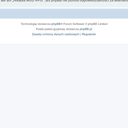
, ale ani „Arkadia MUD RPG”, ani phpBB nie ponosi odpowiedzialności za włamania
Technologię dostarcza
phpBB
® Forum Software © phpBB Limited
Polski pakiet językowy dostarcza
phpBB.pl
Zasady ochrony danych osobowych
|
Regulamin