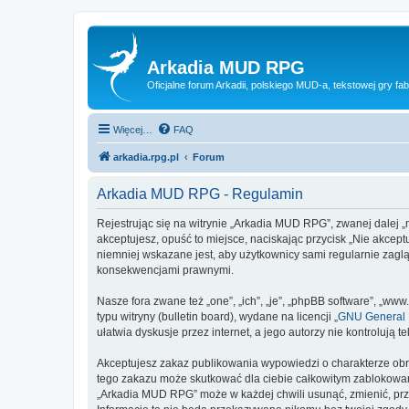
Arkadia MUD RPG
Oficjalne forum Arkadii, polskiego MUD-a, tekstowej gry fab
Więcej…
FAQ
arkadia.rpg.pl
Forum
Arkadia MUD RPG - Regulamin
Rejestrując się na witrynie „Arkadia MUD RPG”, zwanej dalej „m
akceptujesz, opuść to miejsce, naciskając przycisk „Nie akce
niemniej wskazane jest, aby użytkownicy sami regularnie zagl
konsekwencjami prawnymi.
Nasze fora zwane też „one”, „ich”, „je”, „phpBB software”, „
typu witryny (bulletin board), wydane na licencji „
GNU General P
ułatwia dyskusje przez internet, a jego autorzy nie kontroluj
Akceptujesz zakaz publikowania wypowiedzi o charakterze obr
tego zakazu może skutkować dla ciebie całkowitym zablokowan
„Arkadia MUD RPG” może w każdej chwili usunąć, zmienić, prz