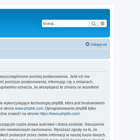
Szukaj
Wyszukiwanie z
Zaloguj się
 wyszczególnione poniżej postanowienia. Jeśli ich nie
ić poniższe postanowienia, informując cię o zmianach,
egulaminu oznacza, że akceptujesz te zmiany ze wszelkimi
ie wykorzystujące technologię phpBB, która jest środowiskiem
ze strony
www.phpbb.com
. Oprogramowanie phpBB tylko
ożna znaleźć na stronie
https://www.phpbb.com/
.
zającym cudze prawa autorskie i dobra osobiste. Naruszenie
twoim niewłaściwym zachowaniu. Wyrażasz zgodę na to, że
kich podanych przez ciebie informacji w naszej bazie danych.