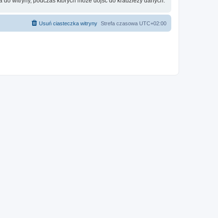
 do witryny, podczas których może dojść do kradzieży danych.
Usuń ciasteczka witryny
Strefa czasowa
UTC+02:00