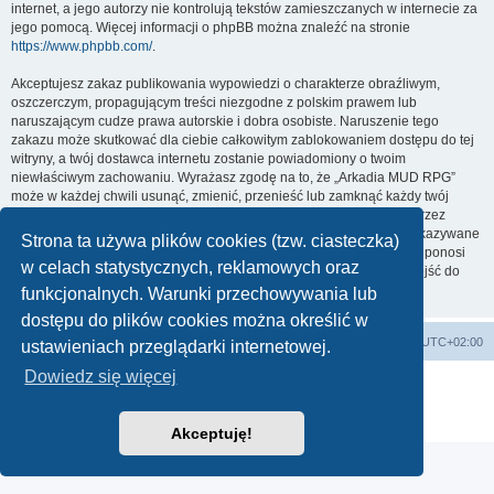
internet, a jego autorzy nie kontrolują tekstów zamieszczanych w internecie za
jego pomocą. Więcej informacji o phpBB można znaleźć na stronie
https://www.phpbb.com/
.
Akceptujesz zakaz publikowania wypowiedzi o charakterze obraźliwym,
oszczerczym, propagującym treści niezgodne z polskim prawem lub
naruszającym cudze prawa autorskie i dobra osobiste. Naruszenie tego
zakazu może skutkować dla ciebie całkowitym zablokowaniem dostępu do tej
witryny, a twój dostawca internetu zostanie powiadomiony o twoim
niewłaściwym zachowaniu. Wyrażasz zgodę na to, że „Arkadia MUD RPG”
może w każdej chwili usunąć, zmienić, przenieść lub zamknąć każdy twój
temat, post. Wyrażasz zgodę na zapisywanie wszystkich podanych przez
ciebie informacji w naszej bazie danych. Informacje te nie będą przekazywane
Strona ta używa plików cookies (tzw. ciasteczka)
nikomu bez twojej zgody, ale ani „Arkadia MUD RPG”, ani phpBB nie ponosi
w celach statystycznych, reklamowych oraz
odpowiedzialności za włamania do witryny, podczas których może dojść do
kradzieży danych.
funkcjonalnych. Warunki przechowywania lub
dostępu do plików cookies można określić w
arkadia.rpg.pl
Forum
Strefa czasowa
UTC+02:00
ustawieniach przeglądarki internetowej.
Dowiedz się więcej
Technologię dostarcza
phpBB
® Forum Software © phpBB Limited
Polski pakiet językowy dostarcza
phpBB.pl
Zasady ochrony danych osobowych
|
Regulamin
Akceptuję!