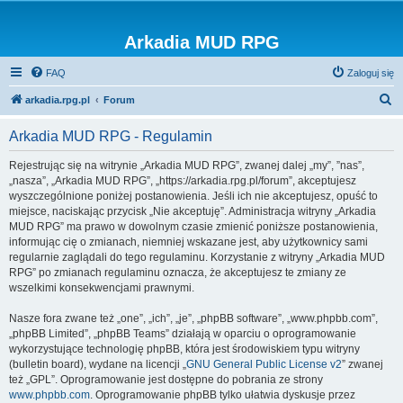
Arkadia MUD RPG
FAQ
Zaloguj się
S
arkadia.rpg.pl
Forum
z
Arkadia MUD RPG - Regulamin
u
k
Rejestrując się na witrynie „Arkadia MUD RPG”, zwanej dalej „my”, ”nas”,
„nasza”, „Arkadia MUD RPG”, „https://arkadia.rpg.pl/forum”, akceptujesz
a
wyszczególnione poniżej postanowienia. Jeśli ich nie akceptujesz, opuść to
j
miejsce, naciskając przycisk „Nie akceptuję”. Administracja witryny „Arkadia
MUD RPG” ma prawo w dowolnym czasie zmienić poniższe postanowienia,
informując cię o zmianach, niemniej wskazane jest, aby użytkownicy sami
regularnie zaglądali do tego regulaminu. Korzystanie z witryny „Arkadia MUD
RPG” po zmianach regulaminu oznacza, że akceptujesz te zmiany ze
wszelkimi konsekwencjami prawnymi.
Nasze fora zwane też „one”, „ich”, „je”, „phpBB software”, „www.phpbb.com”,
„phpBB Limited”, „phpBB Teams” działają w oparciu o oprogramowanie
wykorzystujące technologię phpBB, która jest środowiskiem typu witryny
(bulletin board), wydane na licencji „
GNU General Public License v2
” zwanej
też „GPL”. Oprogramowanie jest dostępne do pobrania ze strony
www.phpbb.com
. Oprogramowanie phpBB tylko ułatwia dyskusje przez