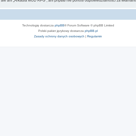
, ale ani „Arkadia MUD RPG”, ani phpBB nie ponosi odpowiedzialności za włamania
Technologię dostarcza
phpBB
® Forum Software © phpBB Limited
Polski pakiet językowy dostarcza
phpBB.pl
Zasady ochrony danych osobowych
|
Regulamin