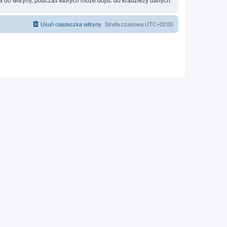
 do witryny, podczas których może dojść do kradzieży danych.
Usuń ciasteczka witryny
Strefa czasowa
UTC+02:00