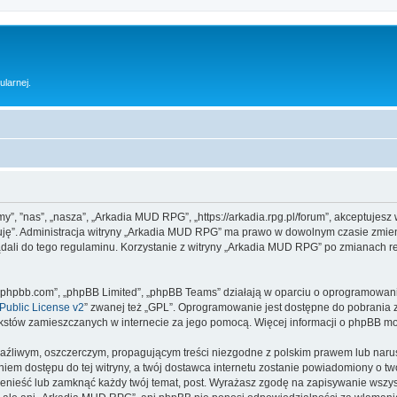
ularnej.
y”, ”nas”, „nasza”, „Arkadia MUD RPG”, „https://arkadia.rpg.pl/forum”, akceptujesz
ptuję”. Administracja witryny „Arkadia MUD RPG” ma prawo w dowolnym czasie zmien
ądali do tego regulaminu. Korzystanie z witryny „Arkadia MUD RPG” po zmianach r
www.phpbb.com”, „phpBB Limited”, „phpBB Teams” działają w oparciu o oprogramowan
ublic License v2
” zwanej też „GPL”. Oprogramowanie jest dostępne do pobrania 
ą tekstów zamieszczanych w internecie za jego pomocą. Więcej informacji o phpBB m
aźliwym, oszczerczym, propagującym treści niezgodne z polskim prawem lub narus
iem dostępu do tej witryny, a twój dostawca internetu zostanie powiadomiony o 
enieść lub zamknąć każdy twój temat, post. Wyrażasz zgodę na zapisywanie wszyst