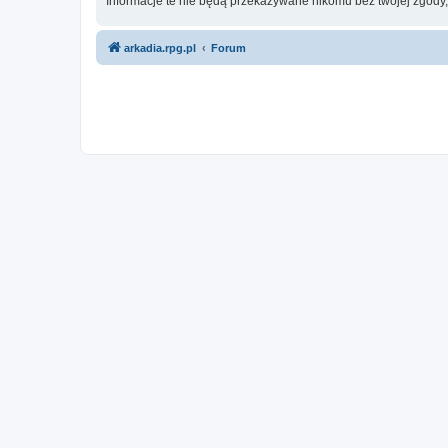
Informacje te nie będą przekazywane nikomu bez twojej zgody
arkadia.rpg.pl
Forum