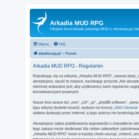
Arkadia MUD RPG
Oficjalne forum Arkadii, polskiego MUD-a, tekstowej gry fab
Więcej…
FAQ
arkadia.rpg.pl
Forum
Arkadia MUD RPG - Regulamin
Rejestrując się na witrynie „Arkadia MUD RPG”, zwanej dalej „m
akceptujesz, opuść to miejsce, naciskając przycisk „Nie akce
niemniej wskazane jest, aby użytkownicy sami regularnie zagl
konsekwencjami prawnymi.
Nasze fora zwane też „one”, „ich”, „je”, „phpBB software”, „
typu witryny (bulletin board), wydane na licencji „
GNU General P
ułatwia dyskusje przez internet, a jego autorzy nie kontroluj
Akceptujesz zakaz publikowania wypowiedzi o charakterze obr
tego zakazu może skutkować dla ciebie całkowitym zablokowan
„Arkadia MUD RPG” może w każdej chwili usunąć, zmienić, prz