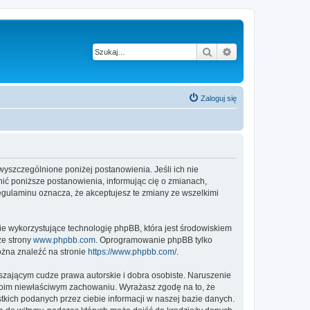
Szukaj
Wyszukiwanie z
Zaloguj się
 wyszczególnione poniżej postanowienia. Jeśli ich nie
ić poniższe postanowienia, informując cię o zmianach,
egulaminu oznacza, że akceptujesz te zmiany ze wszelkimi
ie wykorzystujące technologię phpBB, która jest środowiskiem
ze strony
www.phpbb.com
. Oprogramowanie phpBB tylko
ożna znaleźć na stronie
https://www.phpbb.com/
.
zającym cudze prawa autorskie i dobra osobiste. Naruszenie
twoim niewłaściwym zachowaniu. Wyrażasz zgodę na to, że
kich podanych przez ciebie informacji w naszej bazie danych.