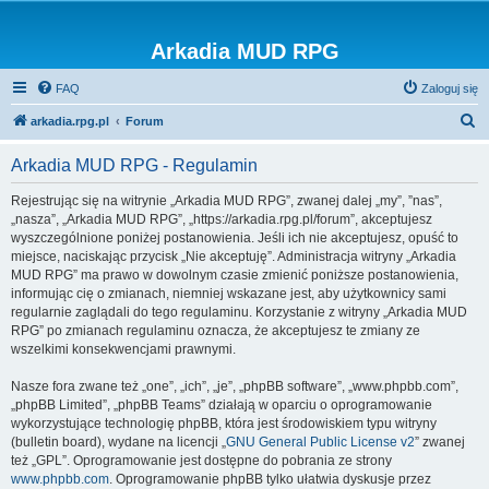
Arkadia MUD RPG
FAQ
Zaloguj się
S
arkadia.rpg.pl
Forum
z
Arkadia MUD RPG - Regulamin
u
k
Rejestrując się na witrynie „Arkadia MUD RPG”, zwanej dalej „my”, ”nas”,
„nasza”, „Arkadia MUD RPG”, „https://arkadia.rpg.pl/forum”, akceptujesz
a
wyszczególnione poniżej postanowienia. Jeśli ich nie akceptujesz, opuść to
j
miejsce, naciskając przycisk „Nie akceptuję”. Administracja witryny „Arkadia
MUD RPG” ma prawo w dowolnym czasie zmienić poniższe postanowienia,
informując cię o zmianach, niemniej wskazane jest, aby użytkownicy sami
regularnie zaglądali do tego regulaminu. Korzystanie z witryny „Arkadia MUD
RPG” po zmianach regulaminu oznacza, że akceptujesz te zmiany ze
wszelkimi konsekwencjami prawnymi.
Nasze fora zwane też „one”, „ich”, „je”, „phpBB software”, „www.phpbb.com”,
„phpBB Limited”, „phpBB Teams” działają w oparciu o oprogramowanie
wykorzystujące technologię phpBB, która jest środowiskiem typu witryny
(bulletin board), wydane na licencji „
GNU General Public License v2
” zwanej
też „GPL”. Oprogramowanie jest dostępne do pobrania ze strony
www.phpbb.com
. Oprogramowanie phpBB tylko ułatwia dyskusje przez