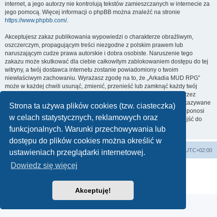
internet, a jego autorzy nie kontrolują tekstów zamieszczanych w internecie za
jego pomocą. Więcej informacji o phpBB można znaleźć na stronie
https://www.phpbb.com/
.
Akceptujesz zakaz publikowania wypowiedzi o charakterze obraźliwym,
oszczerczym, propagującym treści niezgodne z polskim prawem lub
naruszającym cudze prawa autorskie i dobra osobiste. Naruszenie tego
zakazu może skutkować dla ciebie całkowitym zablokowaniem dostępu do tej
witryny, a twój dostawca internetu zostanie powiadomiony o twoim
niewłaściwym zachowaniu. Wyrażasz zgodę na to, że „Arkadia MUD RPG”
może w każdej chwili usunąć, zmienić, przenieść lub zamknąć każdy twój
temat, post. Wyrażasz zgodę na zapisywanie wszystkich podanych przez
ciebie informacji w naszej bazie danych. Informacje te nie będą przekazywane
Strona ta używa plików cookies (tzw. ciasteczka)
nikomu bez twojej zgody, ale ani „Arkadia MUD RPG”, ani phpBB nie ponosi
w celach statystycznych, reklamowych oraz
odpowiedzialności za włamania do witryny, podczas których może dojść do
kradzieży danych.
funkcjonalnych. Warunki przechowywania lub
dostępu do plików cookies można określić w
arkadia.rpg.pl
Forum
Strefa czasowa
UTC+02:00
ustawieniach przeglądarki internetowej.
Dowiedz się więcej
Technologię dostarcza
phpBB
® Forum Software © phpBB Limited
Polski pakiet językowy dostarcza
phpBB.pl
Zasady ochrony danych osobowych
|
Regulamin
Akceptuję!