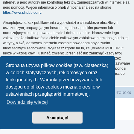
internet, a jego autorzy nie kontrolują tekstów zamieszczanych w internecie za
jego pomocą. Więcej informacji o phpBB można znaleźć na stronie
https://www.phpbb.com/
.
Akceptujesz zakaz publikowania wypowiedzi o charakterze obraźliwym,
oszczerczym, propagującym treści niezgodne z polskim prawem lub
naruszającym cudze prawa autorskie i dobra osobiste. Naruszenie tego
zakazu może skutkować dla ciebie całkowitym zablokowaniem dostępu do tej
witryny, a twój dostawca internetu zostanie powiadomiony o twoim
niewłaściwym zachowaniu. Wyrażasz zgodę na to, że „Arkadia MUD RPG”
może w każdej chwili usunąć, zmienić, przenieść lub zamknąć każdy twój
temat, post. Wyrażasz zgodę na zapisywanie wszystkich podanych przez
ciebie informacji w naszej bazie danych. Informacje te nie będą przekazywane
Strona ta używa plików cookies (tzw. ciasteczka)
nikomu bez twojej zgody, ale ani „Arkadia MUD RPG”, ani phpBB nie ponosi
w celach statystycznych, reklamowych oraz
odpowiedzialności za włamania do witryny, podczas których może dojść do
kradzieży danych.
funkcjonalnych. Warunki przechowywania lub
dostępu do plików cookies można określić w
arkadia.rpg.pl
Forum
Strefa czasowa
UTC+02:00
ustawieniach przeglądarki internetowej.
Dowiedz się więcej
Technologię dostarcza
phpBB
® Forum Software © phpBB Limited
Polski pakiet językowy dostarcza
phpBB.pl
Zasady ochrony danych osobowych
|
Regulamin
Akceptuję!