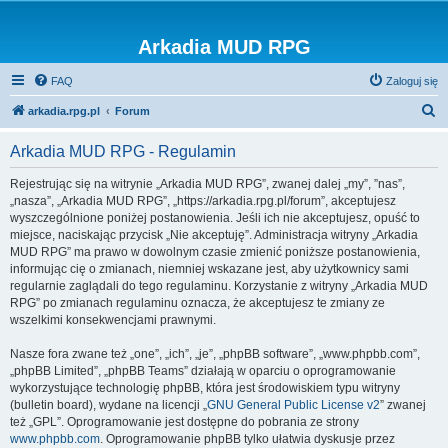
Arkadia MUD RPG
FAQ
Zaloguj się
S
arkadia.rpg.pl
Forum
z
Arkadia MUD RPG - Regulamin
u
k
Rejestrując się na witrynie „Arkadia MUD RPG”, zwanej dalej „my”, ”nas”,
„nasza”, „Arkadia MUD RPG”, „https://arkadia.rpg.pl/forum”, akceptujesz
a
wyszczególnione poniżej postanowienia. Jeśli ich nie akceptujesz, opuść to
j
miejsce, naciskając przycisk „Nie akceptuję”. Administracja witryny „Arkadia
MUD RPG” ma prawo w dowolnym czasie zmienić poniższe postanowienia,
informując cię o zmianach, niemniej wskazane jest, aby użytkownicy sami
regularnie zaglądali do tego regulaminu. Korzystanie z witryny „Arkadia MUD
RPG” po zmianach regulaminu oznacza, że akceptujesz te zmiany ze
wszelkimi konsekwencjami prawnymi.
Nasze fora zwane też „one”, „ich”, „je”, „phpBB software”, „www.phpbb.com”,
„phpBB Limited”, „phpBB Teams” działają w oparciu o oprogramowanie
wykorzystujące technologię phpBB, która jest środowiskiem typu witryny
(bulletin board), wydane na licencji „
GNU General Public License v2
” zwanej
też „GPL”. Oprogramowanie jest dostępne do pobrania ze strony
www.phpbb.com
. Oprogramowanie phpBB tylko ułatwia dyskusje przez