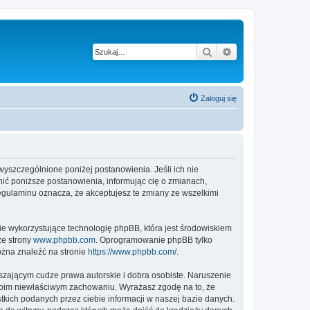
Szukaj
Wyszukiwanie z
Zaloguj się
 wyszczególnione poniżej postanowienia. Jeśli ich nie
ić poniższe postanowienia, informując cię o zmianach,
egulaminu oznacza, że akceptujesz te zmiany ze wszelkimi
ie wykorzystujące technologię phpBB, która jest środowiskiem
ze strony
www.phpbb.com
. Oprogramowanie phpBB tylko
ożna znaleźć na stronie
https://www.phpbb.com/
.
zającym cudze prawa autorskie i dobra osobiste. Naruszenie
twoim niewłaściwym zachowaniu. Wyrażasz zgodę na to, że
kich podanych przez ciebie informacji w naszej bazie danych.