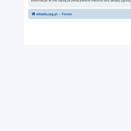
Informacje te nie będą przekazywane nikomu bez twojej zgody
arkadia.rpg.pl
Forum