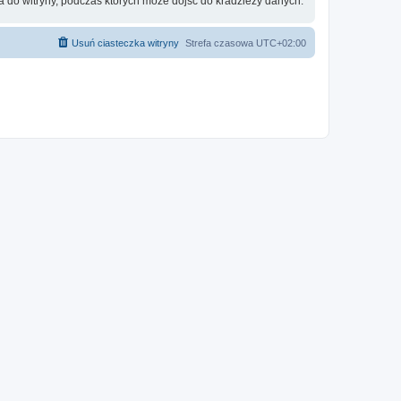
 do witryny, podczas których może dojść do kradzieży danych.
Usuń ciasteczka witryny
Strefa czasowa
UTC+02:00