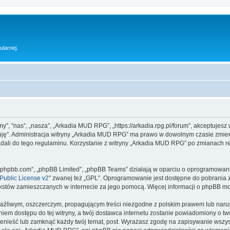
ularnej.
y”, ”nas”, „nasza”, „Arkadia MUD RPG”, „https://arkadia.rpg.pl/forum”, akceptujesz
ptuję”. Administracja witryny „Arkadia MUD RPG” ma prawo w dowolnym czasie zmien
ądali do tego regulaminu. Korzystanie z witryny „Arkadia MUD RPG” po zmianach r
www.phpbb.com”, „phpBB Limited”, „phpBB Teams” działają w oparciu o oprogramowan
ublic License v2
” zwanej też „GPL”. Oprogramowanie jest dostępne do pobrania 
ą tekstów zamieszczanych w internecie za jego pomocą. Więcej informacji o phpBB m
aźliwym, oszczerczym, propagującym treści niezgodne z polskim prawem lub narus
iem dostępu do tej witryny, a twój dostawca internetu zostanie powiadomiony o 
enieść lub zamknąć każdy twój temat, post. Wyrażasz zgodę na zapisywanie wszyst