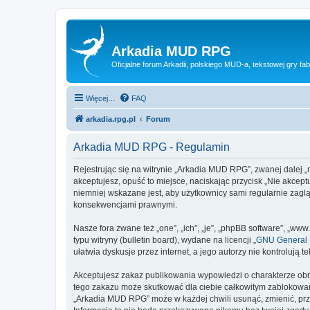
Arkadia MUD RPG
Oficjalne forum Arkadii, polskiego MUD-a, tekstowej gry fab
Więcej…
FAQ
arkadia.rpg.pl
Forum
Arkadia MUD RPG - Regulamin
Rejestrując się na witrynie „Arkadia MUD RPG”, zwanej dalej „m
akceptujesz, opuść to miejsce, naciskając przycisk „Nie akce
niemniej wskazane jest, aby użytkownicy sami regularnie zagl
konsekwencjami prawnymi.
Nasze fora zwane też „one”, „ich”, „je”, „phpBB software”, „
typu witryny (bulletin board), wydane na licencji „
GNU General P
ułatwia dyskusje przez internet, a jego autorzy nie kontroluj
Akceptujesz zakaz publikowania wypowiedzi o charakterze obr
tego zakazu może skutkować dla ciebie całkowitym zablokowan
„Arkadia MUD RPG” może w każdej chwili usunąć, zmienić, prz