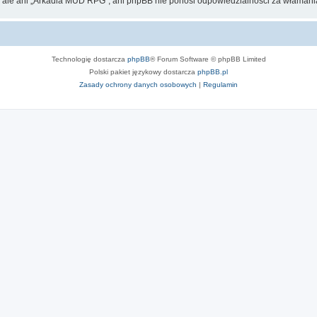
, ale ani „Arkadia MUD RPG”, ani phpBB nie ponosi odpowiedzialności za włamania
Technologię dostarcza
phpBB
® Forum Software © phpBB Limited
Polski pakiet językowy dostarcza
phpBB.pl
Zasady ochrony danych osobowych
|
Regulamin