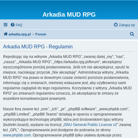
Arkadia MUD RPG
FAQ
Zaloguj się
S
arkadia.rpg.pl
Forum
z
Arkadia MUD RPG - Regulamin
u
k
Rejestrując się na witrynie „Arkadia MUD RPG”, zwanej dalej „my”, ”nas”,
„nasza”, „Arkadia MUD RPG”, „https://arkadia.rpg.pl/forum”, akceptujesz
a
wyszczególnione poniżej postanowienia. Jeśli ich nie akceptujesz, opuść to
j
miejsce, naciskając przycisk „Nie akceptuję”. Administracja witryny „Arkadia
MUD RPG” ma prawo w dowolnym czasie zmienić poniższe postanowienia,
informując cię o zmianach, niemniej wskazane jest, aby użytkownicy sami
regularnie zaglądali do tego regulaminu. Korzystanie z witryny „Arkadia MUD
RPG” po zmianach regulaminu oznacza, że akceptujesz te zmiany ze
wszelkimi konsekwencjami prawnymi.
Nasze fora zwane też „one”, „ich”, „je”, „phpBB software”, „www.phpbb.com”,
„phpBB Limited”, „phpBB Teams” działają w oparciu o oprogramowanie
wykorzystujące technologię phpBB, która jest środowiskiem typu witryny
(bulletin board), wydane na licencji „
GNU General Public License v2
” zwanej
też „GPL”. Oprogramowanie jest dostępne do pobrania ze strony
www.phpbb.com
. Oprogramowanie phpBB tylko ułatwia dyskusje przez