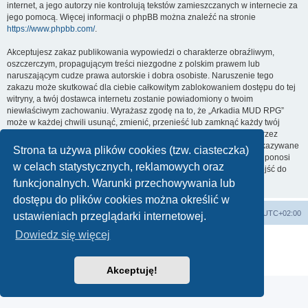
internet, a jego autorzy nie kontrolują tekstów zamieszczanych w internecie za
jego pomocą. Więcej informacji o phpBB można znaleźć na stronie
https://www.phpbb.com/
.
Akceptujesz zakaz publikowania wypowiedzi o charakterze obraźliwym,
oszczerczym, propagującym treści niezgodne z polskim prawem lub
naruszającym cudze prawa autorskie i dobra osobiste. Naruszenie tego
zakazu może skutkować dla ciebie całkowitym zablokowaniem dostępu do tej
witryny, a twój dostawca internetu zostanie powiadomiony o twoim
niewłaściwym zachowaniu. Wyrażasz zgodę na to, że „Arkadia MUD RPG”
może w każdej chwili usunąć, zmienić, przenieść lub zamknąć każdy twój
temat, post. Wyrażasz zgodę na zapisywanie wszystkich podanych przez
ciebie informacji w naszej bazie danych. Informacje te nie będą przekazywane
Strona ta używa plików cookies (tzw. ciasteczka)
nikomu bez twojej zgody, ale ani „Arkadia MUD RPG”, ani phpBB nie ponosi
w celach statystycznych, reklamowych oraz
odpowiedzialności za włamania do witryny, podczas których może dojść do
kradzieży danych.
funkcjonalnych. Warunki przechowywania lub
dostępu do plików cookies można określić w
arkadia.rpg.pl
Forum
Strefa czasowa
UTC+02:00
ustawieniach przeglądarki internetowej.
Dowiedz się więcej
Technologię dostarcza
phpBB
® Forum Software © phpBB Limited
Polski pakiet językowy dostarcza
phpBB.pl
Zasady ochrony danych osobowych
|
Regulamin
Akceptuję!