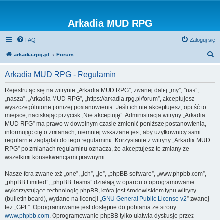
Arkadia MUD RPG
FAQ
Zaloguj się
S
arkadia.rpg.pl
Forum
z
Arkadia MUD RPG - Regulamin
u
k
Rejestrując się na witrynie „Arkadia MUD RPG”, zwanej dalej „my”, ”nas”,
„nasza”, „Arkadia MUD RPG”, „https://arkadia.rpg.pl/forum”, akceptujesz
a
wyszczególnione poniżej postanowienia. Jeśli ich nie akceptujesz, opuść to
j
miejsce, naciskając przycisk „Nie akceptuję”. Administracja witryny „Arkadia
MUD RPG” ma prawo w dowolnym czasie zmienić poniższe postanowienia,
informując cię o zmianach, niemniej wskazane jest, aby użytkownicy sami
regularnie zaglądali do tego regulaminu. Korzystanie z witryny „Arkadia MUD
RPG” po zmianach regulaminu oznacza, że akceptujesz te zmiany ze
wszelkimi konsekwencjami prawnymi.
Nasze fora zwane też „one”, „ich”, „je”, „phpBB software”, „www.phpbb.com”,
„phpBB Limited”, „phpBB Teams” działają w oparciu o oprogramowanie
wykorzystujące technologię phpBB, która jest środowiskiem typu witryny
(bulletin board), wydane na licencji „
GNU General Public License v2
” zwanej
też „GPL”. Oprogramowanie jest dostępne do pobrania ze strony
www.phpbb.com
. Oprogramowanie phpBB tylko ułatwia dyskusje przez