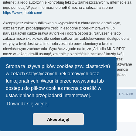
internet, a jego autorzy nie kontrolują tekstów zamieszczanych w internecie za
jego pomocą. Więcej informacji o phpBB można znaleźć na stronie
https://www.phpbb.com/
.
Akceptujesz zakaz publikowania wypowiedzi o charakterze obraźliwym,
oszczerczym, propagującym treści niezgodne z polskim prawem lub
naruszającym cudze prawa autorskie i dobra osobiste. Naruszenie tego
zakazu może skutkować dla ciebie całkowitym zablokowaniem dostępu do tej
witryny, a twój dostawca internetu zostanie powiadomiony o twoim
niewłaściwym zachowaniu. Wyrażasz zgodę na to, że „Arkadia MUD RPG”
może w każdej chwili usunąć, zmienić, przenieść lub zamknąć każdy twój
temat, post. Wyrażasz zgodę na zapisywanie wszystkich podanych przez
ciebie informacji w naszej bazie danych. Informacje te nie będą przekazywane
Strona ta używa plików cookies (tzw. ciasteczka)
nikomu bez twojej zgody, ale ani „Arkadia MUD RPG”, ani phpBB nie ponosi
w celach statystycznych, reklamowych oraz
odpowiedzialności za włamania do witryny, podczas których może dojść do
kradzieży danych.
funkcjonalnych. Warunki przechowywania lub
dostępu do plików cookies można określić w
arkadia.rpg.pl
Forum
Strefa czasowa
UTC+02:00
ustawieniach przeglądarki internetowej.
Dowiedz się więcej
Technologię dostarcza
phpBB
® Forum Software © phpBB Limited
Polski pakiet językowy dostarcza
phpBB.pl
Zasady ochrony danych osobowych
|
Regulamin
Akceptuję!