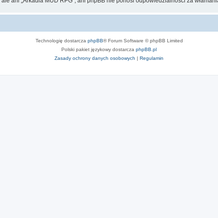
, ale ani „Arkadia MUD RPG”, ani phpBB nie ponosi odpowiedzialności za włamania
Technologię dostarcza
phpBB
® Forum Software © phpBB Limited
Polski pakiet językowy dostarcza
phpBB.pl
Zasady ochrony danych osobowych
|
Regulamin