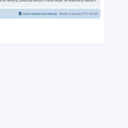
 do witryny, podczas których może dojść do kradzieży danych.
Usuń ciasteczka witryny
Strefa czasowa
UTC+02:00