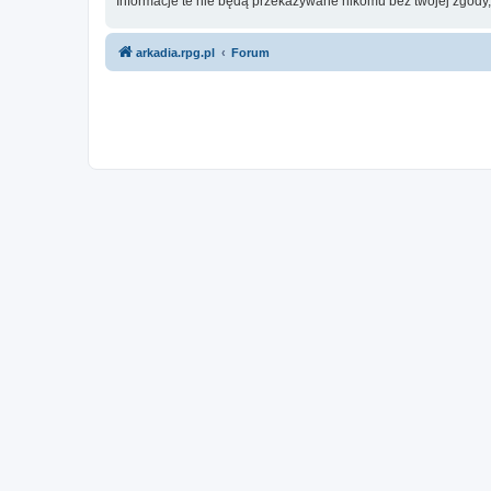
Informacje te nie będą przekazywane nikomu bez twojej zgody
arkadia.rpg.pl
Forum