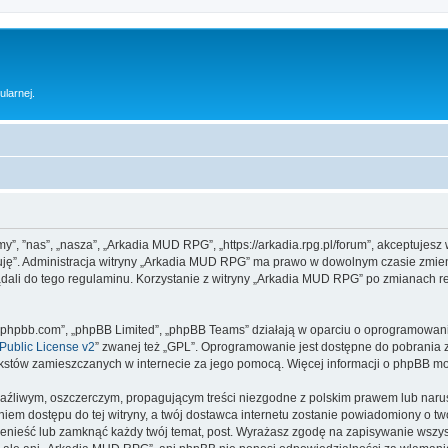
ularnej.
y”, ”nas”, „nasza”, „Arkadia MUD RPG”, „https://arkadia.rpg.pl/forum”, akceptujesz
ptuję”. Administracja witryny „Arkadia MUD RPG” ma prawo w dowolnym czasie zmien
ądali do tego regulaminu. Korzystanie z witryny „Arkadia MUD RPG” po zmianach r
www.phpbb.com”, „phpBB Limited”, „phpBB Teams” działają w oparciu o oprogramowan
ublic License v2
” zwanej też „GPL”. Oprogramowanie jest dostępne do pobrania 
ą tekstów zamieszczanych w internecie za jego pomocą. Więcej informacji o phpBB m
aźliwym, oszczerczym, propagującym treści niezgodne z polskim prawem lub narus
iem dostępu do tej witryny, a twój dostawca internetu zostanie powiadomiony o 
enieść lub zamknąć każdy twój temat, post. Wyrażasz zgodę na zapisywanie wszyst