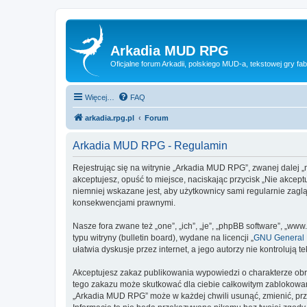
Arkadia MUD RPG
Oficjalne forum Arkadii, polskiego MUD-a, tekstowej gry fab
Więcej…
FAQ
arkadia.rpg.pl
Forum
Arkadia MUD RPG - Regulamin
Rejestrując się na witrynie „Arkadia MUD RPG”, zwanej dalej „m
akceptujesz, opuść to miejsce, naciskając przycisk „Nie akce
niemniej wskazane jest, aby użytkownicy sami regularnie zagl
konsekwencjami prawnymi.
Nasze fora zwane też „one”, „ich”, „je”, „phpBB software”, „
typu witryny (bulletin board), wydane na licencji „
GNU General P
ułatwia dyskusje przez internet, a jego autorzy nie kontroluj
Akceptujesz zakaz publikowania wypowiedzi o charakterze obr
tego zakazu może skutkować dla ciebie całkowitym zablokowan
„Arkadia MUD RPG” może w każdej chwili usunąć, zmienić, prz