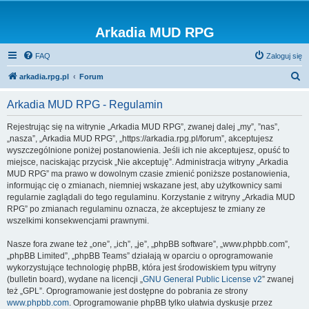
Arkadia MUD RPG
FAQ
Zaloguj się
S
arkadia.rpg.pl
Forum
z
Arkadia MUD RPG - Regulamin
u
k
Rejestrując się na witrynie „Arkadia MUD RPG”, zwanej dalej „my”, ”nas”,
„nasza”, „Arkadia MUD RPG”, „https://arkadia.rpg.pl/forum”, akceptujesz
a
wyszczególnione poniżej postanowienia. Jeśli ich nie akceptujesz, opuść to
j
miejsce, naciskając przycisk „Nie akceptuję”. Administracja witryny „Arkadia
MUD RPG” ma prawo w dowolnym czasie zmienić poniższe postanowienia,
informując cię o zmianach, niemniej wskazane jest, aby użytkownicy sami
regularnie zaglądali do tego regulaminu. Korzystanie z witryny „Arkadia MUD
RPG” po zmianach regulaminu oznacza, że akceptujesz te zmiany ze
wszelkimi konsekwencjami prawnymi.
Nasze fora zwane też „one”, „ich”, „je”, „phpBB software”, „www.phpbb.com”,
„phpBB Limited”, „phpBB Teams” działają w oparciu o oprogramowanie
wykorzystujące technologię phpBB, która jest środowiskiem typu witryny
(bulletin board), wydane na licencji „
GNU General Public License v2
” zwanej
też „GPL”. Oprogramowanie jest dostępne do pobrania ze strony
www.phpbb.com
. Oprogramowanie phpBB tylko ułatwia dyskusje przez