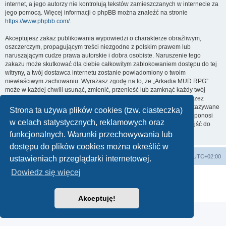
internet, a jego autorzy nie kontrolują tekstów zamieszczanych w internecie za
jego pomocą. Więcej informacji o phpBB można znaleźć na stronie
https://www.phpbb.com/
.
Akceptujesz zakaz publikowania wypowiedzi o charakterze obraźliwym,
oszczerczym, propagującym treści niezgodne z polskim prawem lub
naruszającym cudze prawa autorskie i dobra osobiste. Naruszenie tego
zakazu może skutkować dla ciebie całkowitym zablokowaniem dostępu do tej
witryny, a twój dostawca internetu zostanie powiadomiony o twoim
niewłaściwym zachowaniu. Wyrażasz zgodę na to, że „Arkadia MUD RPG”
może w każdej chwili usunąć, zmienić, przenieść lub zamknąć każdy twój
temat, post. Wyrażasz zgodę na zapisywanie wszystkich podanych przez
ciebie informacji w naszej bazie danych. Informacje te nie będą przekazywane
Strona ta używa plików cookies (tzw. ciasteczka)
nikomu bez twojej zgody, ale ani „Arkadia MUD RPG”, ani phpBB nie ponosi
w celach statystycznych, reklamowych oraz
odpowiedzialności za włamania do witryny, podczas których może dojść do
kradzieży danych.
funkcjonalnych. Warunki przechowywania lub
dostępu do plików cookies można określić w
arkadia.rpg.pl
Forum
Strefa czasowa
UTC+02:00
ustawieniach przeglądarki internetowej.
Dowiedz się więcej
Technologię dostarcza
phpBB
® Forum Software © phpBB Limited
Polski pakiet językowy dostarcza
phpBB.pl
Zasady ochrony danych osobowych
|
Regulamin
Akceptuję!