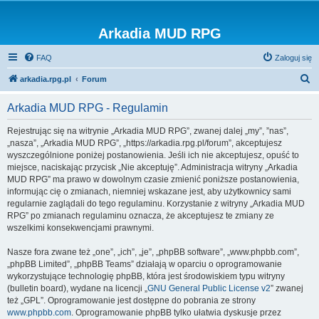
Arkadia MUD RPG
FAQ
Zaloguj się
S
arkadia.rpg.pl
Forum
z
Arkadia MUD RPG - Regulamin
u
k
Rejestrując się na witrynie „Arkadia MUD RPG”, zwanej dalej „my”, ”nas”,
„nasza”, „Arkadia MUD RPG”, „https://arkadia.rpg.pl/forum”, akceptujesz
a
wyszczególnione poniżej postanowienia. Jeśli ich nie akceptujesz, opuść to
j
miejsce, naciskając przycisk „Nie akceptuję”. Administracja witryny „Arkadia
MUD RPG” ma prawo w dowolnym czasie zmienić poniższe postanowienia,
informując cię o zmianach, niemniej wskazane jest, aby użytkownicy sami
regularnie zaglądali do tego regulaminu. Korzystanie z witryny „Arkadia MUD
RPG” po zmianach regulaminu oznacza, że akceptujesz te zmiany ze
wszelkimi konsekwencjami prawnymi.
Nasze fora zwane też „one”, „ich”, „je”, „phpBB software”, „www.phpbb.com”,
„phpBB Limited”, „phpBB Teams” działają w oparciu o oprogramowanie
wykorzystujące technologię phpBB, która jest środowiskiem typu witryny
(bulletin board), wydane na licencji „
GNU General Public License v2
” zwanej
też „GPL”. Oprogramowanie jest dostępne do pobrania ze strony
www.phpbb.com
. Oprogramowanie phpBB tylko ułatwia dyskusje przez