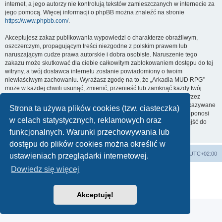
internet, a jego autorzy nie kontrolują tekstów zamieszczanych w internecie za
jego pomocą. Więcej informacji o phpBB można znaleźć na stronie
https://www.phpbb.com/
.
Akceptujesz zakaz publikowania wypowiedzi o charakterze obraźliwym,
oszczerczym, propagującym treści niezgodne z polskim prawem lub
naruszającym cudze prawa autorskie i dobra osobiste. Naruszenie tego
zakazu może skutkować dla ciebie całkowitym zablokowaniem dostępu do tej
witryny, a twój dostawca internetu zostanie powiadomiony o twoim
niewłaściwym zachowaniu. Wyrażasz zgodę na to, że „Arkadia MUD RPG”
może w każdej chwili usunąć, zmienić, przenieść lub zamknąć każdy twój
temat, post. Wyrażasz zgodę na zapisywanie wszystkich podanych przez
ciebie informacji w naszej bazie danych. Informacje te nie będą przekazywane
Strona ta używa plików cookies (tzw. ciasteczka)
nikomu bez twojej zgody, ale ani „Arkadia MUD RPG”, ani phpBB nie ponosi
w celach statystycznych, reklamowych oraz
odpowiedzialności za włamania do witryny, podczas których może dojść do
kradzieży danych.
funkcjonalnych. Warunki przechowywania lub
dostępu do plików cookies można określić w
arkadia.rpg.pl
Forum
Strefa czasowa
UTC+02:00
ustawieniach przeglądarki internetowej.
Dowiedz się więcej
Technologię dostarcza
phpBB
® Forum Software © phpBB Limited
Polski pakiet językowy dostarcza
phpBB.pl
Zasady ochrony danych osobowych
|
Regulamin
Akceptuję!