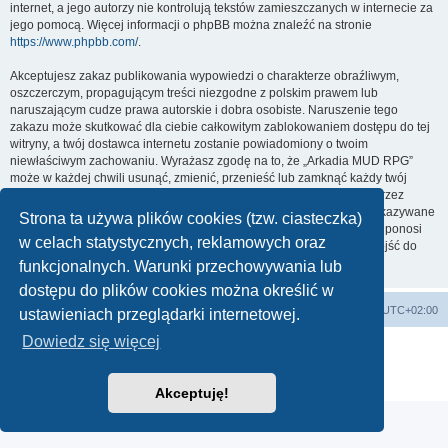
internet, a jego autorzy nie kontrolują tekstów zamieszczanych w internecie za
jego pomocą. Więcej informacji o phpBB można znaleźć na stronie
https://www.phpbb.com/
.
Akceptujesz zakaz publikowania wypowiedzi o charakterze obraźliwym,
oszczerczym, propagującym treści niezgodne z polskim prawem lub
naruszającym cudze prawa autorskie i dobra osobiste. Naruszenie tego
zakazu może skutkować dla ciebie całkowitym zablokowaniem dostępu do tej
witryny, a twój dostawca internetu zostanie powiadomiony o twoim
niewłaściwym zachowaniu. Wyrażasz zgodę na to, że „Arkadia MUD RPG”
może w każdej chwili usunąć, zmienić, przenieść lub zamknąć każdy twój
temat, post. Wyrażasz zgodę na zapisywanie wszystkich podanych przez
ciebie informacji w naszej bazie danych. Informacje te nie będą przekazywane
Strona ta używa plików cookies (tzw. ciasteczka)
nikomu bez twojej zgody, ale ani „Arkadia MUD RPG”, ani phpBB nie ponosi
w celach statystycznych, reklamowych oraz
odpowiedzialności za włamania do witryny, podczas których może dojść do
kradzieży danych.
funkcjonalnych. Warunki przechowywania lub
dostępu do plików cookies można określić w
arkadia.rpg.pl
Forum
Strefa czasowa
UTC+02:00
ustawieniach przeglądarki internetowej.
Dowiedz się więcej
Technologię dostarcza
phpBB
® Forum Software © phpBB Limited
Polski pakiet językowy dostarcza
phpBB.pl
Zasady ochrony danych osobowych
|
Regulamin
Akceptuję!