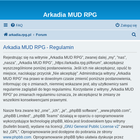
Arkadia MUD RPG
FAQ
Zaloguj się
S
arkadia.rpg.pl
Forum
z
Arkadia MUD RPG - Regulamin
u
k
Rejestrując się na witrynie „Arkadia MUD RPG”, zwanej dalej „my”, ”nas”,
„nasza”, „Arkadia MUD RPG”, „https://arkadia.rpg.pl/forum”, akceptujesz
a
wyszczególnione poniżej postanowienia. Jeśli ich nie akceptujesz, opuść to
j
miejsce, naciskając przycisk „Nie akceptuję”. Administracja witryny „Arkadia
MUD RPG” ma prawo w dowolnym czasie zmienić poniższe postanowienia,
informując cię o zmianach, niemniej wskazane jest, aby użytkownicy sami
regularnie zaglądali do tego regulaminu. Korzystanie z witryny „Arkadia MUD
RPG” po zmianach regulaminu oznacza, że akceptujesz te zmiany ze
wszelkimi konsekwencjami prawnymi.
Nasze fora zwane też „one”, „ich”, „je”, „phpBB software”, „www.phpbb.com”,
„phpBB Limited”, „phpBB Teams” działają w oparciu o oprogramowanie
wykorzystujące technologię phpBB, która jest środowiskiem typu witryny
(bulletin board), wydane na licencji „
GNU General Public License v2
” zwanej
też „GPL”. Oprogramowanie jest dostępne do pobrania ze strony
www.phpbb.com
. Oprogramowanie phpBB tylko ułatwia dyskusje przez