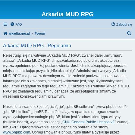
Arkadia MUD RPG
FAQ
Zaloguj się
S
arkadia.rpg.pl
Forum
z
Arkadia MUD RPG - Regulamin
u
k
Rejestrując się na witrynie „Arkadia MUD RPG”, zwanej dalej „my”, ”nas”,
„nasza”, „Arkadia MUD RPG”, „https://arkadia.rpg.pl/forum”, akceptujesz
a
wyszczególnione poniżej postanowienia. Jeśli ich nie akceptujesz, opuść to
j
miejsce, naciskając przycisk „Nie akceptuję”. Administracja witryny „Arkadia
MUD RPG” ma prawo w dowolnym czasie zmienić poniższe postanowienia,
informując cię o zmianach, niemniej wskazane jest, aby użytkownicy sami
regularnie zaglądali do tego regulaminu. Korzystanie z witryny „Arkadia MUD
RPG” po zmianach regulaminu oznacza, że akceptujesz te zmiany ze
wszelkimi konsekwencjami prawnymi.
Nasze fora zwane też „one”, „ich”, „je”, „phpBB software”, „www.phpbb.com”,
„phpBB Limited”, „phpBB Teams” działają w oparciu o oprogramowanie
wykorzystujące technologię phpBB, która jest środowiskiem typu witryny
(bulletin board), wydane na licencji „
GNU General Public License v2
” zwanej
też „GPL”. Oprogramowanie jest dostępne do pobrania ze strony
www.phpbb.com
. Oprogramowanie phpBB tylko ułatwia dyskusje przez