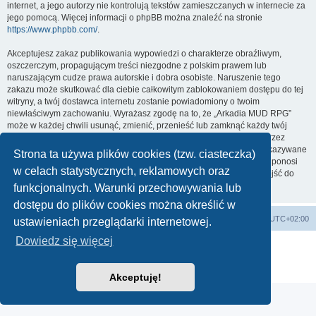
internet, a jego autorzy nie kontrolują tekstów zamieszczanych w internecie za
jego pomocą. Więcej informacji o phpBB można znaleźć na stronie
https://www.phpbb.com/
.
Akceptujesz zakaz publikowania wypowiedzi o charakterze obraźliwym,
oszczerczym, propagującym treści niezgodne z polskim prawem lub
naruszającym cudze prawa autorskie i dobra osobiste. Naruszenie tego
zakazu może skutkować dla ciebie całkowitym zablokowaniem dostępu do tej
witryny, a twój dostawca internetu zostanie powiadomiony o twoim
niewłaściwym zachowaniu. Wyrażasz zgodę na to, że „Arkadia MUD RPG”
może w każdej chwili usunąć, zmienić, przenieść lub zamknąć każdy twój
temat, post. Wyrażasz zgodę na zapisywanie wszystkich podanych przez
ciebie informacji w naszej bazie danych. Informacje te nie będą przekazywane
Strona ta używa plików cookies (tzw. ciasteczka)
nikomu bez twojej zgody, ale ani „Arkadia MUD RPG”, ani phpBB nie ponosi
w celach statystycznych, reklamowych oraz
odpowiedzialności za włamania do witryny, podczas których może dojść do
kradzieży danych.
funkcjonalnych. Warunki przechowywania lub
dostępu do plików cookies można określić w
arkadia.rpg.pl
Forum
Strefa czasowa
UTC+02:00
ustawieniach przeglądarki internetowej.
Dowiedz się więcej
Technologię dostarcza
phpBB
® Forum Software © phpBB Limited
Polski pakiet językowy dostarcza
phpBB.pl
Zasady ochrony danych osobowych
|
Regulamin
Akceptuję!