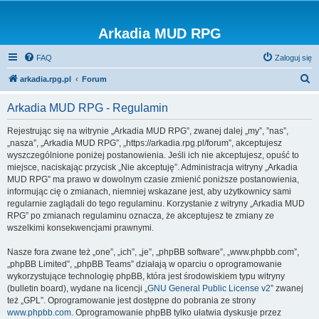
Arkadia MUD RPG
FAQ
Zaloguj się
S
arkadia.rpg.pl
Forum
z
Arkadia MUD RPG - Regulamin
u
k
Rejestrując się na witrynie „Arkadia MUD RPG”, zwanej dalej „my”, ”nas”,
„nasza”, „Arkadia MUD RPG”, „https://arkadia.rpg.pl/forum”, akceptujesz
a
wyszczególnione poniżej postanowienia. Jeśli ich nie akceptujesz, opuść to
j
miejsce, naciskając przycisk „Nie akceptuję”. Administracja witryny „Arkadia
MUD RPG” ma prawo w dowolnym czasie zmienić poniższe postanowienia,
informując cię o zmianach, niemniej wskazane jest, aby użytkownicy sami
regularnie zaglądali do tego regulaminu. Korzystanie z witryny „Arkadia MUD
RPG” po zmianach regulaminu oznacza, że akceptujesz te zmiany ze
wszelkimi konsekwencjami prawnymi.
Nasze fora zwane też „one”, „ich”, „je”, „phpBB software”, „www.phpbb.com”,
„phpBB Limited”, „phpBB Teams” działają w oparciu o oprogramowanie
wykorzystujące technologię phpBB, która jest środowiskiem typu witryny
(bulletin board), wydane na licencji „
GNU General Public License v2
” zwanej
też „GPL”. Oprogramowanie jest dostępne do pobrania ze strony
www.phpbb.com
. Oprogramowanie phpBB tylko ułatwia dyskusje przez