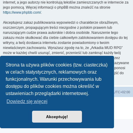
internet, a jego autorzy nie kontrolują tekstów zamieszczanych w internecie za
jego pomocą. Więcej informacji o phpBB można znaleźć na stronie
https://www.phpbb.com/
.
Akceptujesz zakaz publikowania wypowiedzi o charakterze obraźliwym,
oszczerczym, propagującym treści niezgodne z polskim prawem lub
naruszającym cudze prawa autorskie i dobra osobiste. Naruszenie tego
zakazu może skutkować dla ciebie całkowitym zablokowaniem dostępu do tej
witryny, a twój dostawca internetu zostanie powiadomiony o twoim
niewłaściwym zachowaniu. Wyrażasz zgodę na to, że „Arkadia MUD RPG”
może w każdej chwili usunąć, zmienić, przenieść lub zamknąć każdy twój
temat, post. Wyrażasz zgodę na zapisywanie wszystkich podanych przez
ciebie informacji w naszej bazie danych. Informacje te nie będą przekazywane
Strona ta używa plików cookies (tzw. ciasteczka)
nikomu bez twojej zgody, ale ani „Arkadia MUD RPG”, ani phpBB nie ponosi
w celach statystycznych, reklamowych oraz
odpowiedzialności za włamania do witryny, podczas których może dojść do
kradzieży danych.
funkcjonalnych. Warunki przechowywania lub
dostępu do plików cookies można określić w
arkadia.rpg.pl
Forum
Strefa czasowa
UTC+02:00
ustawieniach przeglądarki internetowej.
Dowiedz się więcej
Technologię dostarcza
phpBB
® Forum Software © phpBB Limited
Polski pakiet językowy dostarcza
phpBB.pl
Zasady ochrony danych osobowych
|
Regulamin
Akceptuję!