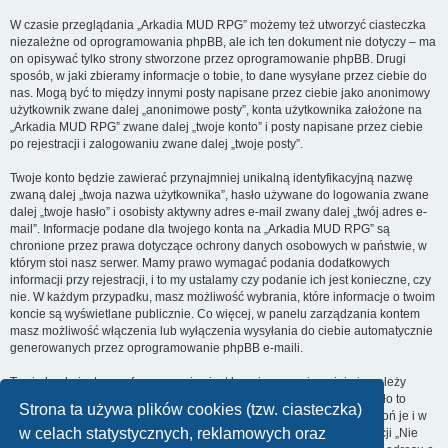
W czasie przeglądania „Arkadia MUD RPG” możemy też utworzyć ciasteczka
niezależne od oprogramowania phpBB, ale ich ten dokument nie dotyczy – ma
on opisywać tylko strony stworzone przez oprogramowanie phpBB. Drugi
sposób, w jaki zbieramy informacje o tobie, to dane wysyłane przez ciebie do
nas. Mogą być to między innymi posty napisane przez ciebie jako anonimowy
użytkownik zwane dalej „anonimowe posty”, konta użytkownika założone na
„Arkadia MUD RPG” zwane dalej „twoje konto” i posty napisane przez ciebie
po rejestracji i zalogowaniu zwane dalej „twoje posty”.
Twoje konto będzie zawierać przynajmniej unikalną identyfikacyjną nazwę
zwaną dalej „twoja nazwa użytkownika”, hasło używane do logowania zwane
dalej „twoje hasło” i osobisty aktywny adres e-mail zwany dalej „twój adres e-
mail”. Informacje podane dla twojego konta na „Arkadia MUD RPG” są
chronione przez prawa dotyczące ochrony danych osobowych w państwie, w
którym stoi nasz serwer. Mamy prawo wymagać podania dodatkowych
informacji przy rejestracji, i to my ustalamy czy podanie ich jest konieczne, czy
nie. W każdym przypadku, masz możliwość wybrania, które informacje o twoim
koncie są wyświetlane publicznie. Co więcej, w panelu zarządzania kontem
masz możliwość włączenia lub wyłączenia wysyłania do ciebie automatycznie
generowanych przez oprogramowanie phpBB e-maili.
Twoje hasło jest zaszyfrowane, więc jest bezpieczne, niemniej nie należy
używać tego samego hasła na różnych witrynach internetowych. Hasło to
Strona ta używa plików cookies (tzw. ciasteczka)
umożliwia dostęp do twojego konta na „Arkadia MUD RPG”, więc chroń je i w
w celach statystycznych, reklamowych oraz
żadnym wypadku nie podawaj
nikomu
. Jeśli je zapomnisz, użyj funkcji „Nie