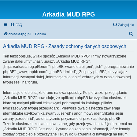
Arkadia MUD RPG
FAQ
Zaloguj się
S
arkadia.rpg.pl
Forum
z
Arkadia MUD RPG - Zasady ochrony danych osobowych
u
k
Ten tekst opisuje, w jaki sposób „Arkadia MUD RPG” i firmy stowarzyszone
zwane dalej „my”, „nas”, „nasz”, „Arkadia MUD RPG”,
a
„https://arkadia.rpg.pl/forum” i phpBB zwane dalej „oni”, „ich”, „oprogramowanie
j
phpBB”, „www.phpbb.com”, „phpBB Limited”, „Zespoły phpBB”, korzystają z
informacji zwanymi dalej „informacjami o tobie” zebranych w czasie dowolnej
twojej sesji na forum.
Informacje o tobie są zbierane na dwa sposoby. Po pierwsze, przeglądanie
„Arkadia MUD RPG” powoduje, że aplikacja phpBB tworzy kilka ciasteczek,
które są małymi plikami tekstowymi pobranymi do katalogu plików
tymczasowych twojej przeglądarki. Pierwsze dwa ciasteczka zawierają
identyfikator użytkownika zwany „user-id” i anonimowy identyfikator sesji
zwany „session-id”, automatycznie przyznane ci przez aplikację phpBB.
Trzecie ciasteczko zostanie utworzone, gdy przejrzysz chociaż jeden temat na
„Arkadia MUD RPG”. Jest ono używane do zapisania informacji, które tematy
zostały przez ciebie przeczytane i służy do ułatwienia ci nawigacji na forum.