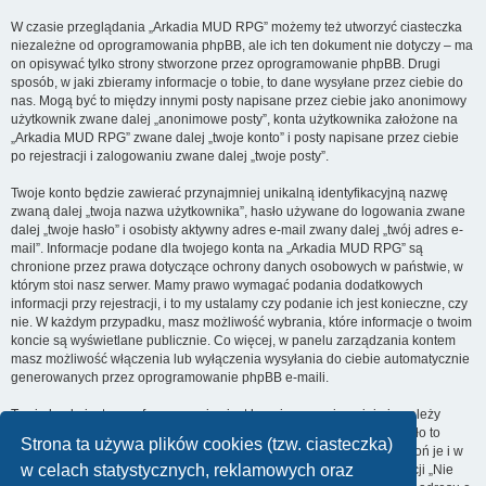
W czasie przeglądania „Arkadia MUD RPG” możemy też utworzyć ciasteczka
niezależne od oprogramowania phpBB, ale ich ten dokument nie dotyczy – ma
on opisywać tylko strony stworzone przez oprogramowanie phpBB. Drugi
sposób, w jaki zbieramy informacje o tobie, to dane wysyłane przez ciebie do
nas. Mogą być to między innymi posty napisane przez ciebie jako anonimowy
użytkownik zwane dalej „anonimowe posty”, konta użytkownika założone na
„Arkadia MUD RPG” zwane dalej „twoje konto” i posty napisane przez ciebie
po rejestracji i zalogowaniu zwane dalej „twoje posty”.
Twoje konto będzie zawierać przynajmniej unikalną identyfikacyjną nazwę
zwaną dalej „twoja nazwa użytkownika”, hasło używane do logowania zwane
dalej „twoje hasło” i osobisty aktywny adres e-mail zwany dalej „twój adres e-
mail”. Informacje podane dla twojego konta na „Arkadia MUD RPG” są
chronione przez prawa dotyczące ochrony danych osobowych w państwie, w
którym stoi nasz serwer. Mamy prawo wymagać podania dodatkowych
informacji przy rejestracji, i to my ustalamy czy podanie ich jest konieczne, czy
nie. W każdym przypadku, masz możliwość wybrania, które informacje o twoim
koncie są wyświetlane publicznie. Co więcej, w panelu zarządzania kontem
masz możliwość włączenia lub wyłączenia wysyłania do ciebie automatycznie
generowanych przez oprogramowanie phpBB e-maili.
Twoje hasło jest zaszyfrowane, więc jest bezpieczne, niemniej nie należy
używać tego samego hasła na różnych witrynach internetowych. Hasło to
Strona ta używa plików cookies (tzw. ciasteczka)
umożliwia dostęp do twojego konta na „Arkadia MUD RPG”, więc chroń je i w
w celach statystycznych, reklamowych oraz
żadnym wypadku nie podawaj
nikomu
. Jeśli je zapomnisz, użyj funkcji „Nie