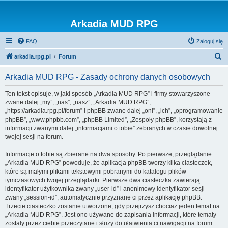
Arkadia MUD RPG
FAQ
Zaloguj się
S
arkadia.rpg.pl
Forum
z
Arkadia MUD RPG - Zasady ochrony danych osobowych
u
k
Ten tekst opisuje, w jaki sposób „Arkadia MUD RPG” i firmy stowarzyszone
zwane dalej „my”, „nas”, „nasz”, „Arkadia MUD RPG”,
a
„https://arkadia.rpg.pl/forum” i phpBB zwane dalej „oni”, „ich”, „oprogramowanie
j
phpBB”, „www.phpbb.com”, „phpBB Limited”, „Zespoły phpBB”, korzystają z
informacji zwanymi dalej „informacjami o tobie” zebranych w czasie dowolnej
twojej sesji na forum.
Informacje o tobie są zbierane na dwa sposoby. Po pierwsze, przeglądanie
„Arkadia MUD RPG” powoduje, że aplikacja phpBB tworzy kilka ciasteczek,
które są małymi plikami tekstowymi pobranymi do katalogu plików
tymczasowych twojej przeglądarki. Pierwsze dwa ciasteczka zawierają
identyfikator użytkownika zwany „user-id” i anonimowy identyfikator sesji
zwany „session-id”, automatycznie przyznane ci przez aplikację phpBB.
Trzecie ciasteczko zostanie utworzone, gdy przejrzysz chociaż jeden temat na
„Arkadia MUD RPG”. Jest ono używane do zapisania informacji, które tematy
zostały przez ciebie przeczytane i służy do ułatwienia ci nawigacji na forum.