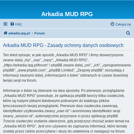
Arkadia MUD RPG
FAQ
Zaloguj się
S
arkadia.rpg.pl
Forum
z
Arkadia MUD RPG - Zasady ochrony danych osobowych
u
k
Ten tekst opisuje, w jaki sposób „Arkadia MUD RPG” i firmy stowarzyszone
zwane dalej „my”, „nas”, „nasz”, „Arkadia MUD RPG”,
a
„https://arkadia.rpg.pl/forum” i phpBB zwane dalej „oni”, „ich”, „oprogramowanie
j
phpBB”, „www.phpbb.com”, „phpBB Limited”, „Zespoły phpBB”, korzystają z
informacji zwanymi dalej „informacjami o tobie” zebranych w czasie dowolnej
twojej sesji na forum.
Informacje o tobie są zbierane na dwa sposoby. Po pierwsze, przeglądanie
„Arkadia MUD RPG” powoduje, że aplikacja phpBB tworzy kilka ciasteczek,
które są małymi plikami tekstowymi pobranymi do katalogu plików
tymczasowych twojej przeglądarki. Pierwsze dwa ciasteczka zawierają
identyfikator użytkownika zwany „user-id” i anonimowy identyfikator sesji
zwany „session-id”, automatycznie przyznane ci przez aplikację phpBB.
Trzecie ciasteczko zostanie utworzone, gdy przejrzysz chociaż jeden temat na
„Arkadia MUD RPG”. Jest ono używane do zapisania informacji, które tematy
zostały przez ciebie przeczytane i służy do ułatwienia ci nawigacji na forum.