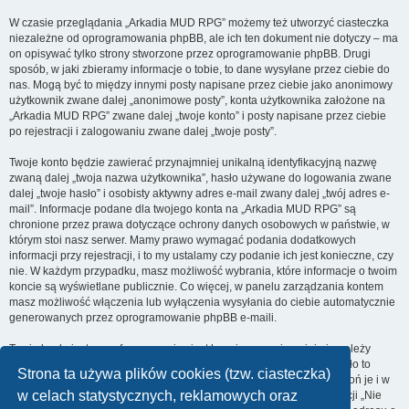
W czasie przeglądania „Arkadia MUD RPG” możemy też utworzyć ciasteczka
niezależne od oprogramowania phpBB, ale ich ten dokument nie dotyczy – ma
on opisywać tylko strony stworzone przez oprogramowanie phpBB. Drugi
sposób, w jaki zbieramy informacje o tobie, to dane wysyłane przez ciebie do
nas. Mogą być to między innymi posty napisane przez ciebie jako anonimowy
użytkownik zwane dalej „anonimowe posty”, konta użytkownika założone na
„Arkadia MUD RPG” zwane dalej „twoje konto” i posty napisane przez ciebie
po rejestracji i zalogowaniu zwane dalej „twoje posty”.
Twoje konto będzie zawierać przynajmniej unikalną identyfikacyjną nazwę
zwaną dalej „twoja nazwa użytkownika”, hasło używane do logowania zwane
dalej „twoje hasło” i osobisty aktywny adres e-mail zwany dalej „twój adres e-
mail”. Informacje podane dla twojego konta na „Arkadia MUD RPG” są
chronione przez prawa dotyczące ochrony danych osobowych w państwie, w
którym stoi nasz serwer. Mamy prawo wymagać podania dodatkowych
informacji przy rejestracji, i to my ustalamy czy podanie ich jest konieczne, czy
nie. W każdym przypadku, masz możliwość wybrania, które informacje o twoim
koncie są wyświetlane publicznie. Co więcej, w panelu zarządzania kontem
masz możliwość włączenia lub wyłączenia wysyłania do ciebie automatycznie
generowanych przez oprogramowanie phpBB e-maili.
Twoje hasło jest zaszyfrowane, więc jest bezpieczne, niemniej nie należy
używać tego samego hasła na różnych witrynach internetowych. Hasło to
Strona ta używa plików cookies (tzw. ciasteczka)
umożliwia dostęp do twojego konta na „Arkadia MUD RPG”, więc chroń je i w
w celach statystycznych, reklamowych oraz
żadnym wypadku nie podawaj
nikomu
. Jeśli je zapomnisz, użyj funkcji „Nie