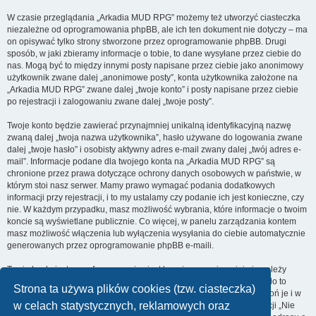
W czasie przeglądania „Arkadia MUD RPG” możemy też utworzyć ciasteczka
niezależne od oprogramowania phpBB, ale ich ten dokument nie dotyczy – ma
on opisywać tylko strony stworzone przez oprogramowanie phpBB. Drugi
sposób, w jaki zbieramy informacje o tobie, to dane wysyłane przez ciebie do
nas. Mogą być to między innymi posty napisane przez ciebie jako anonimowy
użytkownik zwane dalej „anonimowe posty”, konta użytkownika założone na
„Arkadia MUD RPG” zwane dalej „twoje konto” i posty napisane przez ciebie
po rejestracji i zalogowaniu zwane dalej „twoje posty”.
Twoje konto będzie zawierać przynajmniej unikalną identyfikacyjną nazwę
zwaną dalej „twoja nazwa użytkownika”, hasło używane do logowania zwane
dalej „twoje hasło” i osobisty aktywny adres e-mail zwany dalej „twój adres e-
mail”. Informacje podane dla twojego konta na „Arkadia MUD RPG” są
chronione przez prawa dotyczące ochrony danych osobowych w państwie, w
którym stoi nasz serwer. Mamy prawo wymagać podania dodatkowych
informacji przy rejestracji, i to my ustalamy czy podanie ich jest konieczne, czy
nie. W każdym przypadku, masz możliwość wybrania, które informacje o twoim
koncie są wyświetlane publicznie. Co więcej, w panelu zarządzania kontem
masz możliwość włączenia lub wyłączenia wysyłania do ciebie automatycznie
generowanych przez oprogramowanie phpBB e-maili.
Twoje hasło jest zaszyfrowane, więc jest bezpieczne, niemniej nie należy
używać tego samego hasła na różnych witrynach internetowych. Hasło to
Strona ta używa plików cookies (tzw. ciasteczka)
umożliwia dostęp do twojego konta na „Arkadia MUD RPG”, więc chroń je i w
w celach statystycznych, reklamowych oraz
żadnym wypadku nie podawaj
nikomu
. Jeśli je zapomnisz, użyj funkcji „Nie