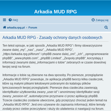
Arkadia MUD RPG
FAQ
Zaloguj się
S
arkadia.rpg.pl
Forum
z
Arkadia MUD RPG - Zasady ochrony danych osobowych
u
k
Ten tekst opisuje, w jaki sposób „Arkadia MUD RPG” i firmy stowarzyszone
zwane dalej „my”, „nas”, „nasz”, „Arkadia MUD RPG”,
a
„https://arkadia.rpg.pl/forum” i phpBB zwane dalej „oni”, „ich”, „oprogramowanie
j
phpBB”, „www.phpbb.com”, „phpBB Limited”, „Zespoły phpBB”, korzystają z
informacji zwanymi dalej „informacjami o tobie” zebranych w czasie dowolnej
twojej sesji na forum.
Informacje o tobie są zbierane na dwa sposoby. Po pierwsze, przeglądanie
„Arkadia MUD RPG” powoduje, że aplikacja phpBB tworzy kilka ciasteczek,
które są małymi plikami tekstowymi pobranymi do katalogu plików
tymczasowych twojej przeglądarki. Pierwsze dwa ciasteczka zawierają
identyfikator użytkownika zwany „user-id” i anonimowy identyfikator sesji
zwany „session-id”, automatycznie przyznane ci przez aplikację phpBB.
Trzecie ciasteczko zostanie utworzone, gdy przejrzysz chociaż jeden temat na
„Arkadia MUD RPG”. Jest ono używane do zapisania informacji, które tematy
zostały przez ciebie przeczytane i służy do ułatwienia ci nawigacji na forum.