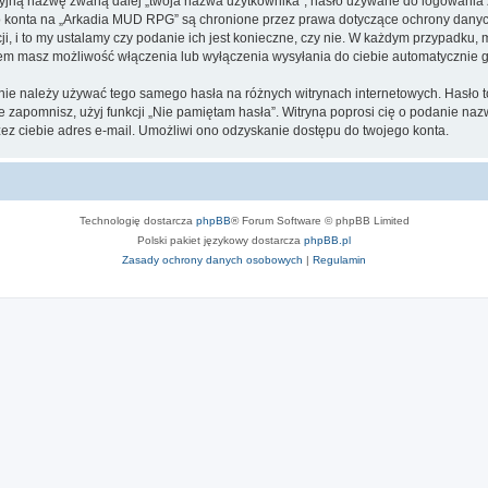
cyjną nazwę zwaną dalej „twoja nazwa użytkownika”, hasło używane do logowania zw
ego konta na „Arkadia MUD RPG” są chronione przez prawa dotyczące ochrony dany
, i to my ustalamy czy podanie ich jest konieczne, czy nie. W każdym przypadku, 
ntem masz możliwość włączenia lub wyłączenia wysyłania do ciebie automatyczni
j nie należy używać tego samego hasła na różnych witrynach internetowych. Hasło
 je zapomnisz, użyj funkcji „Nie pamiętam hasła”. Witryna poprosi cię o podanie n
z ciebie adres e-mail. Umożliwi ono odzyskanie dostępu do twojego konta.
Technologię dostarcza
phpBB
® Forum Software © phpBB Limited
Polski pakiet językowy dostarcza
phpBB.pl
Zasady ochrony danych osobowych
|
Regulamin