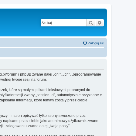
Szukaj
Wyszukiwanie z
Zaloguj się
g.pl/forum” i phpBB zwane dalej „oni”, „ich”, „oprogramowanie
olnej twojej sesji na forum.
czek, które są małymi plikami tekstowymi pobranymi do
tyfikator sesji zwany „session-id”, automatycznie przyznane ci
isania informacji, które tematy zostały przez ciebie
czy – ma on opisywać tylko strony stworzone przez
sty napisane przez ciebie jako anonimowy użytkownik zwane
i i zalogowaniu zwane dalej „twoje posty”.