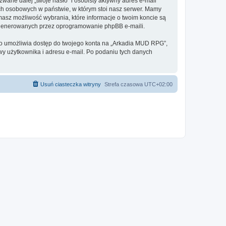
ane dalej „twoje hasło” i osobisty aktywny adres e-mail
ch osobowych w państwie, w którym stoi nasz serwer. Mamy
masz możliwość wybrania, które informacje o twoim koncie są
e generowanych przez oprogramowanie phpBB e-maili.
 to umożliwia dostęp do twojego konta na „Arkadia MUD RPG”,
azwy użytkownika i adresu e-mail. Po podaniu tych danych
Usuń ciasteczka witryny
Strefa czasowa
UTC+02:00