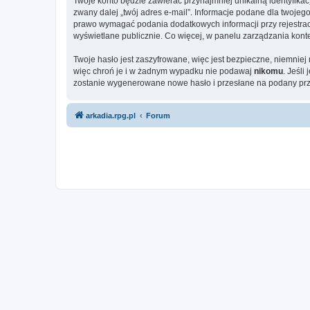
Twoje konto będzie zawierać przynajmniej unikalną identyfika
zwany dalej „twój adres e-mail”. Informacje podane dla twoj
prawo wymagać podania dodatkowych informacji przy rejestracji
wyświetlane publicznie. Co więcej, w panelu zarządzania ko
Twoje hasło jest zaszyfrowane, więc jest bezpieczne, niemnie
więc chroń je i w żadnym wypadku nie podawaj
nikomu
. Jeśli
zostanie wygenerowane nowe hasło i przesłane na podany prze
arkadia.rpg.pl
Forum