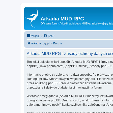
Arkadia MUD RPG
Oficjalne forum Arkadii, polskiego MUD-a, tekstowej gry fab
Więcej…
FAQ
arkadia.rpg.pl
Forum
Arkadia MUD RPG - Zasady ochrony danych o
Ten tekst opisuje, w jaki sposób „Arkadia MUD RPG” i firmy sto
phpBB”, „www.phpbb.com”, „phpBB Limited”, „Zespoły phpBB”, ko
Informacje o tobie są zbierane na dwa sposoby. Po pierwsze, 
katalogu plików tymczasowych twojej przeglądarki. Pierwsze dw
przez aplikację phpBB. Trzecie ciasteczko zostanie utworzone,
przeczytane i służy do ułatwienia ci nawigacji na forum.
W czasie przeglądania „Arkadia MUD RPG” możemy też utworzyć
oprogramowanie phpBB. Drugi sposób, w jaki zbieramy informa
dalej „anonimowe posty”, konta użytkownika założone na „Arkad