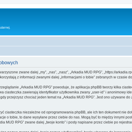
ularnej.
sobowych
warzyszone zwane dalej „my”, „nas”, „nasz”, „Arkadia MUD RPG”, „https://arkadia.rp
rzystają z informacji zwanymi dalej „informacjami o tobie” zebranych w czasie dow
przeglądanie „Arkadia MUD RPG” powoduje, że aplikacja phpBB tworzy kilka ciaste
a ciasteczka zawierają identyfikator użytkownika zwany „user-id” i anonimowy iden
 gdy przejrzysz chociaż jeden temat na „Arkadia MUD RPG”. Jest ono używane do zap
 ciasteczka niezależne od oprogramowania phpBB, ale ich ten dokument nie doty
cje o tobie, to dane wysyłane przez ciebie do nas. Mogą być to między innymi po
ia MUD RPG” zwane dalej „twoje konto” i posty napisane przez ciebie po rejestracj