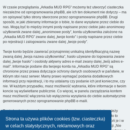
W czasie przeglądania „Arkadia MUD RPG” możemy też utworzyć ciasteczka
niezależne od oprogramowania phpBB, ale ich ten dokument nie dotyczy – ma
on opisywać tylko strony stworzone przez oprogramowanie phpBB. Drugi
sposób, w jaki zbieramy informacje o tobie, to dane wysyłane przez ciebie do
nas. Mogą być to między innymi posty napisane przez ciebie jako anonimowy
użytkownik zwane dalej „anonimowe posty”, konta użytkownika założone na
„Arkadia MUD RPG” zwane dalej „twoje konto” i posty napisane przez ciebie
po rejestracji i zalogowaniu zwane dalej „twoje posty”.
Twoje konto będzie zawierać przynajmniej unikalną identyfikacyjną nazwę
zwaną dalej „twoja nazwa użytkownika”, hasło używane do logowania zwane
dalej „twoje hasło” i osobisty aktywny adres e-mail zwany dalej „twój adres e-
mail”. Informacje podane dla twojego konta na „Arkadia MUD RPG” są
chronione przez prawa dotyczące ochrony danych osobowych w państwie, w
którym stoi nasz serwer. Mamy prawo wymagać podania dodatkowych
informacji przy rejestracji, i to my ustalamy czy podanie ich jest konieczne, czy
nie. W każdym przypadku, masz możliwość wybrania, które informacje o twoim
koncie są wyświetlane publicznie. Co więcej, w panelu zarządzania kontem
masz możliwość włączenia lub wyłączenia wysyłania do ciebie automatycznie
generowanych przez oprogramowanie phpBB e-maili.
Twoje hasło jest zaszyfrowane, więc jest bezpieczne, niemniej nie należy
używać tego samego hasła na różnych witrynach internetowych. Hasło to
Strona ta używa plików cookies (tzw. ciasteczka)
umożliwia dostęp do twojego konta na „Arkadia MUD RPG”, więc chroń je i w
w celach statystycznych, reklamowych oraz
żadnym wypadku nie podawaj
nikomu
. Jeśli je zapomnisz, użyj funkcji „Nie