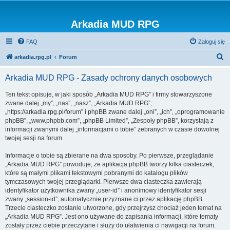
Arkadia MUD RPG
FAQ
Zaloguj się
S
arkadia.rpg.pl
Forum
z
Arkadia MUD RPG - Zasady ochrony danych osobowych
u
k
Ten tekst opisuje, w jaki sposób „Arkadia MUD RPG” i firmy stowarzyszone
zwane dalej „my”, „nas”, „nasz”, „Arkadia MUD RPG”,
a
„https://arkadia.rpg.pl/forum” i phpBB zwane dalej „oni”, „ich”, „oprogramowanie
j
phpBB”, „www.phpbb.com”, „phpBB Limited”, „Zespoły phpBB”, korzystają z
informacji zwanymi dalej „informacjami o tobie” zebranych w czasie dowolnej
twojej sesji na forum.
Informacje o tobie są zbierane na dwa sposoby. Po pierwsze, przeglądanie
„Arkadia MUD RPG” powoduje, że aplikacja phpBB tworzy kilka ciasteczek,
które są małymi plikami tekstowymi pobranymi do katalogu plików
tymczasowych twojej przeglądarki. Pierwsze dwa ciasteczka zawierają
identyfikator użytkownika zwany „user-id” i anonimowy identyfikator sesji
zwany „session-id”, automatycznie przyznane ci przez aplikację phpBB.
Trzecie ciasteczko zostanie utworzone, gdy przejrzysz chociaż jeden temat na
„Arkadia MUD RPG”. Jest ono używane do zapisania informacji, które tematy
zostały przez ciebie przeczytane i służy do ułatwienia ci nawigacji na forum.