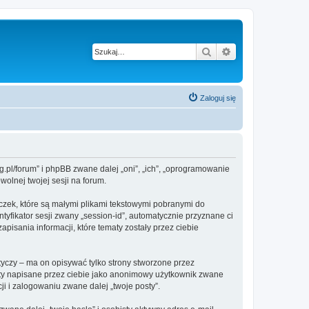
Szukaj
Wyszukiwanie z
Zaloguj się
g.pl/forum” i phpBB zwane dalej „oni”, „ich”, „oprogramowanie
olnej twojej sesji na forum.
czek, które są małymi plikami tekstowymi pobranymi do
tyfikator sesji zwany „session-id”, automatycznie przyznane ci
isania informacji, które tematy zostały przez ciebie
czy – ma on opisywać tylko strony stworzone przez
sty napisane przez ciebie jako anonimowy użytkownik zwane
i i zalogowaniu zwane dalej „twoje posty”.