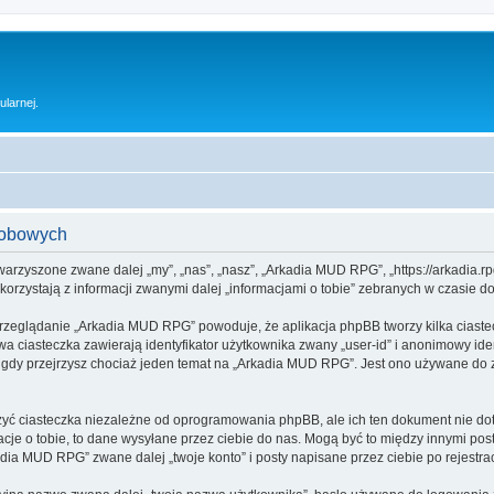
ularnej.
sobowych
warzyszone zwane dalej „my”, „nas”, „nasz”, „Arkadia MUD RPG”, „https://arkadia.rp
rzystają z informacji zwanymi dalej „informacjami o tobie” zebranych w czasie dow
przeglądanie „Arkadia MUD RPG” powoduje, że aplikacja phpBB tworzy kilka ciaste
a ciasteczka zawierają identyfikator użytkownika zwany „user-id” i anonimowy iden
 gdy przejrzysz chociaż jeden temat na „Arkadia MUD RPG”. Jest ono używane do zap
 ciasteczka niezależne od oprogramowania phpBB, ale ich ten dokument nie doty
cje o tobie, to dane wysyłane przez ciebie do nas. Mogą być to między innymi po
ia MUD RPG” zwane dalej „twoje konto” i posty napisane przez ciebie po rejestracj