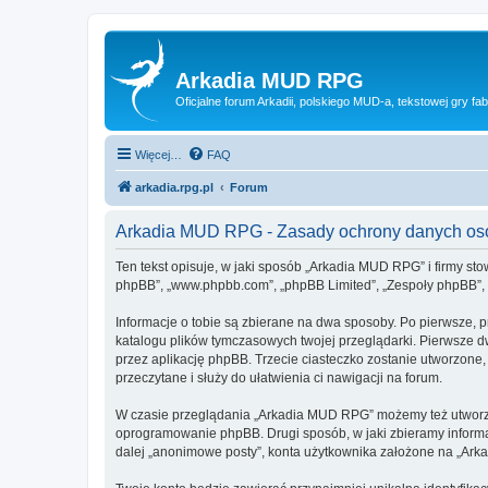
Arkadia MUD RPG
Oficjalne forum Arkadii, polskiego MUD-a, tekstowej gry fab
Więcej…
FAQ
arkadia.rpg.pl
Forum
Arkadia MUD RPG - Zasady ochrony danych o
Ten tekst opisuje, w jaki sposób „Arkadia MUD RPG” i firmy sto
phpBB”, „www.phpbb.com”, „phpBB Limited”, „Zespoły phpBB”, ko
Informacje o tobie są zbierane na dwa sposoby. Po pierwsze, 
katalogu plików tymczasowych twojej przeglądarki. Pierwsze dw
przez aplikację phpBB. Trzecie ciasteczko zostanie utworzone,
przeczytane i służy do ułatwienia ci nawigacji na forum.
W czasie przeglądania „Arkadia MUD RPG” możemy też utworzyć
oprogramowanie phpBB. Drugi sposób, w jaki zbieramy informa
dalej „anonimowe posty”, konta użytkownika założone na „Arkad