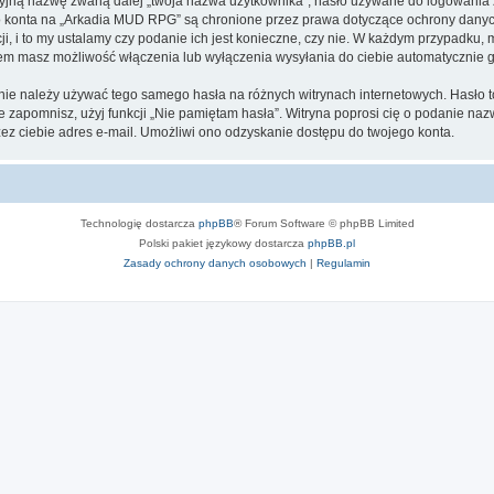
cyjną nazwę zwaną dalej „twoja nazwa użytkownika”, hasło używane do logowania zw
ego konta na „Arkadia MUD RPG” są chronione przez prawa dotyczące ochrony dany
, i to my ustalamy czy podanie ich jest konieczne, czy nie. W każdym przypadku, 
ntem masz możliwość włączenia lub wyłączenia wysyłania do ciebie automatyczni
j nie należy używać tego samego hasła na różnych witrynach internetowych. Hasło
 je zapomnisz, użyj funkcji „Nie pamiętam hasła”. Witryna poprosi cię o podanie n
z ciebie adres e-mail. Umożliwi ono odzyskanie dostępu do twojego konta.
Technologię dostarcza
phpBB
® Forum Software © phpBB Limited
Polski pakiet językowy dostarcza
phpBB.pl
Zasady ochrony danych osobowych
|
Regulamin