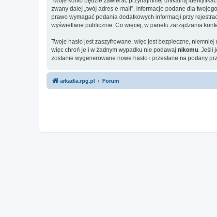
Twoje konto będzie zawierać przynajmniej unikalną identyfika
zwany dalej „twój adres e-mail”. Informacje podane dla twoj
prawo wymagać podania dodatkowych informacji przy rejestracji
wyświetlane publicznie. Co więcej, w panelu zarządzania ko
Twoje hasło jest zaszyfrowane, więc jest bezpieczne, niemnie
więc chroń je i w żadnym wypadku nie podawaj
nikomu
. Jeśli
zostanie wygenerowane nowe hasło i przesłane na podany prze
arkadia.rpg.pl
Forum