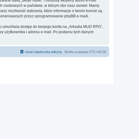
ane dalej „twoje hasło” i osobisty aktywny adres e-mail
ch osobowych w państwie, w którym stoi nasz serwer. Mamy
masz możliwość wybrania, które informacje o twoim koncie są
e generowanych przez oprogramowanie phpBB e-maili.
 to umożliwia dostęp do twojego konta na „Arkadia MUD RPG”,
azwy użytkownika i adresu e-mail. Po podaniu tych danych
Usuń ciasteczka witryny
Strefa czasowa
UTC+02:00