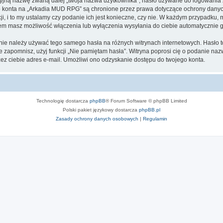
cyjną nazwę zwaną dalej „twoja nazwa użytkownika”, hasło używane do logowania zw
ego konta na „Arkadia MUD RPG” są chronione przez prawa dotyczące ochrony dany
, i to my ustalamy czy podanie ich jest konieczne, czy nie. W każdym przypadku, 
ntem masz możliwość włączenia lub wyłączenia wysyłania do ciebie automatyczni
j nie należy używać tego samego hasła na różnych witrynach internetowych. Hasło
 je zapomnisz, użyj funkcji „Nie pamiętam hasła”. Witryna poprosi cię o podanie n
z ciebie adres e-mail. Umożliwi ono odzyskanie dostępu do twojego konta.
Technologię dostarcza
phpBB
® Forum Software © phpBB Limited
Polski pakiet językowy dostarcza
phpBB.pl
Zasady ochrony danych osobowych
|
Regulamin