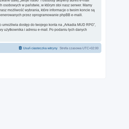
ane dalej „twoje hasło” i osobisty aktywny adres e-mail
ch osobowych w państwie, w którym stoi nasz serwer. Mamy
masz możliwość wybrania, które informacje o twoim koncie są
e generowanych przez oprogramowanie phpBB e-maili.
 to umożliwia dostęp do twojego konta na „Arkadia MUD RPG”,
azwy użytkownika i adresu e-mail. Po podaniu tych danych
Usuń ciasteczka witryny
Strefa czasowa
UTC+02:00