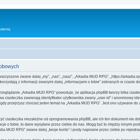
ularnej.
sobowych
warzyszone zwane dalej „my”, „nas”, „nasz”, „Arkadia MUD RPG”, „https://arkadia.rp
rzystają z informacji zwanymi dalej „informacjami o tobie” zebranych w czasie dow
przeglądanie „Arkadia MUD RPG” powoduje, że aplikacja phpBB tworzy kilka ciaste
a ciasteczka zawierają identyfikator użytkownika zwany „user-id” i anonimowy iden
 gdy przejrzysz chociaż jeden temat na „Arkadia MUD RPG”. Jest ono używane do zap
 ciasteczka niezależne od oprogramowania phpBB, ale ich ten dokument nie doty
cje o tobie, to dane wysyłane przez ciebie do nas. Mogą być to między innymi po
ia MUD RPG” zwane dalej „twoje konto” i posty napisane przez ciebie po rejestracj