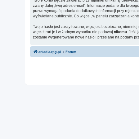
Twoje konto będzie zawierać przynajmniej unikalną identyfika
zwany dalej „twój adres e-mail”. Informacje podane dla twoj
prawo wymagać podania dodatkowych informacji przy rejestracji
wyświetlane publicznie. Co więcej, w panelu zarządzania ko
Twoje hasło jest zaszyfrowane, więc jest bezpieczne, niemnie
więc chroń je i w żadnym wypadku nie podawaj
nikomu
. Jeśli
zostanie wygenerowane nowe hasło i przesłane na podany prze
arkadia.rpg.pl
Forum