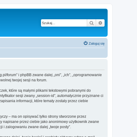
Szukaj
Wyszukiwanie z
Zaloguj się
g.pl/forum” i phpBB zwane dalej „oni”, „ich”, „oprogramowanie
olnej twojej sesji na forum.
czek, które są małymi plikami tekstowymi pobranymi do
tyfikator sesji zwany „session-id”, automatycznie przyznane ci
isania informacji, które tematy zostały przez ciebie
czy – ma on opisywać tylko strony stworzone przez
sty napisane przez ciebie jako anonimowy użytkownik zwane
i i zalogowaniu zwane dalej „twoje posty”.