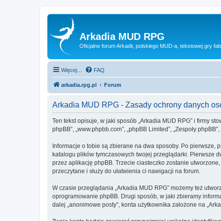
Arkadia MUD RPG
Oficjalne forum Arkadii, polskiego MUD-a, tekstowej gry fab
Więcej…
FAQ
arkadia.rpg.pl
Forum
Arkadia MUD RPG - Zasady ochrony danych o
Ten tekst opisuje, w jaki sposób „Arkadia MUD RPG” i firmy sto
phpBB”, „www.phpbb.com”, „phpBB Limited”, „Zespoły phpBB”, ko
Informacje o tobie są zbierane na dwa sposoby. Po pierwsze, 
katalogu plików tymczasowych twojej przeglądarki. Pierwsze dw
przez aplikację phpBB. Trzecie ciasteczko zostanie utworzone,
przeczytane i służy do ułatwienia ci nawigacji na forum.
W czasie przeglądania „Arkadia MUD RPG” możemy też utworzyć
oprogramowanie phpBB. Drugi sposób, w jaki zbieramy informa
dalej „anonimowe posty”, konta użytkownika założone na „Arkad