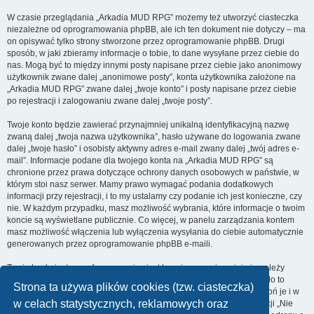
W czasie przeglądania „Arkadia MUD RPG” możemy też utworzyć ciasteczka
niezależne od oprogramowania phpBB, ale ich ten dokument nie dotyczy – ma
on opisywać tylko strony stworzone przez oprogramowanie phpBB. Drugi
sposób, w jaki zbieramy informacje o tobie, to dane wysyłane przez ciebie do
nas. Mogą być to między innymi posty napisane przez ciebie jako anonimowy
użytkownik zwane dalej „anonimowe posty”, konta użytkownika założone na
„Arkadia MUD RPG” zwane dalej „twoje konto” i posty napisane przez ciebie
po rejestracji i zalogowaniu zwane dalej „twoje posty”.
Twoje konto będzie zawierać przynajmniej unikalną identyfikacyjną nazwę
zwaną dalej „twoja nazwa użytkownika”, hasło używane do logowania zwane
dalej „twoje hasło” i osobisty aktywny adres e-mail zwany dalej „twój adres e-
mail”. Informacje podane dla twojego konta na „Arkadia MUD RPG” są
chronione przez prawa dotyczące ochrony danych osobowych w państwie, w
którym stoi nasz serwer. Mamy prawo wymagać podania dodatkowych
informacji przy rejestracji, i to my ustalamy czy podanie ich jest konieczne, czy
nie. W każdym przypadku, masz możliwość wybrania, które informacje o twoim
koncie są wyświetlane publicznie. Co więcej, w panelu zarządzania kontem
masz możliwość włączenia lub wyłączenia wysyłania do ciebie automatycznie
generowanych przez oprogramowanie phpBB e-maili.
Twoje hasło jest zaszyfrowane, więc jest bezpieczne, niemniej nie należy
używać tego samego hasła na różnych witrynach internetowych. Hasło to
Strona ta używa plików cookies (tzw. ciasteczka)
umożliwia dostęp do twojego konta na „Arkadia MUD RPG”, więc chroń je i w
w celach statystycznych, reklamowych oraz
żadnym wypadku nie podawaj
nikomu
. Jeśli je zapomnisz, użyj funkcji „Nie