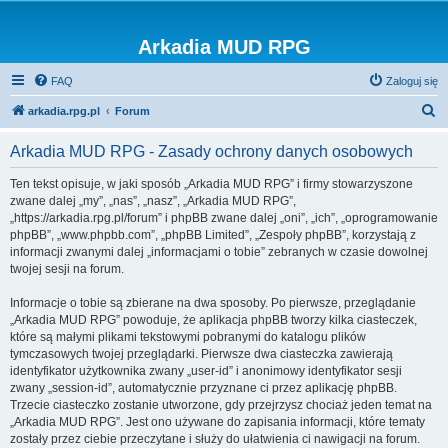
Arkadia MUD RPG
FAQ
Zaloguj się
S
arkadia.rpg.pl
Forum
z
Arkadia MUD RPG - Zasady ochrony danych osobowych
u
k
Ten tekst opisuje, w jaki sposób „Arkadia MUD RPG” i firmy stowarzyszone
zwane dalej „my”, „nas”, „nasz”, „Arkadia MUD RPG”,
a
„https://arkadia.rpg.pl/forum” i phpBB zwane dalej „oni”, „ich”, „oprogramowanie
j
phpBB”, „www.phpbb.com”, „phpBB Limited”, „Zespoły phpBB”, korzystają z
informacji zwanymi dalej „informacjami o tobie” zebranych w czasie dowolnej
twojej sesji na forum.
Informacje o tobie są zbierane na dwa sposoby. Po pierwsze, przeglądanie
„Arkadia MUD RPG” powoduje, że aplikacja phpBB tworzy kilka ciasteczek,
które są małymi plikami tekstowymi pobranymi do katalogu plików
tymczasowych twojej przeglądarki. Pierwsze dwa ciasteczka zawierają
identyfikator użytkownika zwany „user-id” i anonimowy identyfikator sesji
zwany „session-id”, automatycznie przyznane ci przez aplikację phpBB.
Trzecie ciasteczko zostanie utworzone, gdy przejrzysz chociaż jeden temat na
„Arkadia MUD RPG”. Jest ono używane do zapisania informacji, które tematy
zostały przez ciebie przeczytane i służy do ułatwienia ci nawigacji na forum.