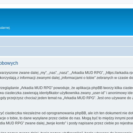
ularnej.
sobowych
warzyszone zwane dalej „my”, „nas”, „nasz”, „Arkadia MUD RPG”, „https://arkadia.rp
rzystają z informacji zwanymi dalej „informacjami o tobie” zebranych w czasie dow
przeglądanie „Arkadia MUD RPG” powoduje, że aplikacja phpBB tworzy kilka ciaste
a ciasteczka zawierają identyfikator użytkownika zwany „user-id” i anonimowy iden
 gdy przejrzysz chociaż jeden temat na „Arkadia MUD RPG”. Jest ono używane do zap
 ciasteczka niezależne od oprogramowania phpBB, ale ich ten dokument nie doty
cje o tobie, to dane wysyłane przez ciebie do nas. Mogą być to między innymi po
ia MUD RPG” zwane dalej „twoje konto” i posty napisane przez ciebie po rejestracj