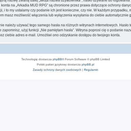
cyjną nazwę zwaną dalej „twoja nazwa użytkownika”, hasło używane do logowania zw
ego konta na „Arkadia MUD RPG” są chronione przez prawa dotyczące ochrony dany
, i to my ustalamy czy podanie ich jest konieczne, czy nie. W każdym przypadku, 
ntem masz możliwość włączenia lub wyłączenia wysyłania do ciebie automatyczni
j nie należy używać tego samego hasła na różnych witrynach internetowych. Hasło
 je zapomnisz, użyj funkcji „Nie pamiętam hasła”. Witryna poprosi cię o podanie n
z ciebie adres e-mail. Umożliwi ono odzyskanie dostępu do twojego konta.
Technologię dostarcza
phpBB
® Forum Software © phpBB Limited
Polski pakiet językowy dostarcza
phpBB.pl
Zasady ochrony danych osobowych
|
Regulamin