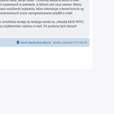
ane dalej „twoje hasło” i osobisty aktywny adres e-mail
ch osobowych w państwie, w którym stoi nasz serwer. Mamy
masz możliwość wybrania, które informacje o twoim koncie są
e generowanych przez oprogramowanie phpBB e-maili.
 to umożliwia dostęp do twojego konta na „Arkadia MUD RPG”,
azwy użytkownika i adresu e-mail. Po podaniu tych danych
Usuń ciasteczka witryny
Strefa czasowa
UTC+02:00