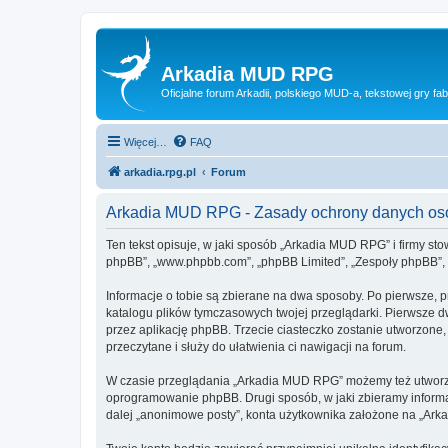
Arkadia MUD RPG
Oficjalne forum Arkadii, polskiego MUD-a, tekstowej gry fab
Więcej…
FAQ
arkadia.rpg.pl
Forum
Arkadia MUD RPG - Zasady ochrony danych o
Ten tekst opisuje, w jaki sposób „Arkadia MUD RPG” i firmy sto
phpBB”, „www.phpbb.com”, „phpBB Limited”, „Zespoły phpBB”, ko
Informacje o tobie są zbierane na dwa sposoby. Po pierwsze, 
katalogu plików tymczasowych twojej przeglądarki. Pierwsze dw
przez aplikację phpBB. Trzecie ciasteczko zostanie utworzone,
przeczytane i służy do ułatwienia ci nawigacji na forum.
W czasie przeglądania „Arkadia MUD RPG” możemy też utworzyć
oprogramowanie phpBB. Drugi sposób, w jaki zbieramy informa
dalej „anonimowe posty”, konta użytkownika założone na „Arkad