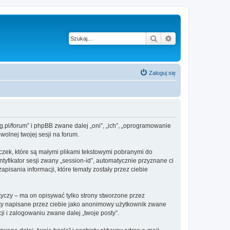
Szukaj
Wyszukiwanie z
Zaloguj się
g.pl/forum” i phpBB zwane dalej „oni”, „ich”, „oprogramowanie
olnej twojej sesji na forum.
czek, które są małymi plikami tekstowymi pobranymi do
tyfikator sesji zwany „session-id”, automatycznie przyznane ci
isania informacji, które tematy zostały przez ciebie
czy – ma on opisywać tylko strony stworzone przez
sty napisane przez ciebie jako anonimowy użytkownik zwane
i i zalogowaniu zwane dalej „twoje posty”.