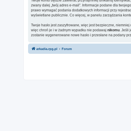
Twoje konto będzie zawierać przynajmniej unikalną identyfika
zwany dalej „twój adres e-mail”. Informacje podane dla twoj
prawo wymagać podania dodatkowych informacji przy rejestracji
wyświetlane publicznie. Co więcej, w panelu zarządzania ko
Twoje hasło jest zaszyfrowane, więc jest bezpieczne, niemnie
więc chroń je i w żadnym wypadku nie podawaj
nikomu
. Jeśli
zostanie wygenerowane nowe hasło i przesłane na podany prze
arkadia.rpg.pl
Forum