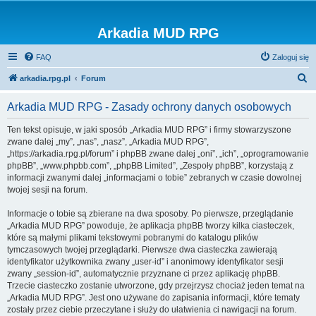
Arkadia MUD RPG
FAQ
Zaloguj się
S
arkadia.rpg.pl
Forum
z
Arkadia MUD RPG - Zasady ochrony danych osobowych
u
k
Ten tekst opisuje, w jaki sposób „Arkadia MUD RPG” i firmy stowarzyszone
zwane dalej „my”, „nas”, „nasz”, „Arkadia MUD RPG”,
a
„https://arkadia.rpg.pl/forum” i phpBB zwane dalej „oni”, „ich”, „oprogramowanie
j
phpBB”, „www.phpbb.com”, „phpBB Limited”, „Zespoły phpBB”, korzystają z
informacji zwanymi dalej „informacjami o tobie” zebranych w czasie dowolnej
twojej sesji na forum.
Informacje o tobie są zbierane na dwa sposoby. Po pierwsze, przeglądanie
„Arkadia MUD RPG” powoduje, że aplikacja phpBB tworzy kilka ciasteczek,
które są małymi plikami tekstowymi pobranymi do katalogu plików
tymczasowych twojej przeglądarki. Pierwsze dwa ciasteczka zawierają
identyfikator użytkownika zwany „user-id” i anonimowy identyfikator sesji
zwany „session-id”, automatycznie przyznane ci przez aplikację phpBB.
Trzecie ciasteczko zostanie utworzone, gdy przejrzysz chociaż jeden temat na
„Arkadia MUD RPG”. Jest ono używane do zapisania informacji, które tematy
zostały przez ciebie przeczytane i służy do ułatwienia ci nawigacji na forum.