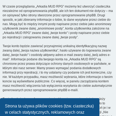
W czasie przeglądania „Arkadia MUD RPG” możemy też utworzyć ciasteczka
niezależne od oprogramowania phpBB, ale ich ten dokument nie dotyczy – ma
on opisywać tylko strony stworzone przez oprogramowanie phpBB. Drugi
sposób, w jaki zbieramy informacje o tobie, to dane wysyłane przez ciebie do
nas. Mogą być to między innymi posty napisane przez ciebie jako anonimowy
użytkownik zwane dalej „anonimowe posty”, konta użytkownika założone na
„Arkadia MUD RPG” zwane dalej „twoje konto” i posty napisane przez ciebie
po rejestracji i zalogowaniu zwane dalej „twoje posty”.
Twoje konto będzie zawierać przynajmniej unikalną identyfikacyjną nazwę
zwaną dalej „twoja nazwa użytkownika”, hasło używane do logowania zwane
dalej „twoje hasło” i osobisty aktywny adres e-mail zwany dalej „twój adres e-
mail”. Informacje podane dla twojego konta na „Arkadia MUD RPG” są
chronione przez prawa dotyczące ochrony danych osobowych w państwie, w
którym stoi nasz serwer. Mamy prawo wymagać podania dodatkowych
informacji przy rejestracji, i to my ustalamy czy podanie ich jest konieczne, czy
nie. W każdym przypadku, masz możliwość wybrania, które informacje o twoim
koncie są wyświetlane publicznie. Co więcej, w panelu zarządzania kontem
masz możliwość włączenia lub wyłączenia wysyłania do ciebie automatycznie
generowanych przez oprogramowanie phpBB e-maili.
Twoje hasło jest zaszyfrowane, więc jest bezpieczne, niemniej nie należy
używać tego samego hasła na różnych witrynach internetowych. Hasło to
Strona ta używa plików cookies (tzw. ciasteczka)
umożliwia dostęp do twojego konta na „Arkadia MUD RPG”, więc chroń je i w
w celach statystycznych, reklamowych oraz
żadnym wypadku nie podawaj
nikomu
. Jeśli je zapomnisz, użyj funkcji „Nie